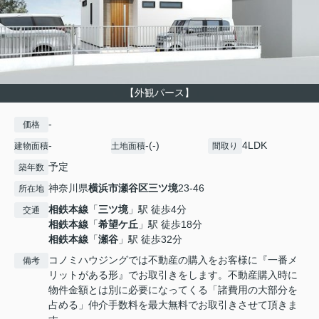
【外観パース】
-
価格
-
-(-)
4LDK
建物面積
土地面積
間取り
予定
築年数
神奈川県
横浜市瀬谷区
三ツ境
23-46
所在地
相鉄本線
「
三ツ境
」駅 徒歩4分
交通
相鉄本線
「
希望ケ丘
」駅 徒歩18分
相鉄本線
「
瀬谷
」駅 徒歩32分
コノミハウジングでは不動産の購入をお客様に『一番メ
備考
リットがある形』でお取引きをします。不動産購入時に
物件金額とは別に必要になってくる「諸費用の大部分を
占める」仲介手数料を最大無料でお取引きさせて頂きま