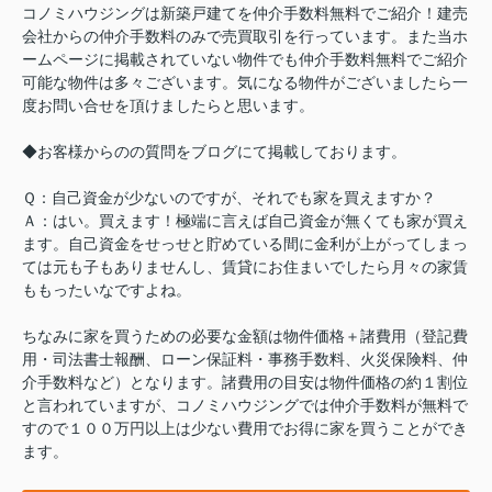
コノミハウジングは新築戸建てを仲介手数料無料でご紹介！建売
会社からの仲介手数料のみで売買取引を行っています。また当ホ
ームページに掲載されていない物件でも仲介手数料無料でご紹介
可能な物件は多々ございます。気になる物件がございましたら一
度お問い合せを頂けましたらと思います。
◆お客様からのの質問をブログにて掲載しております。
Ｑ：自己資金が少ないのですが、それでも家を買えますか？
Ａ：はい。買えます！極端に言えば自己資金が無くても家が買え
ます。自己資金をせっせと貯めている間に金利が上がってしまっ
ては元も子もありませんし、賃貸にお住まいでしたら月々の家賃
ももったいなですよね。
ちなみに家を買うための必要な金額は物件価格＋諸費用（登記費
用・司法書士報酬、ローン保証料・事務手数料、火災保険料、仲
介手数料など）となります。諸費用の目安は物件価格の約１割位
と言われていますが、コノミハウジングでは仲介手数料が無料で
すので１００万円以上は少ない費用でお得に家を買うことができ
ます。