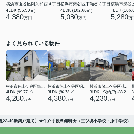
横浜市瀬谷区阿久和西４丁目
横浜市瀬谷区下瀬谷３丁目
横浜市瀬谷
4LDK (96.99㎡)
4LDK (102.68㎡)
4LDK (106.
4,380
5,080
5,280
万円
万円
万
よく見られている物件
横浜市保土ケ谷区鎌谷町
横浜市保土ケ谷区明神台
横浜市保土ケ谷区花見台
4LDK (99.77㎡)
3LDK (86.78㎡)
3LDK＋S(納戸) (83.21㎡)
3
4,280
4,380
4,230
万円
万円
万円
境23-46新築戸建て】★仲介手数料無料★（三ツ境小学校・原中学校）