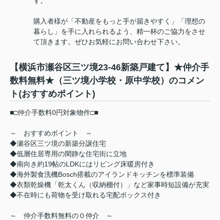
す。
購入者様が「不動産をもっと手が届きやすく」「理想の
暮らし」を手に入れられるよう、精一杯のご協力をさせ
て頂きます。ぜひお気軽にお問い合わせ下さい。
【横浜市瀬谷区三ツ境23-46新築戸建て】★仲介手
数料無料★（三ツ境小学校・原中学校）のコメン
ト(おすすめポイント)
■□仲介手数料0円対象物件□■
～ おすすめポイント ～
◆瀬谷区三ツ境の新築分譲住宅
◆低層住居専用の閑静な住宅街に立地
◆南向き約19帖のLDKにはリビング床暖房付き
◆海外製食洗機Bosch搭載のアイランドキッチンを標準装備
◆衣類乾燥機「乾太くん（収納棚付）」など家事時短設備が充実
◆不在時にも荷物を受け取れる宅配ボックス付き
～ 仲介手数料無料の０仲介 ～