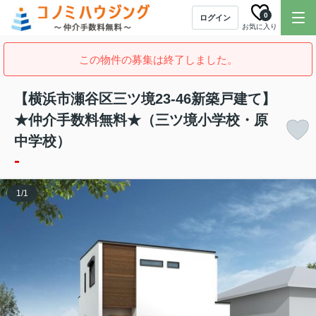
0
ログイン
お気に入り
この物件の募集は終了しました。
【横浜市瀬谷区三ツ境23-46新築戸建て】
★仲介手数料無料★（三ツ境小学校・原
中学校）
-
1
/
1