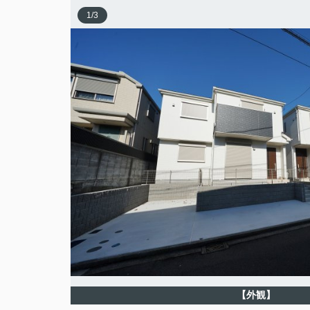
1
/
3
【外観】