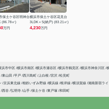
市保土ケ谷区明神台
横浜市保土ケ谷区花見台
 (86.78㎡)
3LDK＋S(納戸) (83.21㎡)
80
4,230
万円
万円
横浜市中区
横浜市南区
横浜市瀬谷区
横浜市鶴見区
横浜市神奈川区
町
東山田
平戸
西川島町
上白根
宮沢
松見町
ン
京浜東北線
相鉄いずみ野線
横浜線
根岸線
横須賀線
湘南新宿ラ
西谷
弘明寺
山手
保土ケ谷
東戸塚
和田町