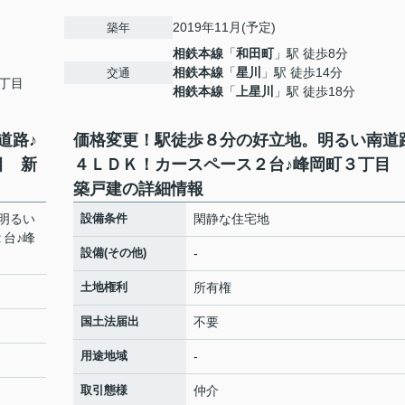
2019年11月(予定)
築年
相鉄本線
「
和田町
」駅 徒歩8分
相鉄本線
「
星川
」駅 徒歩14分
交通
丁目
相鉄本線
「
上星川
」駅 徒歩18分
道路♪
価格変更！駅徒歩８分の好立地。明るい南道
目 新
４ＬＤＫ！カースペース２台♪峰岡町３丁目
築戸建の詳細情報
明るい
設備条件
閑静な住宅地
台♪峰
設備(その他)
-
土地権利
所有権
国土法届出
不要
用途地域
-
取引態様
仲介