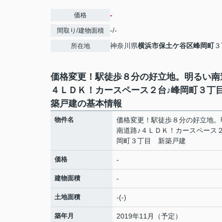
-
価格
-/-
間取り/建物面積
神奈川県
横浜市保土ケ谷区
峰岡町
３
所在地
価格変更！駅徒歩８分の好立地。明るい南
４ＬＤＫ！カースペース２台♪峰岡町３丁
築戸建の基本情報
物件名
価格変更！駅徒歩８分の好立地。
南道路♪４ＬＤＫ！カースペース２
岡町３丁目 新築戸建
価格
-
建物面積
-
土地面積
-(-)
築年月
2019年11月（予定）