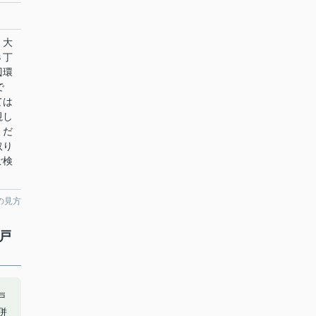
：大
３丁
辺環
で
ては
視し
くだ
取り
ご検
の見方
戸
戸
併