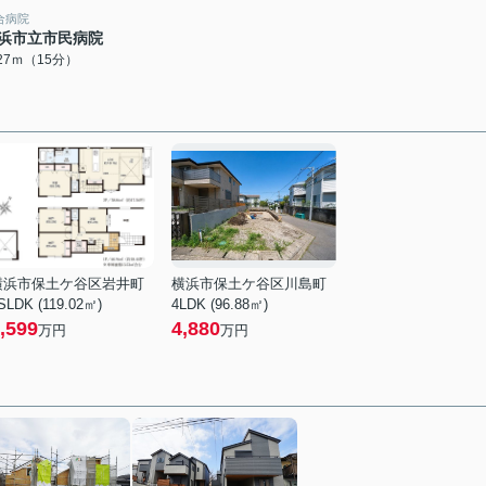
合病院
浜市立市民病院
127ｍ（15分）
横浜市保土ケ谷区岩井町
横浜市保土ケ谷区川島町
SLDK (119.02㎡)
4LDK (96.88㎡)
,599
4,880
万円
万円