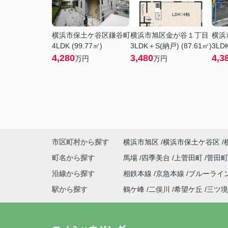
横浜市保土ケ谷区鎌谷町
横浜市旭区金が谷１丁目
横浜
4LDK (99.77㎡)
3LDK＋S(納戸) (87.61㎡)
3LDK
4,280
3,480
4,3
万円
万円
市区町村から探す
横浜市旭区
横浜市保土ケ谷区
町名から探す
馬場
四季美台
上菅田町
菅田
沿線から探す
相鉄本線
京急本線
ブルーライ
駅から探す
鶴ケ峰
二俣川
希望ケ丘
三ツ境