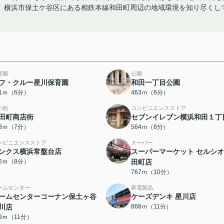
。横浜市保土ケ谷区にある相鉄本線和田町周辺の地域環境を知り尽くし
育園
公園
フ・クルー星川保育園
和田一丁目公園
31ｍ（6分）
463ｍ（6分）
の他
コンビニエンスストア
田町商店街
セブンイレブン横浜和田１丁
23ｍ（7分）
564ｍ（8分）
ンビニエンスストア
スーパー
ンクス横浜常盤台店
スーパーマーケット セルシオ
36ｍ（8分）
田町店
767ｍ（10分）
ームセンター
家電製品
ームセンターコーナン保土ヶ谷
ケーズデンキ 星川店
川店
868ｍ（11分）
49ｍ（11分）