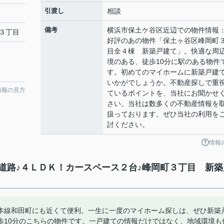
引渡し
相談
備考
横浜市保土ケ谷区近辺での物件情報
３丁目
好評のあの物件「保土ヶ谷区峰岡町
目全４棟 新築戸建て」。快適な周
境のある、徒歩10分に駅のある物件
す。初めてのマイホームに新築戸建
いかがでしょうか。不動産探しで重
情報の見方
ているポイントを、当社にお聞かせ
さい。当社は数多くの不動産情報を
扱っております。ぜひ当社の利用を
討ください。
情報
道路♪４ＬＤＫ！カースペース２台♪峰岡町３丁目 新築
本線和田町にも近くて便利。一生に一度のマイホーム探しは、ぜひ新築
歩10分のこちらの物件です。一戸建ての情報だけではなく、地域環境も