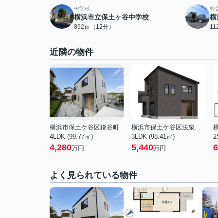
中学校
総
横浜市立保土ヶ谷中学校
横
892ｍ（12分）
1
近隣の物件
横浜市保土ケ谷区鎌谷町
横浜市保土ケ谷区法泉２丁目
4LDK (99.77㎡)
3LDK (98.41㎡)
2
4,280
5,440
6
万円
万円
よく見られている物件