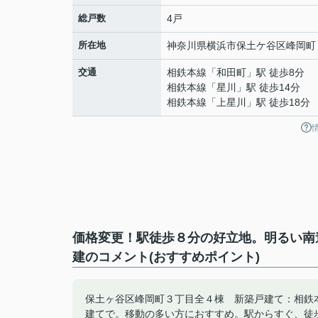
総戸数
4戸
所在地
神奈川県
横浜市保土ケ谷区
峰岡町
交通
相鉄本線
「
和田町
」駅 徒歩8分
相鉄本線
「
星川
」駅 徒歩14分
相鉄本線
「
上星川
」駅 徒歩18分
価格変更！駅徒歩８分の好立地。明るい南
建のコメント(おすすめポイント)
保土ヶ谷区峰岡町３丁目全４棟 新築戸建て：相鉄
建てで。移動の多い方におすすめ。駅からすぐ、徒