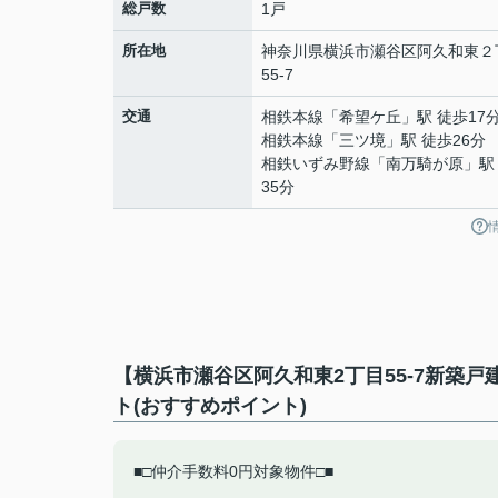
総戸数
1戸
所在地
神奈川県
横浜市瀬谷区
阿久和東
２
55-7
交通
相鉄本線
「
希望ケ丘
」駅 徒歩17
相鉄本線
「
三ツ境
」駅 徒歩26分
相鉄いずみ野線
「
南万騎が原
」駅
35分
【横浜市瀬谷区阿久和東2丁目55-7新築
ト(おすすめポイント)
■□仲介手数料0円対象物件□■