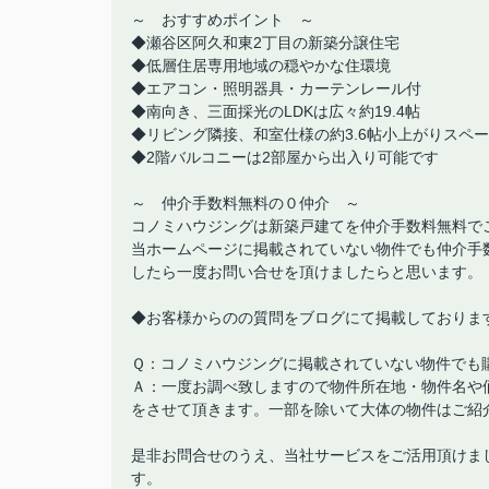
～ おすすめポイント ～
◆瀬谷区阿久和東2丁目の新築分譲住宅
◆低層住居専用地域の穏やかな住環境
◆エアコン・照明器具・カーテンレール付
◆南向き、三面採光のLDKは広々約19.4帖
◆リビング隣接、和室仕様の約3.6帖小上がりスペ
◆2階バルコニーは2部屋から出入り可能です
～ 仲介手数料無料の０仲介 ～
コノミハウジングは新築戸建てを仲介手数料無料で
当ホームページに掲載されていない物件でも仲介手
したら一度お問い合せを頂けましたらと思います。
◆お客様からのの質問をブログにて掲載しておりま
Ｑ：コノミハウジングに掲載されていない物件でも
Ａ：一度お調べ致しますので物件所在地・物件名や
をさせて頂きます。一部を除いて大体の物件はご紹
是非お問合せのうえ、当社サービスをご活用頂けま
す。