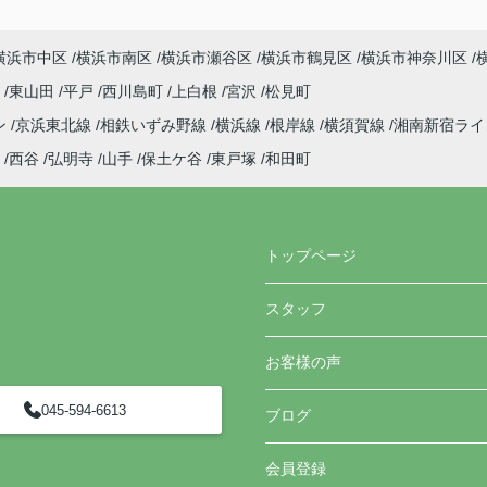
横浜市中区
横浜市南区
横浜市瀬谷区
横浜市鶴見区
横浜市神奈川区
町
東山田
平戸
西川島町
上白根
宮沢
松見町
ン
京浜東北線
相鉄いずみ野線
横浜線
根岸線
横須賀線
湘南新宿ラ
西谷
弘明寺
山手
保土ケ谷
東戸塚
和田町
トップページ
スタッフ
お客様の声
045-594-6613
ブログ
会員登録