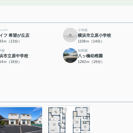
ーパー
小学校
イフ 希望が丘店
横浜市立原小学校
033ｍ（13分）
1106ｍ（14分）
学校
幼稚園
浜市立原中学校
八ッ橋幼稚園
214ｍ（16分）
1262ｍ（16分）