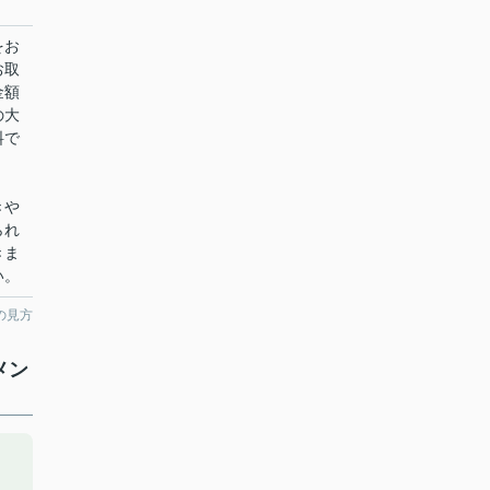
をお
お取
金額
の大
料で
きや
られ
きま
い。
の見方
メン