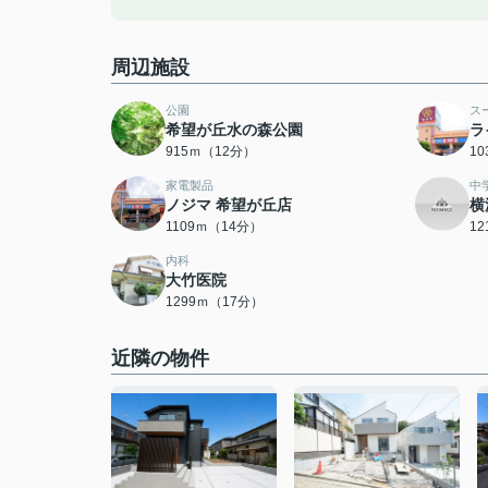
周辺施設
公園
ス
希望が丘水の森公園
ラ
915ｍ（12分）
1
家電製品
中
ノジマ 希望が丘店
横
1109ｍ（14分）
1
内科
大竹医院
1299ｍ（17分）
近隣の物件