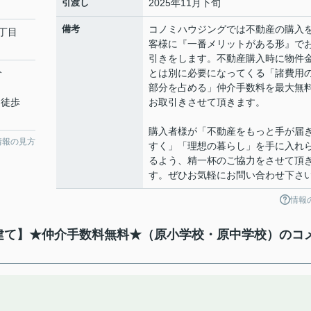
引渡し
2025年11月下旬
備考
コノミハウジングでは不動産の購入
丁目
客様に『一番メリットがある形』で
引きをします。不動産購入時に物件
分
とは別に必要になってくる「諸費用
部分を占める」仲介手数料を最大無
 徒歩
お取引きさせて頂きます。
購入者様が「不動産をもっと手が届
情報の見方
すく」「理想の暮らし」を手に入れ
るよう、精一杯のご協力をさせて頂
す。ぜひお気軽にお問い合わせ下さ
情報
戸建て】★仲介手数料無料★（原小学校・原中学校）のコ