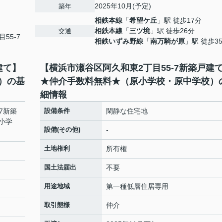
2025年10月(予定)
築年
相鉄本線
「
希望ケ丘
」駅 徒歩17分
相鉄本線
「
三ツ境
」駅 徒歩26分
交通
目55-7
相鉄いずみ野線
「
南万騎が原
」駅 徒歩3
建て】
【横浜市瀬谷区阿久和東2丁目55-7新築戸建
）の基
★仲介手数料無料★（原小学校・原中学校）
細情報
7新築
設備条件
閑静な住宅地
小学
設備(その他)
-
土地権利
所有権
国土法届出
不要
用途地域
第一種低層住居専用
取引態様
仲介