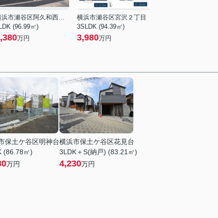
横浜市瀬谷区阿久和西４丁目
横浜市瀬谷区宮沢２丁目
LDK (96.99㎡)
3SLDK (94.39㎡)
,380
3,980
万円
万円
市保土ケ谷区明神台
横浜市保土ケ谷区花見台
 (86.78㎡)
3LDK＋S(納戸) (83.21㎡)
80
4,230
万円
万円