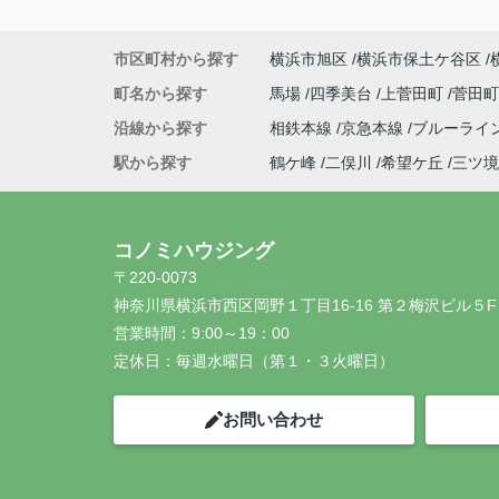
市区町村から探す
横浜市旭区
横浜市保土ケ谷区
町名から探す
馬場
四季美台
上菅田町
菅田
沿線から探す
相鉄本線
京急本線
ブルーライ
駅から探す
鶴ケ峰
二俣川
希望ケ丘
三ツ境
コノミハウジング
〒220-0073
神奈川県横浜市西区岡野１丁目16-16 第２梅沢ビル５F
営業時間：
9:00～19：00
定休日：
毎週水曜日（第１・３火曜日）
お問い合わせ