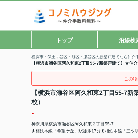
トップ
沿線検
横浜市・保土ヶ谷区・旭区・瀬谷区の新築戸建てなら仲介
【横浜市瀬谷区阿久和東2丁目55-7新築戸建て】★仲
この物
【横浜市瀬谷区阿久和東2丁目55-7
校）
-
神奈川県
横浜市瀬谷区
阿久和東
２丁目55-7
相鉄本線「希望ケ丘」駅徒歩17分
相鉄本線「三ツ境