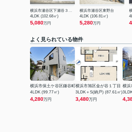
横浜市瀬谷区下瀬谷３丁目
横浜市瀬谷区東野台
4LDK (102.68㎡)
4LDK (106.81㎡)
4
5,080
5,280
4
万円
万円
よく見られている物件
横浜市保土ケ谷区鎌谷町
横浜市旭区金が谷１丁目
横浜
4LDK (99.77㎡)
3LDK＋S(納戸) (87.61㎡)
3LDK
4,280
3,480
4,3
万円
万円