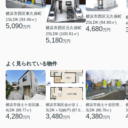
横浜市西区東久保町
横浜市西区元久保町
1SLDK (93.46㎡)
2SLDK (94.80㎡)
4
5,090
万円
4,680
横浜市西区元久保町
万円
2SLDK (100.81㎡)
5,180
万円
よく見られている物件
横浜市保土ケ谷区鎌谷町
横浜市旭区金が谷１丁目
横浜市保土ケ谷区明神台
4LDK (99.77㎡)
3LDK＋S(納戸) (87.61㎡)
3LDK (86.78㎡)
4,280
3,480
4,380
万円
万円
万円