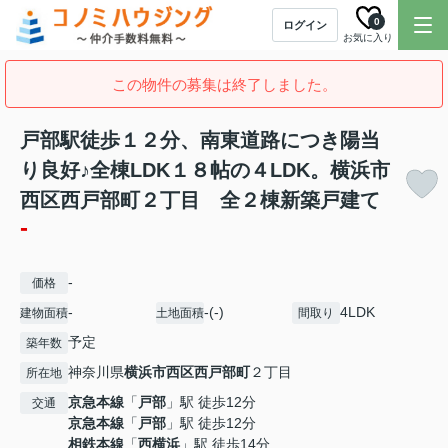
0
ログイン
お気に入り
この物件の募集は終了しました。
戸部駅徒歩１２分、南東道路につき陽当
り良好♪全棟LDK１８帖の４LDK。横浜市
西区西戸部町２丁目 全２棟新築戸建て
-
-
価格
-
-(-)
4LDK
建物面積
土地面積
間取り
予定
築年数
神奈川県
横浜市西区
西戸部町
２丁目
所在地
京急本線
「
戸部
」駅 徒歩12分
交通
京急本線
「
戸部
」駅 徒歩12分
相鉄本線
「
西横浜
」駅 徒歩14分