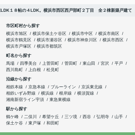
LDK１８帖の４LDK。横浜市西区西戸部町２丁目 全２棟新築戸建て
市区町村から探す
横浜市旭区
横浜市保土ケ谷区
横浜市中区
横浜市南区
横浜市鶴見区
横浜市瀬谷区
横浜市神奈川区
横浜市西区
横浜市戸塚区
横浜市都筑区
町名から探す
馬場
四季美台
上菅田町
菅田町
東山田
宮沢
平戸
西川島町
上白根
松見町
沿線から探す
相鉄本線
京急本線
ブルーライン
京浜東北線
相鉄いずみ野線
横浜線
根岸線
横須賀線
湘南新宿ライン宇須
東急東横線
駅から探す
鶴ケ峰
二俣川
希望ケ丘
三ツ境
西谷
弘明寺
山手
保土ケ谷
東戸塚
和田町