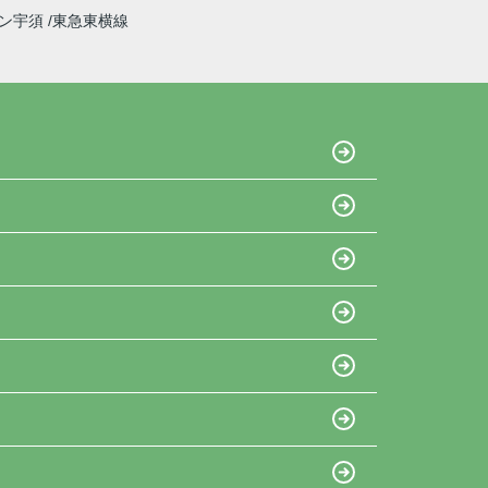
イン宇須
東急東横線