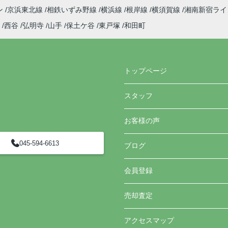
ン
京浜東北線
相鉄いずみ野線
横浜線
根岸線
横須賀線
湘南新宿ラ
西谷
弘明寺
山手
保土ケ谷
東戸塚
和田町
トップページ
スタッフ
お客様の声
045-594-6613
ブログ
会員登録
売却査定
アクセスマップ