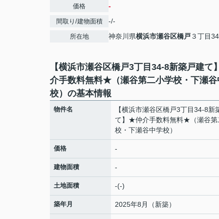
-
価格
-/-
間取り/建物面積
神奈川県
横浜市瀬谷区
橋戸
３丁目34
所在地
【横浜市瀬谷区橋戸3丁目34-8新築戸建て
介手数料無料★（瀬谷第二小学校・下瀬谷
校）の基本情報
物件名
【横浜市瀬谷区橋戸3丁目34-8新
て】★仲介手数料無料★（瀬谷第
校・下瀬谷中学校）
価格
-
建物面積
-
土地面積
-(-)
築年月
2025年8月（新築）