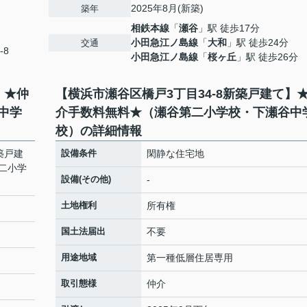
2025年8月(新築)
築年
相鉄本線
「
瀬谷
」駅 徒歩17分
小田急江ノ島線
「
大和
」駅 徒歩24分
交通
-8
小田急江ノ島線
「
桜ヶ丘
」駅 徒歩26分
】★仲
【横浜市瀬谷区橋戸3丁目34-8新築戸建て】
中学
介手数料無料★（瀬谷第二小学校・下瀬谷中
校）の詳細情報
築戸建
設備条件
閑静な住宅地
二小学
設備(その他)
-
土地権利
所有権
国土法届出
不要
用途地域
第一種低層住居専用
取引態様
仲介