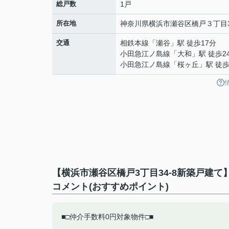
総戸数
1戸
所在地
神奈川県
横浜市瀬谷区
橋戸
３丁目3
交通
相鉄本線
「
瀬谷
」駅 徒歩17分
小田急江ノ島線
「
大和
」駅 徒歩2
小田急江ノ島線
「
桜ヶ丘
」駅 徒歩
【横浜市瀬谷区橋戸3丁目34-8新築戸建
コメント(おすすめポイント)
■□仲介手数料0円対象物件□■