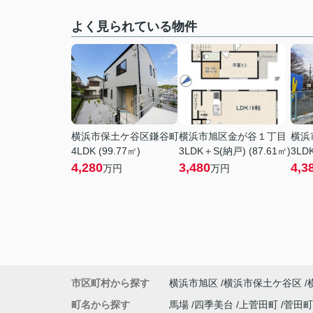
よく見られている物件
横浜市保土ケ谷区鎌谷町
横浜市旭区金が谷１丁目
横浜
4LDK (99.77㎡)
3LDK＋S(納戸) (87.61㎡)
3LDK
4,280
3,480
4,3
万円
万円
市区町村から探す
横浜市旭区
横浜市保土ケ谷区
町名から探す
馬場
四季美台
上菅田町
菅田