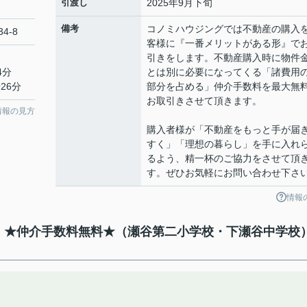
引渡し
2025年9月下旬
備考
コノミハウジングでは不動産の購入
4-8
客様に『一番メリットがある形』で
引きをします。不動産購入時に物件
4分
とは別に必要になってくる「諸費用
26分
部分を占める」仲介手数料を最大無
お取引きさせて頂きます。
情報の見方
購入者様が「不動産をもっと手が届
すく」「理想の暮らし」を手に入れ
るよう、精一杯のご協力をさせて頂
す。ぜひお気軽にお問い合わせ下さ
情報
て】★仲介手数料無料★（瀬谷第二小学校・下瀬谷中学校