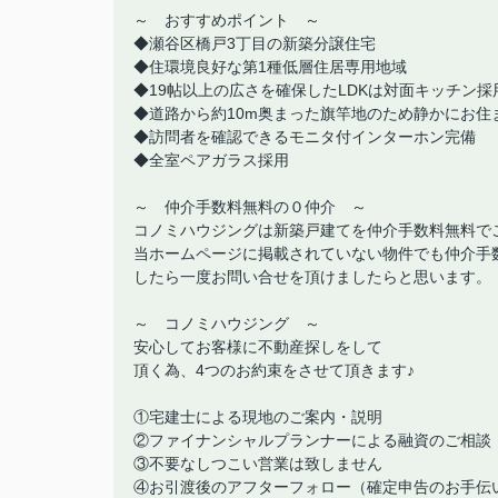
～ おすすめポイント ～
◆瀬谷区橋戸3丁目の新築分譲住宅
◆住環境良好な第1種低層住居専用地域
◆19帖以上の広さを確保したLDKは対面キッチン採
◆道路から約10m奥まった旗竿地のため静かにお住
◆訪問者を確認できるモニタ付インターホン完備
◆全室ペアガラス採用
～ 仲介手数料無料の０仲介 ～
コノミハウジングは新築戸建てを仲介手数料無料で
当ホームページに掲載されていない物件でも仲介手
したら一度お問い合せを頂けましたらと思います。
～ コノミハウジング ～
安心してお客様に不動産探しをして
頂く為、4つのお約束をさせて頂きます♪
①宅建士による現地のご案内・説明
②ファイナンシャルプランナーによる融資のご相談
③不要なしつこい営業は致しません
④お引渡後のアフターフォロー（確定申告のお手伝