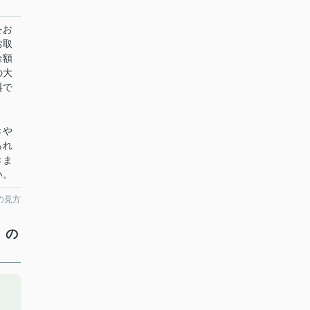
をお
お取
金額
の大
料で
きや
られ
きま
い。
の見方
）の