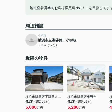
地域密着営業でお客様満足度No1！！を目指してま
周辺施設
小学校
横浜市立瀬谷第二小学校
883ｍ（12分）
近隣の物件
横浜市瀬谷区下瀬谷３丁目
横浜市瀬谷区東野台
4LDK (102.68㎡)
4LDK (106.81㎡)
4
5,080
5,280
4
万円
万円