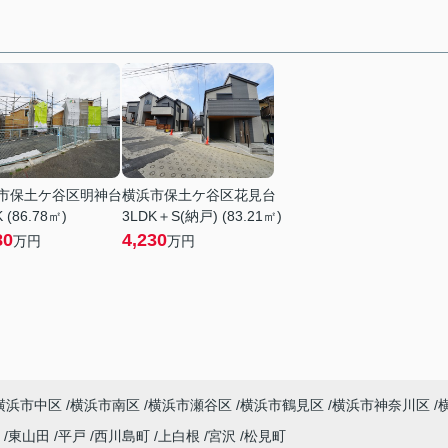
市保土ケ谷区明神台
横浜市保土ケ谷区花見台
 (86.78㎡)
3LDK＋S(納戸) (83.21㎡)
80
4,230
万円
万円
横浜市中区
横浜市南区
横浜市瀬谷区
横浜市鶴見区
横浜市神奈川区
町
東山田
平戸
西川島町
上白根
宮沢
松見町