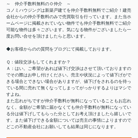
～ 仲介手数料無料の０仲介 ～
コノミハウジングは新築戸建てを仲介手数料無料でご紹介！建売
会社からの仲介手数料のみで売買取引を行っています。また当ホ
ームページに掲載されていない物件でも仲介手数料無料でご紹介
可能な物件は多々ございます。気になる物件がございましたら一
度お問い合せを頂けましたらと思います。
◆お客様からのの質問をブログにて掲載しております。
Ｑ：値段交渉もしてくれますか？
Ａ：はい。ご希望があれば値下げ交渉はさせて頂いておりますの
でその際はお申し付けください。売主や状況によって値下げがで
きる場合とできない場合がありますが、値下げをされるのを待っ
ている間に売れて無くなってしまってがっかりするよりはマシで
すよね。
また忘れがちですが仲介手数料が無料になっていることもお忘れ
なく。金額がご希望に届かなくても仲介手数料が無料になってい
る分は値下げしてもらった分としてお考え頂けましたら嬉しいで
す。また値下げできる金額については売主の事情によりますので
どこの不動産会社にお願いしても結果は同じになります。