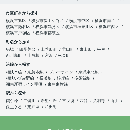
市区町村から探す
横浜市旭区
横浜市保土ケ谷区
横浜市中区
横浜市南区
横浜市瀬谷区
横浜市鶴見区
横浜市神奈川区
横浜市西区
横浜市戸塚区
横浜市都筑区
町名から探す
馬場
四季美台
上菅田町
菅田町
東山田
平戸
西川島町
上白根
宮沢
松見町
沿線から探す
相鉄本線
京急本線
ブルーライン
京浜東北線
相鉄いずみ野線
横浜線
根岸線
横須賀線
湘南新宿ライン宇須
東急東横線
駅から探す
鶴ケ峰
二俣川
希望ケ丘
三ツ境
西谷
弘明寺
山手
保土ケ谷
東戸塚
和田町