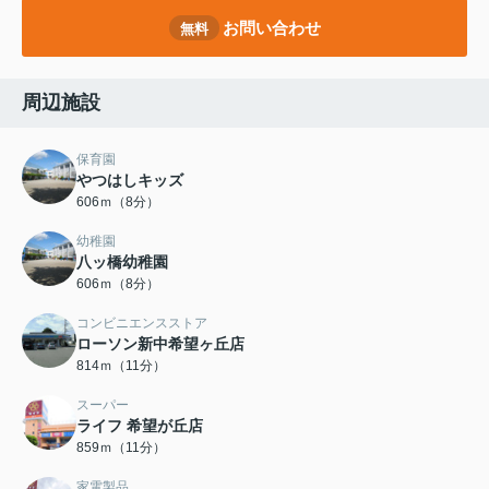
お問い合わせ
無料
周辺施設
保育園
やつはしキッズ
606ｍ（8分）
幼稚園
八ッ橋幼稚園
606ｍ（8分）
コンビニエンスストア
ローソン新中希望ヶ丘店
814ｍ（11分）
スーパー
ライフ 希望が丘店
859ｍ（11分）
家電製品