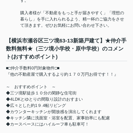
す。
購入者様が「不動産をもっと手が届きやすく」「理想の
暮らし」を手に入れられるよう、精一杯のご協力をさせ
て頂きます。ぜひお気軽にお問い合わせ下さい。
【横浜市瀬谷区三ツ境63-13新築戸建て】★仲介手
数料無料★（三ツ境小学校・原中学校）のコメン
ト(おすすめポイント)
■□仲介手数料0円対象物件□■
『他の不動産屋で購入するより約１７０万円お得です！！』
～ おすすめポイント ～
◆三ツ境駅徒歩１０分の閑静な住宅街
◆4LDKとゆとりの間取り設計のおすまい
◆広々とした約1９.4帖リビング
◆カウンターキッチンが開放感を演出してくれます
◆キッチン隣に洗面室・浴室を配置、家事効率にも配慮
◆カースペースにはハイルーフ車も駐車可！