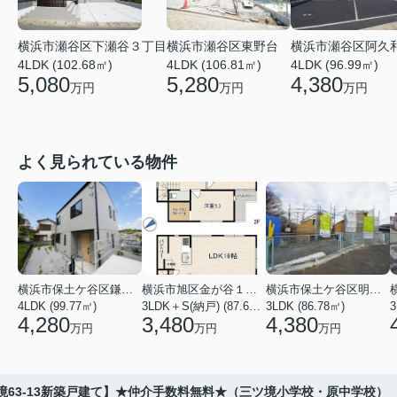
横浜市瀬谷区下瀬谷３丁目
横浜市瀬谷区東野台
横浜市瀬谷区阿久
4LDK (102.68㎡)
4LDK (106.81㎡)
4LDK (96.99㎡)
5,080
5,280
4,380
万円
万円
万円
よく見られている物件
横浜市保土ケ谷区鎌谷町
横浜市旭区金が谷１丁目
横浜市保土ケ谷区明神台
4LDK (99.77㎡)
3LDK＋S(納戸) (87.61㎡)
3LDK (86.78㎡)
4,280
3,480
4,380
万円
万円
万円
境63-13新築戸建て】★仲介手数料無料★（三ツ境小学校・原中学校）