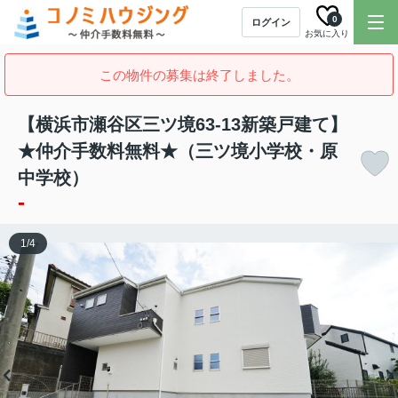
0
ログイン
お気に入り
この物件の募集は終了しました。
【横浜市瀬谷区三ツ境63-13新築戸建て】
★仲介手数料無料★（三ツ境小学校・原
中学校）
-
1
/
4