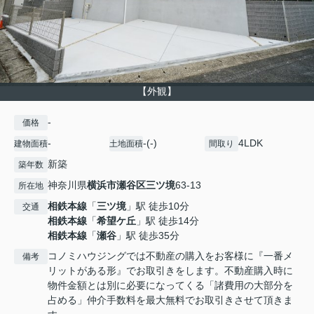
【外観】
-
価格
-
-(-)
4LDK
建物面積
土地面積
間取り
新築
築年数
神奈川県
横浜市瀬谷区
三ツ境
63-13
所在地
相鉄本線
「
三ツ境
」駅 徒歩10分
交通
相鉄本線
「
希望ケ丘
」駅 徒歩14分
相鉄本線
「
瀬谷
」駅 徒歩35分
コノミハウジングでは不動産の購入をお客様に『一番メ
備考
リットがある形』でお取引きをします。不動産購入時に
物件金額とは別に必要になってくる「諸費用の大部分を
占める」仲介手数料を最大無料でお取引きさせて頂きま