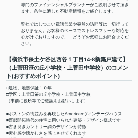
専門のファイナンシャルプランナーがご説明させて頂き
ます。条件に適した不動産情報をご紹介します。
弊社ではしつこい電話営業や突然の訪問等は一切行って
おりません。お客様のペースでストレスフリーな対応を
心がけておりますので、 どうぞお気軽にお問合せくだ
さい。
【横浜市保土ケ谷区西谷１丁目14-8新築戸建て】
（上菅田笹の丘小学校・上菅田中学校）のコメン
ト(おすすめポイント)
□建物、地盤保証１０年
□学区：上菅田笹の丘小学校・上菅田中学校
（事前に役所等でご確認をお願いします）
■ボストンの街並みを再現したAmericanヴィンテージハウス
■西部開拓時代の住宅に用いられた建築・デザイン様式です
■古き良きカントリー調のデザインが特徴
■素朴感や懐かしさを感じさせてくれます