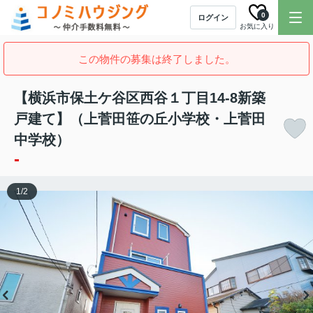
0
ログイン
お気に入り
この物件の募集は終了しました。
【横浜市保土ケ谷区西谷１丁目14-8新築
戸建て】（上菅田笹の丘小学校・上菅田
中学校）
-
1
/
2