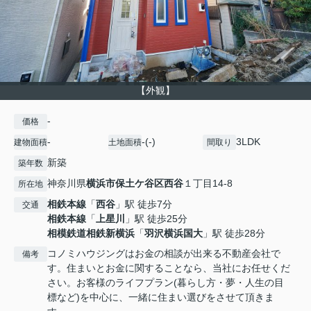
【外観】
-
価格
-
-(-)
3LDK
建物面積
土地面積
間取り
新築
築年数
神奈川県
横浜市保土ケ谷区
西谷
１丁目14-8
所在地
相鉄本線
「
西谷
」駅 徒歩7分
交通
相鉄本線
「
上星川
」駅 徒歩25分
相模鉄道相鉄新横浜
「
羽沢横浜国大
」駅 徒歩28分
コノミハウジングはお金の相談が出来る不動産会社で
備考
す。住まいとお金に関することなら、当社にお任せくだ
さい。お客様のライフプラン(暮らし方・夢・人生の目
標など)を中心に、一緒に住まい選びをさせて頂きま