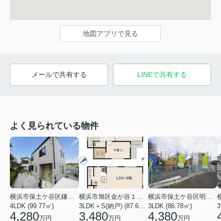
地図アプリで見る
メールで共有する
LINEで共有する
よく見られている物件
横浜市保土ケ谷区鎌谷町
横浜市旭区金が谷１丁目
横浜市保土ケ谷区明神台
4LDK (99.77㎡)
3LDK＋S(納戸) (87.61㎡)
3LDK (86.78㎡)
4,280
3,480
4,380
万円
万円
万円