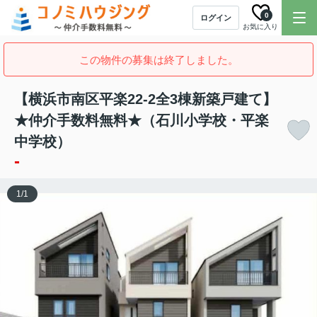
0
ログイン
お気に入り
この物件の募集は終了しました。
【横浜市南区平楽22-2全3棟新築戸建て】
★仲介手数料無料★（石川小学校・平楽
中学校）
-
1
/
1