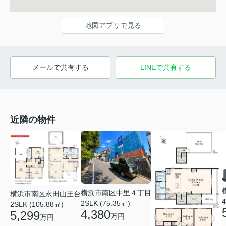
地図アプリで見る
メールで共有する
LINEで共有する
近隣の物件
横浜市南区中里４丁目
横浜市南区永田山王台
4
2SLK (75.35㎡)
2SLK (105.88㎡)
4,380
5,299
万円
万円