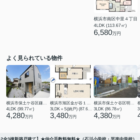
横浜市南区中里４丁目
4LDK (113.67㎡)
6,580
万円
よく見られている物件
横浜市保土ケ谷区鎌谷町
横浜市旭区金が谷１丁目
横浜市保土ケ谷区明神台
4LDK (99.77㎡)
3LDK＋S(納戸) (87.61㎡)
3LDK (86.78㎡)
4,280
3,480
4,380
万円
万円
万円
2-2全3棟新築戸建て】★仲介手数料無料★（石川小学校・平楽中学校）