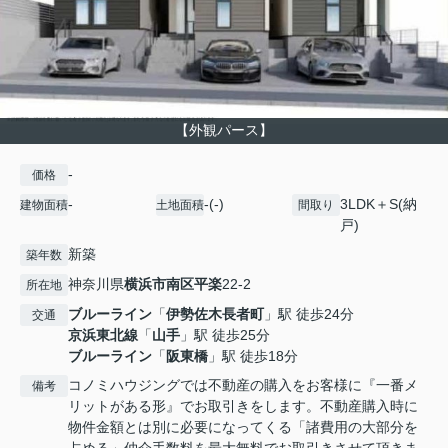
【外観パース】
-
価格
-
-(-)
3LDK＋S(納
建物面積
土地面積
間取り
戸)
新築
築年数
神奈川県
横浜市南区
平楽
22-2
所在地
ブルーライン
「
伊勢佐木長者町
」駅 徒歩24分
交通
京浜東北線
「
山手
」駅 徒歩25分
ブルーライン
「
阪東橋
」駅 徒歩18分
コノミハウジングでは不動産の購入をお客様に『一番メ
備考
リットがある形』でお取引きをします。不動産購入時に
物件金額とは別に必要になってくる「諸費用の大部分を