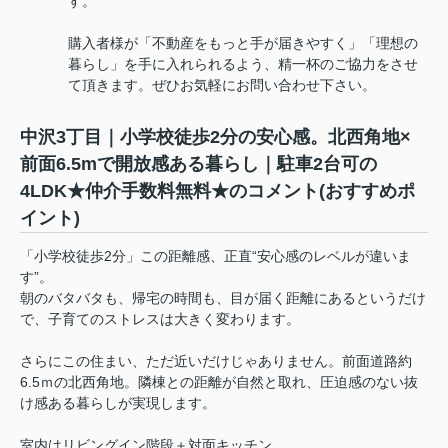
す。
購入者様が「不動産をもっと手が届きやすく」「理想の
暮らし」を手に入れられるよう、精一杯のご協力をさせ
て頂きます。ぜひお気軽にお問い合わせ下さい。
中沢3丁目｜小学校徒歩2分の安心感。北西角地×
前面6.5mで開放感ある暮らし｜駐車2台可の
4LDK★仲介手数料無料★のコメント(おすすめポ
イント)
「小学校徒歩2分」この距離感、正直“安心感のレベルが違いま
す”。
朝のバタバタも、帰宅の時間も、目が届く距離にあるというだけ
で、子育てのストレスは大きく変わります。
さらにこの住まい、ただ近いだけじゃありません。前面道路約
6.5ｍの北西角地。隣棟との距離が自然と取れ、圧迫感のない抜
け感ある暮らしが実現します。
室内はリビングイン階段＋対面キッチン。