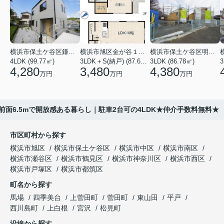
横浜市保土ケ谷区鎌谷町
横浜市旭区金が谷１丁目
横浜市保土ケ谷区明神台
4LDK (99.77㎡)
3LDK＋S(納戸) (87.61㎡)
3LDK (86.78㎡)
4,280
3,480
4,380
万円
万円
万円
前面6.5mで開放感ある暮らし｜駐車2台可の4LDK★仲介手数料無料★
市区町村から探す
横浜市旭区
横浜市保土ケ谷区
横浜市中区
横浜市南区
横浜市瀬谷区
横浜市鶴見区
横浜市神奈川区
横浜市西区
横浜市戸塚区
横浜市都筑区
町名から探す
馬場
四季美台
上菅田町
菅田町
東山田
平戸
西川島町
上白根
宮沢
松見町
沿線から探す