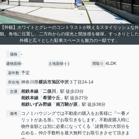
【外観】ホワイトとグレーのコントラストが映えるスタイリッシュな外
観。角地に位置し、二方向からの採光と開放感を確保。すっきりとした
外構と広々とした駐車スペースも魅力の一邸です。
-
価格
-
-(-)
4LDK
建物面積
土地面積
間取り
予定
築年数
神奈川県
横浜市旭区
中沢
３丁目24-14
所在地
相鉄本線
「
二俣川
」駅 徒歩23分
交通
相鉄本線
「
希望ケ丘
」駅 徒歩27分
相鉄いずみ野線
「
南万騎が原
」駅 徒歩38分
コノミハウジングでは不動産の購入をお客様に『一番メ
備考
リットがある形』でお取引きをします。不動産購入時に
物件金額とは別に必要になってくる「諸費用の大部分を
占める」仲介手数料を最大無料でお取引きさせて頂きま