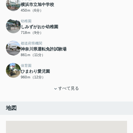
横浜市立旭中学校
450ｍ（6分）
幼稚園
しみずがおか幼稚園
718ｍ（9分）
都道府県機関
神奈川県運転免許試験場
861ｍ（11分）
保育園
ひまわり愛児園
960ｍ（12分）
すべて見る
地図