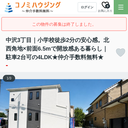
0
ログイン
お気に入り
この物件の募集は終了しました。
中沢3丁目｜小学校徒歩2分の安心感。北
西角地×前面6.5mで開放感ある暮らし｜
駐車2台可の4LDK★仲介手数料無料★
-
1
/
3