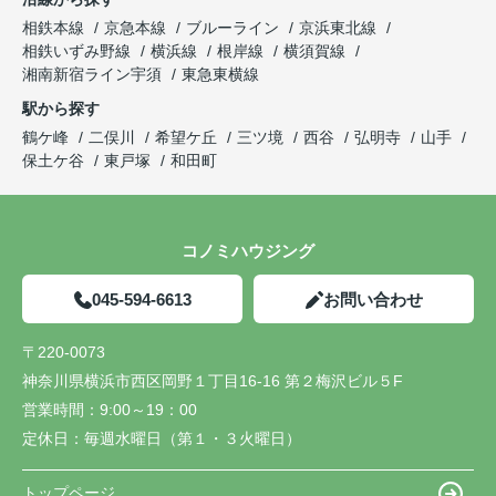
相鉄本線
京急本線
ブルーライン
京浜東北線
相鉄いずみ野線
横浜線
根岸線
横須賀線
湘南新宿ライン宇須
東急東横線
駅から探す
鶴ケ峰
二俣川
希望ケ丘
三ツ境
西谷
弘明寺
山手
保土ケ谷
東戸塚
和田町
コノミハウジング
045-594-6613
お問い合わせ
〒220-0073
神奈川県横浜市西区岡野１丁目16-16 第２梅沢ビル５F
営業時間：
9:00～19：00
定休日：
毎週水曜日（第１・３火曜日）
トップページ