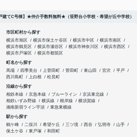
築戸建てC号棟】★仲介手数料無料★（笹野台小学校・希望が丘中学校）
市区町村から探す
横浜市旭区
横浜市保土ケ谷区
横浜市中区
横浜市南区
横浜市鶴見区
横浜市瀬谷区
横浜市神奈川区
横浜市西区
横浜市戸塚区
横浜市都筑区
町名から探す
馬場
四季美台
上菅田町
菅田町
東山田
宮沢
平戸
西川島町
上白根
松見町
沿線から探す
相鉄本線
京急本線
ブルーライン
京浜東北線
相鉄いずみ野線
横浜線
根岸線
横須賀線
湘南新宿ライン宇須
東急東横線
駅から探す
鶴ケ峰
二俣川
希望ケ丘
三ツ境
西谷
弘明寺
山手
保土ケ谷
東戸塚
和田町