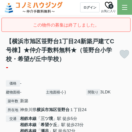
0
ログイン
お気に入り
この物件の募集は終了しました。
【横浜市旭区笹野台1丁目24新築戸建てC
号棟】★仲介手数料無料★（笹野台小学
校・希望が丘中学校）
-
-
価格
-
-(-)
3LDK
建物面積
土地面積
間取り
新築
築年数
神奈川県
横浜市旭区
笹野台
１丁目24
所在地
相鉄本線
「
三ツ境
」駅 徒歩5分
交通
相鉄本線
「
希望ケ丘
」駅 徒歩23分
相鉄本線
「
瀬谷
」駅 徒歩32分