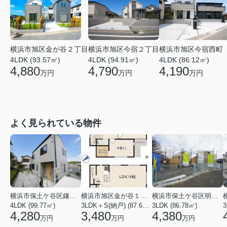
横浜市旭区金が谷２丁目
横浜市旭区今宿２丁目
横浜市旭区今宿西町
4LDK (93.57㎡)
4LDK (94.91㎡)
4LDK (86.12㎡)
4,880
4,790
4,190
万円
万円
万円
よく見られている物件
横浜市保土ケ谷区鎌谷町
横浜市旭区金が谷１丁目
横浜市保土ケ谷区明神台
4LDK (99.77㎡)
3LDK＋S(納戸) (87.61㎡)
3LDK (86.78㎡)
4,280
3,480
4,380
万円
万円
万円