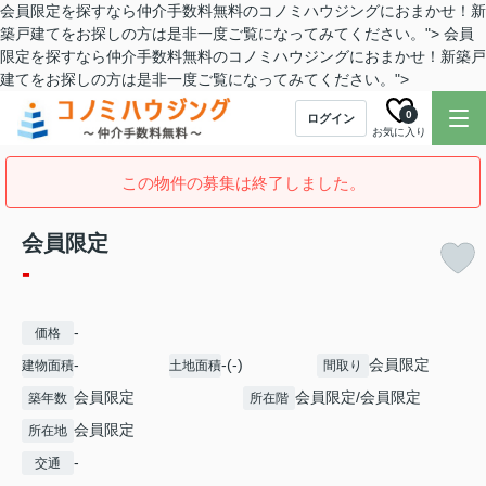
会員限定を探すなら仲介手数料無料のコノミハウジングにおまかせ！新
築戸建てをお探しの方は是非一度ご覧になってみてください。">
会員
限定を探すなら仲介手数料無料のコノミハウジングにおまかせ！新築戸
建てをお探しの方は是非一度ご覧になってみてください。">
0
ログイン
お気に入り
この物件の募集は終了しました。
会員限定
-
-
価格
-
-(-)
会員限定
建物面積
土地面積
間取り
会員限定
会員限定
/
会員限定
築年数
所在階
会員限定
所在地
-
交通
-