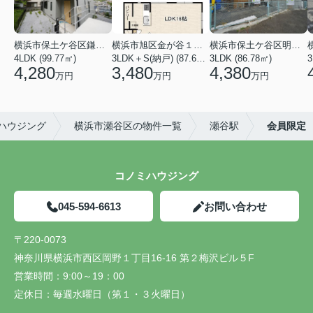
横浜市保土ケ谷区鎌谷町
横浜市旭区金が谷１丁目
横浜市保土ケ谷区明神台
4LDK (99.77㎡)
3LDK＋S(納戸) (87.61㎡)
3LDK (86.78㎡)
4,280
3,480
4,380
万円
万円
万円
ハウジング
横浜市瀬谷区の物件一覧
瀬谷駅
会員限定
コノミハウジング
045-594-6613
お問い合わせ
〒220-0073
神奈川県横浜市西区岡野１丁目16-16 第２梅沢ビル５F
営業時間：
9:00～19：00
定休日：
毎週水曜日（第１・３火曜日）