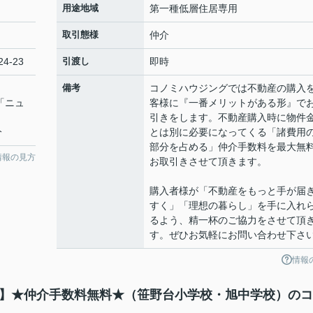
用途地域
第一種低層住居専用
取引態様
仲介
4-23
引渡し
即時
備考
コノミハウジングでは不動産の購入
 「ニュ
客様に『一番メリットがある形』で
引きをします。不動産購入時に物件
分
とは別に必要になってくる「諸費用
部分を占める」仲介手数料を最大無
情報の見方
お取引きさせて頂きます。
購入者様が「不動産をもっと手が届
すく」「理想の暮らし」を手に入れ
るよう、精一杯のご協力をさせて頂
す。ぜひお気軽にお問い合わせ下さ
情報
建て】★仲介手数料無料★（笹野台小学校・旭中学校）の