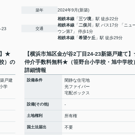
2024年9月(新築)
築年
相鉄本線
「
三ツ境
」駅 徒歩22分
相鉄本線
「
二俣川
」駅 バス17分 「ニュ
交通
-23
ウン第7」 停歩1分
相鉄本線
「
希望ケ丘
」駅 徒歩29分
て】★
【横浜市旭区金が谷2丁目24-23新築戸建て】
校）の
仲介手数料無料★（笹野台小学校・旭中学校
詳細情報
新築戸建
設備条件
閑静な住宅地
小学
光ファイバー
宅配ボックス
設備(その他)
-
土地権利
所有権
国土法届出
不要