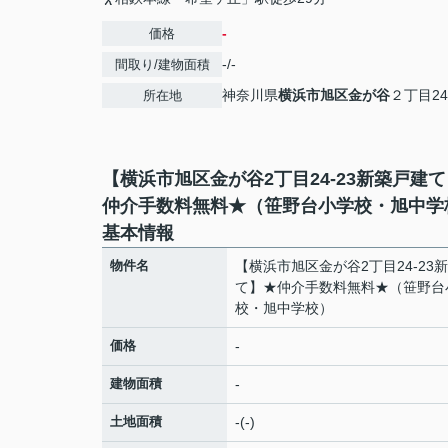
-
価格
-/-
間取り/建物面積
神奈川県
横浜市旭区
金が谷
２丁目24
所在地
【横浜市旭区金が谷2丁目24-23新築戸建
仲介手数料無料★（笹野台小学校・旭中学
基本情報
物件名
【横浜市旭区金が谷2丁目24-23
て】★仲介手数料無料★（笹野台
校・旭中学校）
価格
-
建物面積
-
土地面積
-(-)