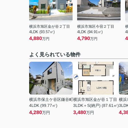
横浜市旭区金が谷２丁目
横浜市旭区今宿２丁目
4LDK (93.57㎡)
4LDK (94.91㎡)
4
4,880
4,790
4
万円
万円
よく見られている物件
横浜市保土ケ谷区鎌谷町
横浜市旭区金が谷１丁目
横浜
4LDK (99.77㎡)
3LDK＋S(納戸) (87.61㎡)
3LDK
4,280
3,480
4,3
万円
万円