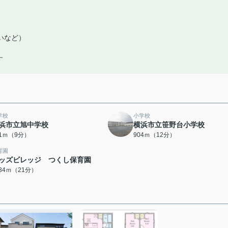
いなど）
す
学校
小学校
浜市立旭中学校
横浜市立笹野台小学校
61ｍ（9分）
904ｍ（12分）
育園
ッズビレッジ つくし保育園
634ｍ（21分）