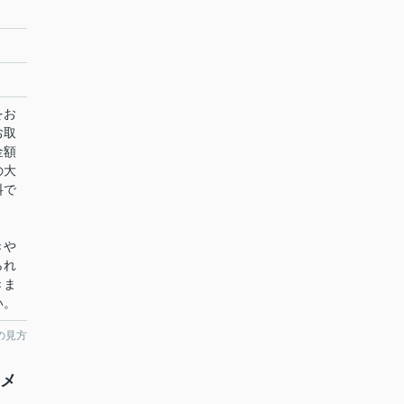
をお
お取
金額
の大
料で
きや
られ
きま
い。
の見方
コメ