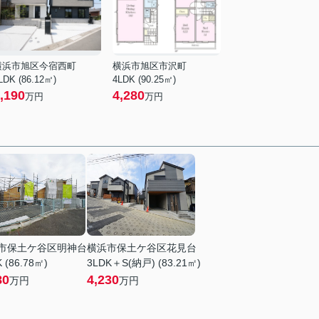
横浜市旭区今宿西町
横浜市旭区市沢町
LDK (86.12㎡)
4LDK (90.25㎡)
,190
4,280
万円
万円
市保土ケ谷区明神台
横浜市保土ケ谷区花見台
 (86.78㎡)
3LDK＋S(納戸) (83.21㎡)
80
4,230
万円
万円