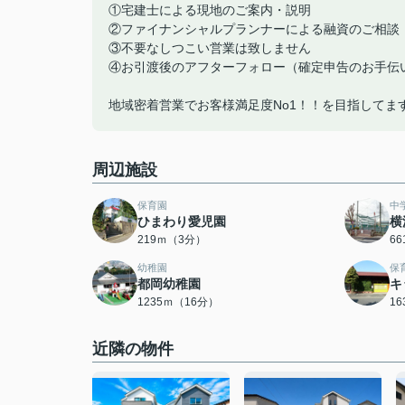
①宅建士による現地のご案内・説明
②ファイナンシャルプランナーによる融資のご相談
③不要なしつこい営業は致しません
④お引渡後のアフターフォロー（確定申告のお手伝
地域密着営業でお客様満足度No1！！を目指してま
周辺施設
保育園
中
ひまわり愛児園
横
219ｍ（3分）
6
幼稚園
保
都岡幼稚園
キ
1235ｍ（16分）
1
近隣の物件