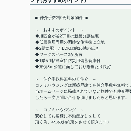
ント(おすすめポイント)
■□仲介手数料0円対象物件□■
～ おすすめポイント ～
◆旭区金が谷2丁目の新築分譲住宅
◆低層住居専用の閑静な住宅街に立地
◆2階に配したLDKは約16帖の広さ
◆ワークスペース2か所有
◆1階5.1帖洋室に防災用備蓄倉庫付
◆東側8ｍ公道に面しており陽当たり良好
～ 仲介手数料無料の０仲介 ～
コノミハウジングは新築戸建てを仲介手数料無料で
当ホームページに掲載されていない物件でも仲介手
したら一度お問い合せを頂けましたらと思います。
～ コノミハウジング ～
安心してお客様に不動産探しをして
頂く為、4つのお約束をさせて頂きます♪