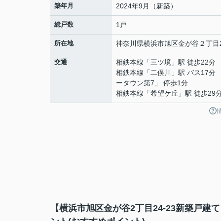
築年月
2024年9月（新築）
総戸数
1戸
所在地
神奈川県
横浜市旭区
金が谷
２丁目2
交通
相鉄本線
「
三ツ境
」駅 徒歩22分
相鉄本線
「
二俣川
」駅 バス17分
ータウン第7」 停歩1分
相鉄本線
「
希望ケ丘
」駅 徒歩29
【横浜市旭区金が谷2丁目24-23新築戸