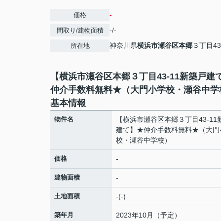
-
価格
-/-
間取り/建物面積
神奈川県
横浜市瀬谷区
本郷
３丁目43
所在地
【横浜市瀬谷区本郷３丁目43-11新築戸建
仲介手数料無料★（大門小学校・瀬谷中学
基本情報
物件名
【横浜市瀬谷区本郷３丁目43-11
建て】★仲介手数料無料★（大門
校・瀬谷中学校）
価格
-
建物面積
-
土地面積
-(-)
築年月
2023年10月（予定）