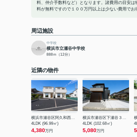
料、仲介手数料など）となります。諸費用の目安は
料が無料ですので１００万円以上は少ない費用でお
周辺施設
中学校
横浜市立瀬谷中学校
888ｍ（12分）
近隣の物件
横浜市瀬谷区阿久和西４丁目
横浜市瀬谷区下瀬谷３丁目
4LDK (96.99㎡)
4LDK (102.68㎡)
4
4,380
5,080
5
万円
万円