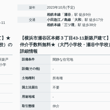
2023年10月(予定)
築年
相鉄本線
「
瀬谷
」駅 徒歩9分
小田急江ノ島線
「
大和
」駅 徒歩17分
交通
-11
相鉄本線
「
三ツ境
」駅 徒歩38分
て】★
【横浜市瀬谷区本郷３丁目43-11新築戸建て
校）の
仲介手数料無料★（大門小学校・瀬谷中学校
詳細情報
新築戸
設備条件
閑静な住宅地
小学
設備(その他)
-
土地権利
所有権
国土法届出
不要
用途地域
-
取引態様
仲介