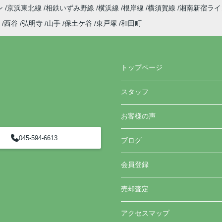
ン
京浜東北線
相鉄いずみ野線
横浜線
根岸線
横須賀線
湘南新宿ラ
西谷
弘明寺
山手
保土ケ谷
東戸塚
和田町
トップページ
スタッフ
お客様の声
045-594-6613
ブログ
会員登録
売却査定
アクセスマップ