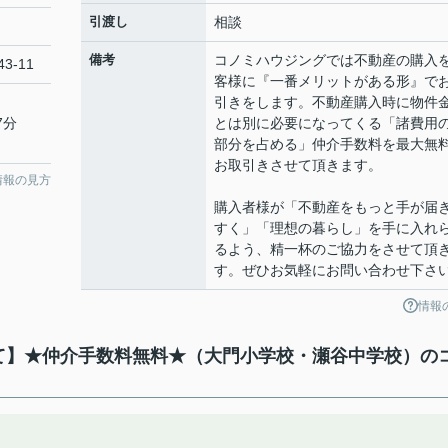
引渡し
相談
備考
コノミハウジングでは不動産の購入
3-11
客様に『一番メリットがある形』で
引きをします。不動産購入時に物件
7分
とは別に必要になってくる「諸費用
部分を占める」仲介手数料を最大無
お取引きさせて頂きます。
情報の見方
購入者様が「不動産をもっと手が届
すく」「理想の暮らし」を手に入れ
るよう、精一杯のご協力をさせて頂
す。ぜひお気軽にお問い合わせ下さ
情報
建て】★仲介手数料無料★（大門小学校・瀬谷中学校）の