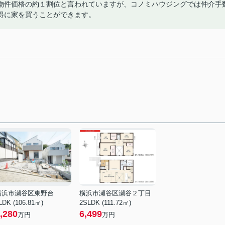
物件価格の約１割位と言われていますが、コノミハウジングでは仲介手
得に家を買うことができます。
横浜市瀬谷区東野台
横浜市瀬谷区瀬谷２丁目
LDK (106.81㎡)
2SLDK (111.72㎡)
,280
6,499
万円
万円