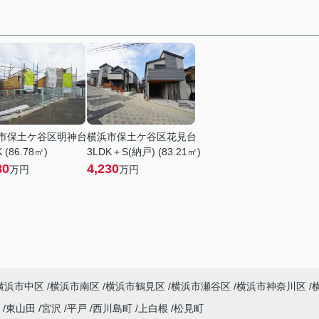
市保土ケ谷区明神台
横浜市保土ケ谷区花見台
 (86.78㎡)
3LDK＋S(納戸) (83.21㎡)
80
4,230
万円
万円
横浜市中区
横浜市南区
横浜市鶴見区
横浜市瀬谷区
横浜市神奈川区
町
東山田
宮沢
平戸
西川島町
上白根
松見町