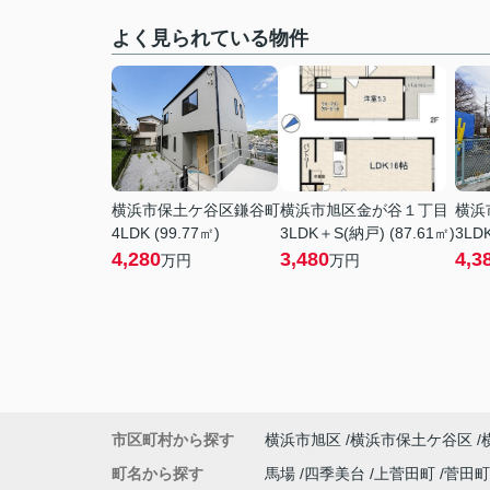
よく見られている物件
横浜市保土ケ谷区鎌谷町
横浜市旭区金が谷１丁目
横浜
4LDK (99.77㎡)
3LDK＋S(納戸) (87.61㎡)
3LDK
4,280
3,480
4,3
万円
万円
市区町村から探す
横浜市旭区
横浜市保土ケ谷区
町名から探す
馬場
四季美台
上菅田町
菅田