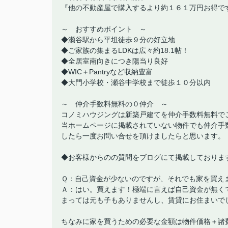
『他の不動産屋で購入するより約１６１万円お得で
～ おすすめポイント ～
◆瀬谷駅から平坦徒歩９分の好立地
◆ご家族の集まるLDKは広々約18.1帖！
◆全居室南向きにつき陽当り良好
◆WIC＋Pantryなど収納豊富
◆大門小学校・瀬谷中学校まで徒歩１０分以内
～ 仲介手数料無料の０仲介 ～
コノミハウジングは新築戸建てを仲介手数料無料で
当ホームページに掲載されていない物件でも仲介手
したら一度お問い合せを頂けましたらと思います。
◆お客様からのの質問をブログにて掲載しておりま
Ｑ：自己資金が少ないのですが、それでも家を買え
Ａ：はい。買えます！極端に言えば自己資金が無く
まっては元も子もありませんし、賃貸にお住まいで
ちなみに家を買うための必要な金額は物件価格＋諸