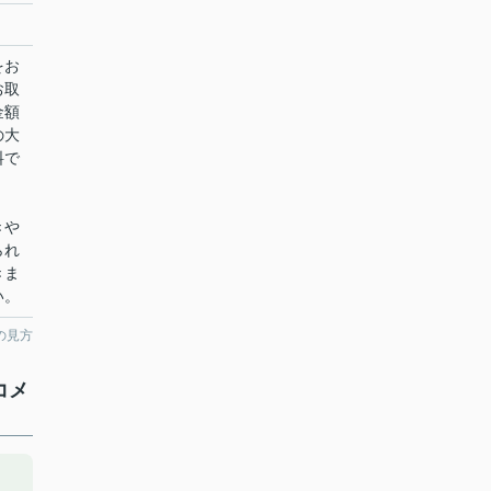
をお
お取
金額
の大
料で
きや
られ
きま
い。
の見方
コメ