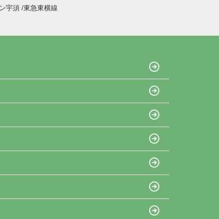
イン宇須
東急東横線