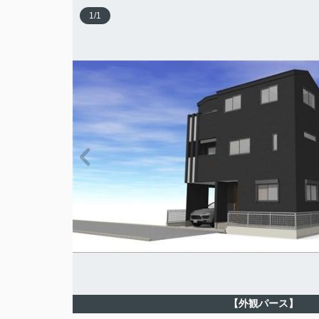
1
/
1
【外観パース】