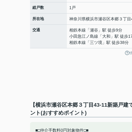
総戸数
1戸
所在地
神奈川県
横浜市瀬谷区
本郷
３丁目4
交通
相鉄本線
「
瀬谷
」駅 徒歩9分
小田急江ノ島線
「
大和
」駅 徒歩1
相鉄本線
「
三ツ境
」駅 徒歩38分
【横浜市瀬谷区本郷３丁目43-11新築戸
ント(おすすめポイント)
■□仲介手数料0円対象物件□■