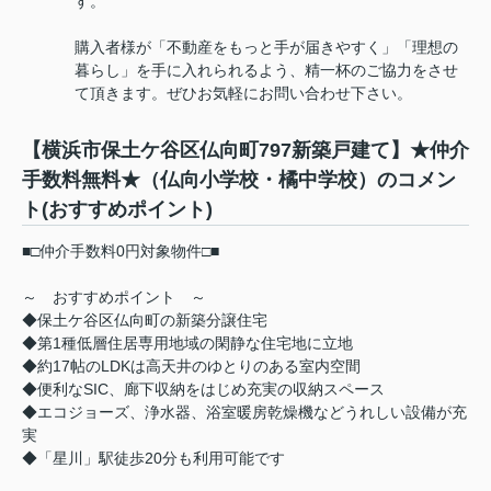
す。
購入者様が「不動産をもっと手が届きやすく」「理想の
暮らし」を手に入れられるよう、精一杯のご協力をさせ
て頂きます。ぜひお気軽にお問い合わせ下さい。
【横浜市保土ケ谷区仏向町797新築戸建て】★仲介
手数料無料★（仏向小学校・橘中学校）のコメン
ト(おすすめポイント)
■□仲介手数料0円対象物件□■
～ おすすめポイント ～
◆保土ケ谷区仏向町の新築分譲住宅
◆第1種低層住居専用地域の閑静な住宅地に立地
◆約17帖のLDKは高天井のゆとりのある室内空間
◆便利なSIC、廊下収納をはじめ充実の収納スペース
◆エコジョーズ、浄水器、浴室暖房乾燥機などうれしい設備が充
実
◆「星川」駅徒歩20分も利用可能です