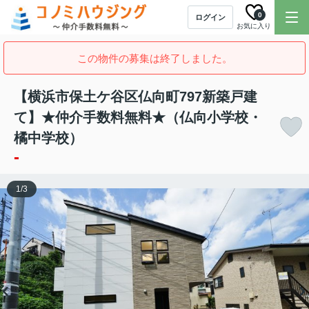
0
ログイン
お気に入り
この物件の募集は終了しました。
【横浜市保土ケ谷区仏向町797新築戸建
て】★仲介手数料無料★（仏向小学校・
橘中学校）
-
1
/
3