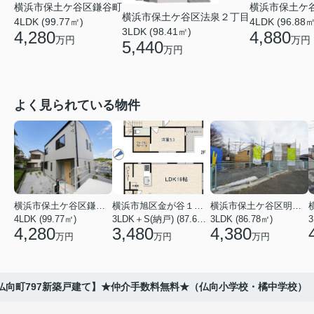
横浜市保土ケ
横浜市保土ケ谷区鎌谷町
横浜市保土ケ谷区法泉２丁目
4LDK (96.88㎡
4LDK (99.77㎡)
3LDK (98.41㎡)
4,880
4,280
万円
万円
5,440
万円
よく見られている物件
横浜市保土ケ谷区鎌谷町
横浜市旭区金が谷１丁目
横浜市保土ケ谷区明神台
4LDK (99.77㎡)
3LDK＋S(納戸) (87.61㎡)
3LDK (86.78㎡)
4,280
3,480
4,380
万円
万円
万円
仏向町797新築戸建て】★仲介手数料無料★（仏向小学校・橘中学校）