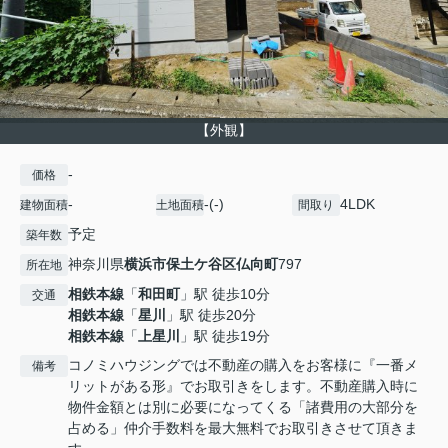
【外観】
-
価格
-
-(-)
4LDK
建物面積
土地面積
間取り
予定
築年数
神奈川県
横浜市保土ケ谷区
仏向町
797
所在地
相鉄本線
「
和田町
」駅 徒歩10分
交通
相鉄本線
「
星川
」駅 徒歩20分
相鉄本線
「
上星川
」駅 徒歩19分
コノミハウジングでは不動産の購入をお客様に『一番メ
備考
リットがある形』でお取引きをします。不動産購入時に
物件金額とは別に必要になってくる「諸費用の大部分を
占める」仲介手数料を最大無料でお取引きさせて頂きま