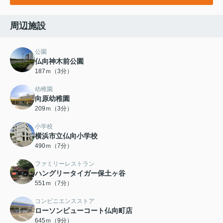
周辺施設
公園
仏向神木前公園
187ｍ（3分）
幼稚園
向原幼稚園
209ｍ（3分）
小学校
横浜市立仏向小学校
490ｍ（7分）
ファミリーレストラン
ハングリータイガー保土ヶ谷
551ｍ（7分）
コンビニエンスストア
ローソンビューコート仏向町店
645ｍ（9分）