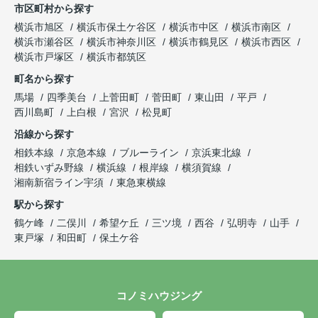
市区町村から探す
横浜市旭区
横浜市保土ケ谷区
横浜市中区
横浜市南区
横浜市瀬谷区
横浜市神奈川区
横浜市鶴見区
横浜市西区
横浜市戸塚区
横浜市都筑区
町名から探す
馬場
四季美台
上菅田町
菅田町
東山田
平戸
西川島町
上白根
宮沢
松見町
沿線から探す
相鉄本線
京急本線
ブルーライン
京浜東北線
相鉄いずみ野線
横浜線
根岸線
横須賀線
湘南新宿ライン宇須
東急東横線
駅から探す
鶴ケ峰
二俣川
希望ケ丘
三ツ境
西谷
弘明寺
山手
東戸塚
和田町
保土ケ谷
コノミハウジング