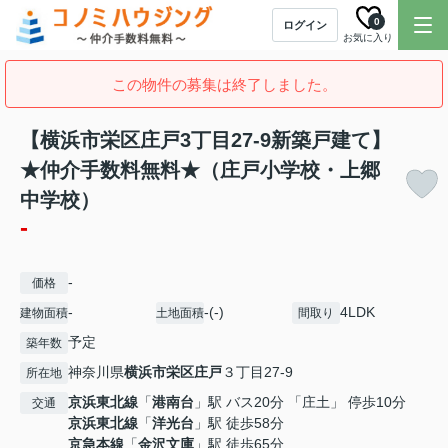
0
ログイン
お気に入り
この物件の募集は終了しました。
【横浜市栄区庄戸3丁目27-9新築戸建て】
★仲介手数料無料★（庄戸小学校・上郷
中学校）
-
-
価格
-
-(-)
4LDK
建物面積
土地面積
間取り
予定
築年数
神奈川県
横浜市栄区
庄戸
３丁目27-9
所在地
京浜東北線
「
港南台
」駅 バス20分 「庄土」 停歩10分
交通
京浜東北線
「
洋光台
」駅 徒歩58分
京急本線
「
金沢文庫
」駅 徒歩65分