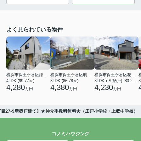
よく見られている物件
横浜市保土ケ谷区鎌谷町
横浜市保土ケ谷区明神台
横浜市保土ケ谷区花見台
4LDK (99.77㎡)
3LDK (86.78㎡)
3LDK＋S(納戸) (83.21㎡)
3
4,280
4,380
4,230
万円
万円
万円
丁目27-9新築戸建て】★仲介手数料無料★（庄戸小学校・上郷中学校）
コノミハウジング