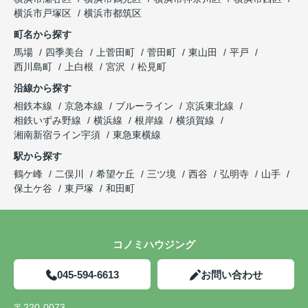
横浜市戸塚区
横浜市都筑区
町名から探す
馬場
四季美台
上菅田町
菅田町
東山田
平戸
西川島町
上白根
宮沢
松見町
沿線から探す
相鉄本線
京急本線
ブルーライン
京浜東北線
相鉄いずみ野線
横浜線
根岸線
横須賀線
湘南新宿ライン宇須
東急東横線
駅から探す
鶴ケ峰
二俣川
希望ケ丘
三ツ境
西谷
弘明寺
山手
保土ケ谷
東戸塚
和田町
コノミハウジング
045-594-6613
お問い合わせ
〒220-0073