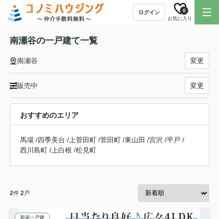
0
ログイン
お気に入り
南瀬谷の一戸建て一覧
南瀬谷
変更
販売中
変更
おすすめのエリア
馬場
/
四季美台
/
上菅田町
/
菅田町
/
東山田
/
宮沢
/
平戸
/
西川島町
/
上白根
/
松見町
2
件
2
戸
新築一戸建