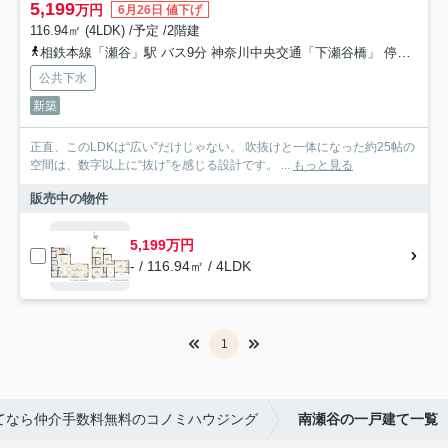
5,199
万円
6月26日 値下げ
116.94㎡ (4LDK) /予定 /2階建
相鉄本線「瀬谷」駅 バス9分 神奈川中央交通「下瀬谷橋」 停歩7分
公共下水
新築
正直、このLDKは“広い”だけじゃない。 吹抜けと一体になった約25帖の
空間は、数字以上に“抜け”を感じる設計です。 ...
もっと見る
販売中の物件
5,199万円
- / 116.94㎡ / 4LDK
1
てなら仲介手数料無料のコノミハウジング
南瀬谷の一戸建て一覧