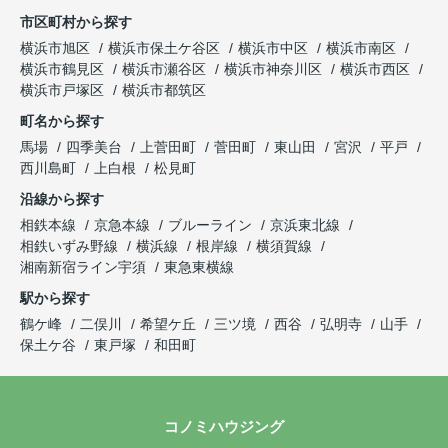
市区町村から探す
横浜市旭区
横浜市保土ケ谷区
横浜市中区
横浜市南区
横浜市鶴見区
横浜市瀬谷区
横浜市神奈川区
横浜市西区
横浜市戸塚区
横浜市都筑区
町名から探す
馬場
四季美台
上菅田町
菅田町
東山田
宮沢
平戸
西川島町
上白根
松見町
沿線から探す
相鉄本線
京急本線
ブルーライン
京浜東北線
相鉄いずみ野線
横浜線
根岸線
横須賀線
湘南新宿ライン宇須
東急東横線
駅から探す
鶴ケ峰
二俣川
希望ケ丘
三ツ境
西谷
弘明寺
山手
保土ケ谷
東戸塚
和田町
コノミハウジング