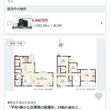
見る
販売中の物件
5,490万円
- / 102.68㎡ / 4LDK
新築一戸建
横浜市瀬谷区南瀬谷
「平坦×静かな住環境の南瀬谷」25帖の余白と吹抜けがつくる開放空間