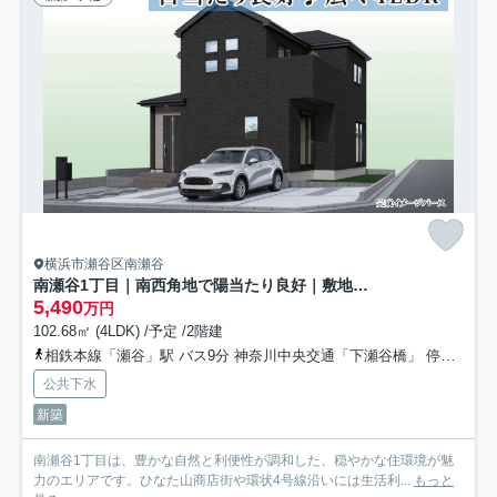
横浜市瀬谷区南瀬谷
南瀬谷1丁目｜南西角地で陽当たり良好｜敷地約49.8坪×並列3台駐車可｜4LDK｜長期優良住宅★仲介手数料無料★
5,490
万円
102.68㎡ (4LDK) /予定 /2階建
相鉄本線「瀬谷」駅 バス9分 神奈川中央交通「下瀬谷橋」 停歩8分
公共下水
新築
南瀬谷1丁目は、豊かな自然と利便性が調和した、穏やかな住環境が魅
力のエリアです。ひなた山商店街や環状4号線沿いには生活利...
もっと