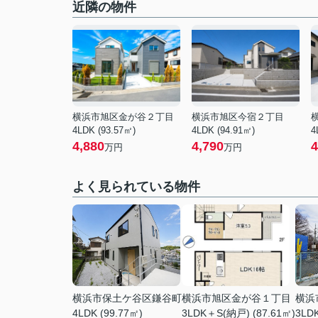
近隣の物件
横浜市旭区金が谷２丁目
横浜市旭区今宿２丁目
4LDK (93.57㎡)
4LDK (94.91㎡)
4
4,880
4,790
4
万円
万円
よく見られている物件
横浜市保土ケ谷区鎌谷町
横浜市旭区金が谷１丁目
横浜
4LDK (99.77㎡)
3LDK＋S(納戸) (87.61㎡)
3LDK