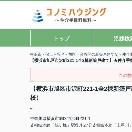
トップ
沿線検
横浜市・保土ヶ谷区・旭区・瀬谷区の新築戸建てなら仲介
【横浜市旭区市沢町221-1全2棟新築戸建て】★仲介
この物
【横浜市旭区市沢町221-1全2棟新
校）
-
神奈川県
横浜市旭区
市沢町
221-1
相鉄本線「鶴ケ峰」駅徒歩27分
相鉄本線「上星川」