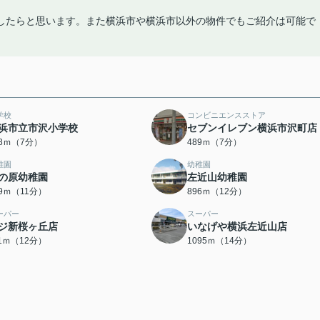
したらと思います。また横浜市や横浜市以外の物件でもご紹介は可能で
学校
コンビニエンスストア
浜市立市沢小学校
セブンイレブン横浜市沢町店
88ｍ（7分）
489ｍ（7分）
稚園
幼稚園
の原幼稚園
左近山幼稚園
69ｍ（11分）
896ｍ（12分）
ーパー
スーパー
ジ新桜ヶ丘店
いなげや横浜左近山店
11ｍ（12分）
1095ｍ（14分）