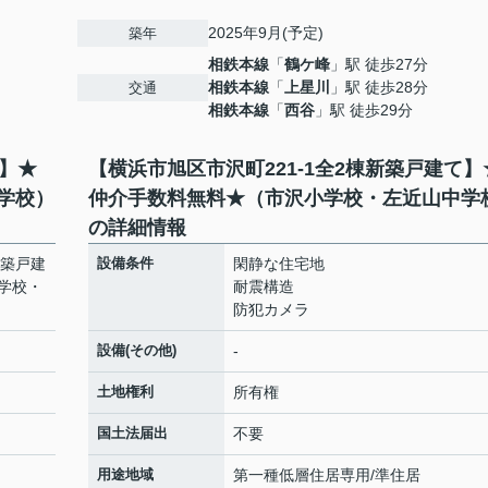
2025年9月(予定)
築年
相鉄本線
「
鶴ケ峰
」駅 徒歩27分
相鉄本線
「
上星川
」駅 徒歩28分
交通
相鉄本線
「
西谷
」駅 徒歩29分
て】★
【横浜市旭区市沢町221-1全2棟新築戸建て】
学校）
仲介手数料無料★（市沢小学校・左近山中学
の詳細情報
新築戸建
設備条件
閑静な住宅地
学校・
耐震構造
防犯カメラ
設備(その他)
-
土地権利
所有権
国土法届出
不要
用途地域
第一種低層住居専用/準住居