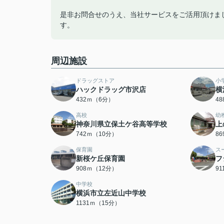
是非お問合せのうえ、当社サービスをご活用頂けま
す。
周辺施設
ドラッグストア
小
ハックドラッグ市沢店
横
432ｍ（6分）
4
高校
幼
神奈川県立保土ケ谷高等学校
上
742ｍ（10分）
8
保育園
ス
新桜ケ丘保育園
フ
908ｍ（12分）
9
中学校
横浜市立左近山中学校
1131ｍ（15分）