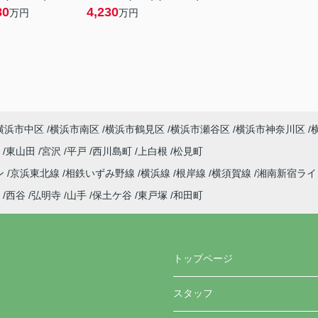
80
4,230
万円
万円
横浜市中区
横浜市南区
横浜市鶴見区
横浜市瀬谷区
横浜市神奈川区
町
東山田
宮沢
平戸
西川島町
上白根
松見町
ン
京浜東北線
相鉄いずみ野線
横浜線
根岸線
横須賀線
湘南新宿ラ
西谷
弘明寺
山手
保土ケ谷
東戸塚
和田町
トップページ
スタッフ