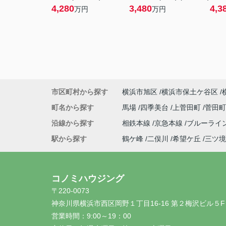
4,280
3,480
4,3
万円
万円
市区町村から探す
横浜市旭区
横浜市保土ケ谷区
町名から探す
馬場
四季美台
上菅田町
菅田
沿線から探す
相鉄本線
京急本線
ブルーライ
駅から探す
鶴ケ峰
二俣川
希望ケ丘
三ツ境
コノミハウジング
〒220-0073
神奈川県横浜市西区岡野１丁目16-16 第２梅沢ビル５F
営業時間：
9:00～19：00