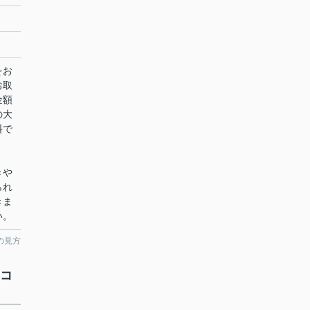
をお
お取
金額
の大
料で
きや
られ
きま
い。
の見方
のコ