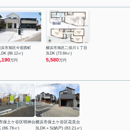
横浜市旭区今宿西町
横浜市旭区二俣川１丁目
LDK (86.12㎡)
3LDK (73.84㎡)
,190
5,580
万円
万円
市保土ケ谷区明神台
横浜市保土ケ谷区花見台
 (86.78㎡)
3LDK＋S(納戸) (83.21㎡)