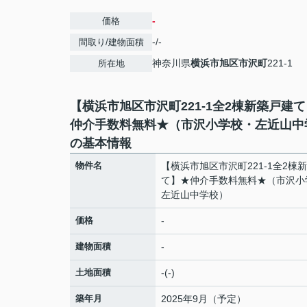
-
価格
-/-
間取り/建物面積
神奈川県
横浜市旭区
市沢町
221-1
所在地
【横浜市旭区市沢町221-1全2棟新築戸建
仲介手数料無料★（市沢小学校・左近山中
の基本情報
物件名
【横浜市旭区市沢町221-1全2棟
て】★仲介手数料無料★（市沢小
左近山中学校）
価格
-
建物面積
-
土地面積
-(-)
築年月
2025年9月（予定）