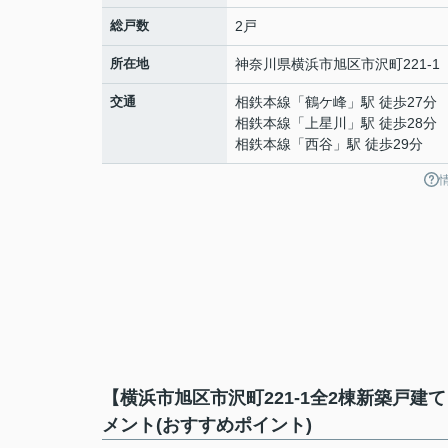
総戸数
2戸
所在地
神奈川県
横浜市旭区
市沢町
221-1
交通
相鉄本線
「
鶴ケ峰
」駅 徒歩27分
相鉄本線
「
上星川
」駅 徒歩28分
相鉄本線
「
西谷
」駅 徒歩29分
【横浜市旭区市沢町221-1全2棟新築戸
メント(おすすめポイント)