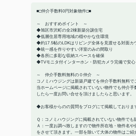
■□仲介手数料0円対象物件□■
～ おすすめポイント ～
◆旭区市沢町の全2棟新築分譲住宅
◆低層住居専用地域の穏やかな住環境
◆約17.5帖のLDKはリビング全体を見渡せる対面
◆統一感を作りやすい洋室のみの間取り
◆各所に多彩な収納スペースを確保
◆TVモニタ付インターホン・防犯カメラ完備で安心
～ 仲介手数料無料の０仲介 ～
コノミハウジングは新築戸建てを仲介手数料無料で
当ホームページに掲載されていない物件でも仲介手
したら一度お問い合せを頂けましたらと思います。
◆お客様からのの質問をブログにて掲載しておりま
Ｑ：コノミハウジングに掲載されていない物件でも
Ａ：一度お調べ致しますので物件所在地・物件名や
をさせて頂きます。一部を除いて大体の物件はご紹