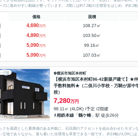
ができる開放的な設計です。キッチンの近くにはパントリーを設け、食品や飲料、
スムーズに進めやすい動線が整っています。 2階には約7.2帖の主寝室をはじめ、約
価格
面積
4,690
108.27㎡
万円
4,890
103.50㎡
万円
5,090
99.16㎡
万円
5,090
107.03㎡
万円
一戸建
横浜市旭区
本村町
【横浜市旭区本村町86-42新築戸建て】★
手数料無料★（二俣川小学校・万騎が原中
校）
7,280
万円
98.11㎡ (4LDK) /予定 /2階建
相鉄本線
「
鶴ケ峰
」駅 徒歩26分
ックを基調とした重厚感のある外観に、石目調のアクセントを組み合わせたモダン
でありながら、落ち着いた住環境も享受できる一邸です。 約18帖のLDKには、ご家族との会話が自然と弾む対面式キッチンを採用。リビン