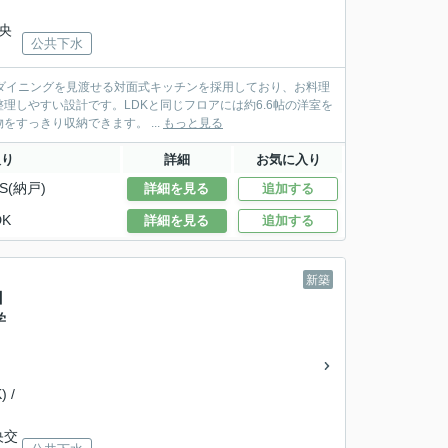
中央
公共下水
グ・ダイニングを見渡せる対面式キッチンを採用しており、お料理
しやすい設計です。LDKと同じフロアには約6.6帖の洋室を
すっきり収納できます。 ...
もっと見る
取り
詳細
お気に入り
S(納戸)
詳細を見る
追加する
DK
詳細を見る
追加する
新築
】
学
 /
央交