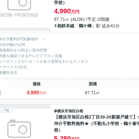
学校）
4,990
万円
97.71㎡ (4LDK) /予定 /2階建
相鉄本線
「
鶴ケ峰
」駅 徒歩41分
仲介手数料0円対象物件 ～
さ約16帖のLDK
室南西向きの明るい室内空間
問者を確認できるテレビドアホン完備
ューズインクローゼットがあり玄関まわりもスッキリ
ースペース2台分
期優良住宅
価格
面積
4,990
97.71㎡
万円
一戸建
横浜市旭区
白根
【横浜市旭区白根2丁目39-20新築戸建て】
仲介手数料無料★（不動丸小学校・鶴ケ峯
校）
5,280