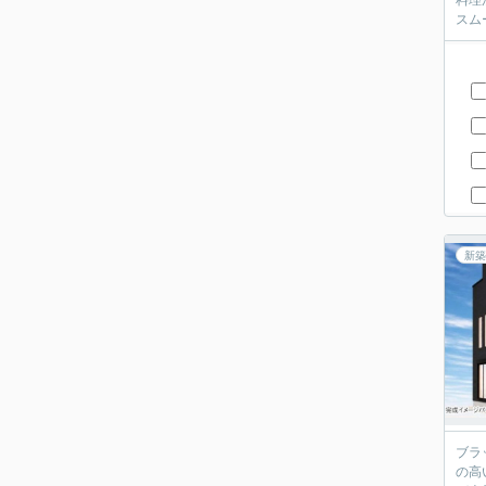
料理
新築
ブラ
の高い立地