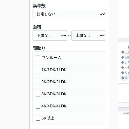
築年数
面積
～
～ 
間取り
◆広
ワンルーム
◆部
◆大
◆小
1K/1DK/1LDK
◆リ
◆第
2K/2DK/2LDK
3K/3DK/3LDK
4K/4DK/4LDK
新築
5K以上