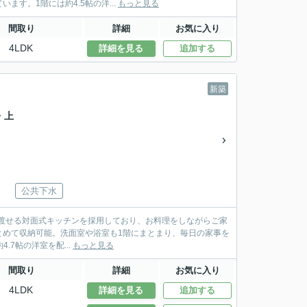
す。1階には約4.5帖の洋...
もっと見る
間取り
詳細
お気に入り
4LDK
詳細を見る
追加する
新築
・上
公共下水
見渡せる対面式キッチンを採用しており、お料理をしながらご家
とめて収納可能。洗面室や浴室も1階にまとまり、毎日の家事を
帖、約4.7帖の洋室を配...
もっと見る
間取り
詳細
お気に入り
4LDK
詳細を見る
追加する