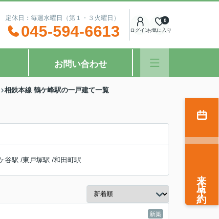
：00 定休日：毎週水曜日（第１・３火曜日）
0
045-594-6613
ログイン
お気に入り
お問い合わせ
相鉄本線 鶴ケ峰駅の一戸建て一覧
ケ谷駅
/
東戸塚駅
/
和田町駅
来店予約
新築