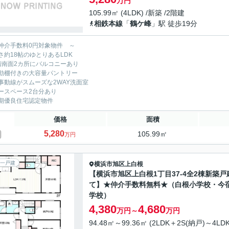
万円
105.99㎡ (4LDK) /新築 /2階建
相鉄本線
「
鶴ケ峰
」駅 徒歩19分
仲介手数料0円対象物件 ～
さ約18帖のゆとりあるLDK
階南面2カ所にバルコニーあり
動棚付きの大容量パントリー
事動線がスムーズな2WAY洗面室
ースペース2台分あり
期優良住宅認定物件
価格
面積
5,280
105.99㎡
万円
一戸建
横浜市旭区
上白根
【横浜市旭区上白根1丁目37-4全2棟新築戸
て】★仲介手数料無料★（白根小学校・今
学校）
4,380
4,680
万円～
万円
94.48㎡～99.36㎡ (2LDK＋2S(納戸)～4LDK)