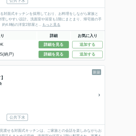
公共下水
渡せる対面式キッチンを採用しており、お料理をしながら家族と
整理しやすい設計。洗面室や浴室も1階にまとまり、帰宅後の手
帖の主寝室をはじめ、約4.8帖の洋室2部屋と...
もっと見る
取り
詳細
お気に入り
DK
詳細を見る
追加する
S(納戸)
詳細を見る
追加する
新築
て】
学
公共下水
グを見渡せる対面式キッチンは、ご家族との会話を楽しみながらお