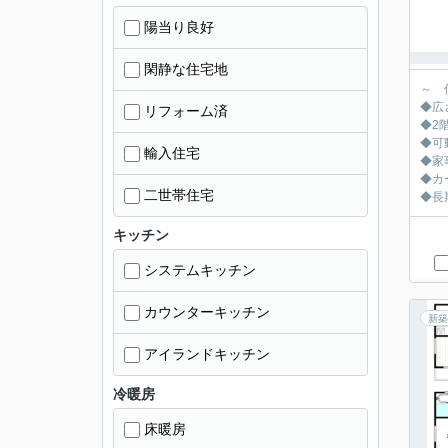
陽当り良好
閑静な住宅地
～ 
◆広
リフォーム済
◆2
◆可
輸入住宅
◆家
◆カ
二世帯住宅
◆長
キッチン
システムキッチン
カウンターキッチン
新築
アイランドキッチン
冷暖房
床暖房