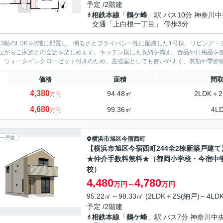
予定 /2階建
相鉄本線
「
鶴ケ峰
」駅 バス10分 神奈川
交通「上白根一丁目」 停歩3分
7.3帖のLDKを2階に配置し、明るさとプライバシー性に配慮した1号棟。リビン
ながらご家族との会話を楽しめます。キッチン横にも収納を備え、食品や日用品を整理
。ウォークインクローゼット付きのため、主寝室としても使いやすく、衣類や季節物を
価格
面積
間
4,380
94.48㎡
2LDK＋2
万円
4,680
99.36㎡
4L
万円
一戸建
横浜市旭区
今宿西町
【横浜市旭区今宿西町244全2棟新築戸建て
★仲介手数料無料★（都岡小学校・今宿中
校）
4,480
4,780
万円～
万円
95.22㎡～98.33㎡ (2LDK＋2S(納戸)～4LDK)
予定 /2階建
相鉄本線
「
鶴ケ峰
」駅 バス7分 神奈川中