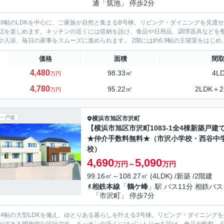
通「筑池」 停歩2分
7.8帖のLDKを中心に、ご家族が自然と集まるB号棟。リビング・ダイニングを見
話を楽しめます。キッチンの近くには収納を設け、食品や日用品、調理器具などを
洗いや入浴、毎日の家事をスムーズに進められます。 2階には約6.9
価格
面積
間
4,480
98.33㎡
4L
万円
4,780
95.22㎡
2LDK＋2
万円
一戸建
横浜市旭区
市沢町
【横浜市旭区市沢町1083-1全4棟新築戸建
★仲介手数料無料★（市沢小学校・西谷中
校）
4,690
5,090
万円～
万円
99.16㎡～108.27㎡ (4LDK) /新築 /2階建
相鉄本線
「
鶴ケ峰
」駅 バス11分 相鉄バス
「市沢町」 停歩7分
1.4帖の大型LDKを備え、ゆとりある暮らしを叶える3号棟。リビング・ダイニン