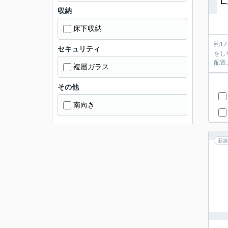
収納
床下収納
約1
セキュリティ
をし
配置
複層ガラス
その他
南向き
新築