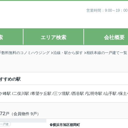
営業時間：9:00～19
索
エリア検索
会社概要
手数料無料のコノミハウジング
沿線・駅から探す
相鉄本線の一戸建て一覧
すすめの駅
ケ峰駅
/
二俣川駅
/
希望ケ丘駅
/
三ツ境駅
/
西谷駅
/
弘明寺駅
/
山手駅
/
保土
72
戸（会員物件 9戸）
一戸建
横浜市旭区
都岡町