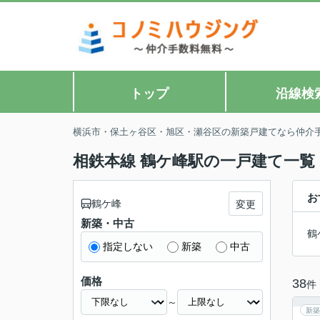
トップ
沿線検
横浜市・保土ヶ谷区・旭区・瀬谷区の新築戸建てなら仲介
相鉄本線 鶴ケ峰駅の一戸建て一覧
お
鶴ケ峰
変更
新築・中古
鶴
指定しない
新築
中古
価格
38
件
～
新築