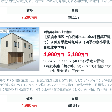
部には吹抜けが設けられ、縦方向への広がりを感じられる開放的な空間に仕上がっていま
価格
面積
7,280
98.11㎡
万円
一戸建
横浜市旭区
上白根町
【横浜市旭区上白根町894-6全3棟新築戸建
て】★仲介手数料無料★（四季の森小学校
白根北中学校）
4,980
5,180
万円～
万円
95.84㎡～97.09㎡ (4LDK) /予定 /2階建
相鉄本線
「
鶴ケ峰
」駅 バス18分 相鉄バス
「公団集会場」 停歩4分
8帖のLDKを1階に配置した、家族が自然と集まる2号棟。リビング・ダイニングを
の会話を楽しめます。キッチン横にはパントリーを備え、食品や飲料、日用品をま
効率よく進めやすい動線です。 2階には約8.2帖の主寝室をはじめ、約5.4帖、約5.1
価格
面積
4,980
95.84㎡
万円