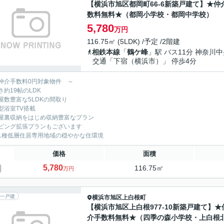
【横浜市旭区都岡町66-6新築戸建て】★仲
数料無料★（都岡小学校・都岡中学校）
5,780
万円
116.75㎡ (5LDK) /予定 /2階建
相鉄本線
「
鶴ケ峰
」駅 バス11分 神奈川
交通「下宿（横浜市）」 停歩4分
仲介手数料0円対象物件 ～
さ約19帖のLDK
屋数豊富な5LDKの間取り
型浴室TV搭載
屋裏収納をはじめ収納豊富なプラン
ビング拡張プランもございます
1種低層住居専用地域の穏やかな住環境
価格
面積
5,780
116.75㎡
万円
一戸建
横浜市旭区
上白根町
【横浜市旭区上白根977-10新築戸建て】★
介手数料無料★（四季の森小学校・上白根