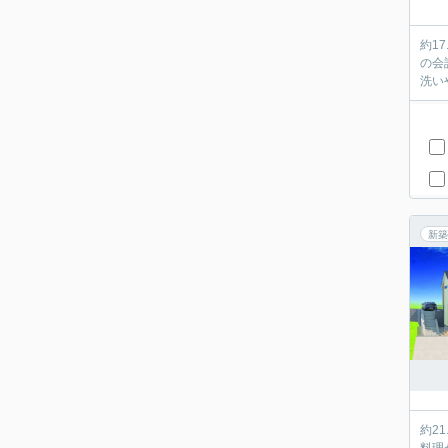
約1
の会
新築
約2