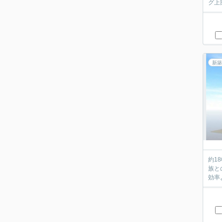
グ上
新築
約1
族と