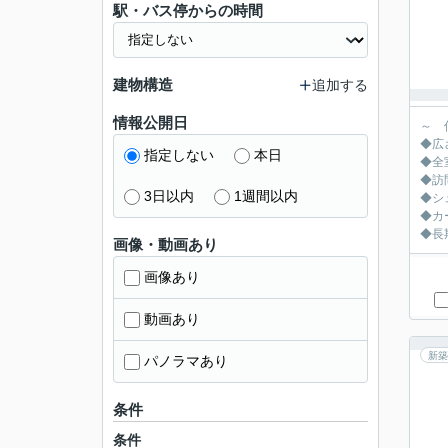
駅・バス停からの時間
建物構造
追加する
情報公開日
～ 
◆広
指定しない
本日
◆全
◆訪
3日以内
1週間以内
◆シ
◆カ
◆長
画像・動画あり
画像あり
動画あり
新築
パノラマあり
条件
条件