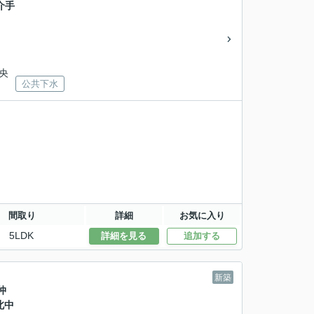
介手
中央
公共下水
間取り
詳細
お気に入り
5LDK
詳細を見る
追加する
新築
仲
北中