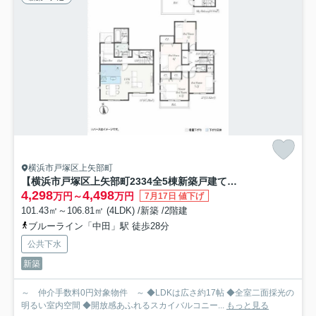
横浜市戸塚区上矢部町
【横浜市戸塚区上矢部町2334全5棟新築戸建て】★仲介手数料無料★（上矢部小学校・岡津中学校）
4,298
4,498
万円～
万円
7月17日 値下げ
101.43㎡～106.81㎡ (4LDK) /新築 /2階建
ブルーライン「中田」駅 徒歩28分
公共下水
新築
～ 仲介手数料0円対象物件 ～ ◆LDKは広さ約17帖 ◆全室二面採光の
明るい室内空間 ◆開放感あふれるスカイバルコニー...
もっと見る