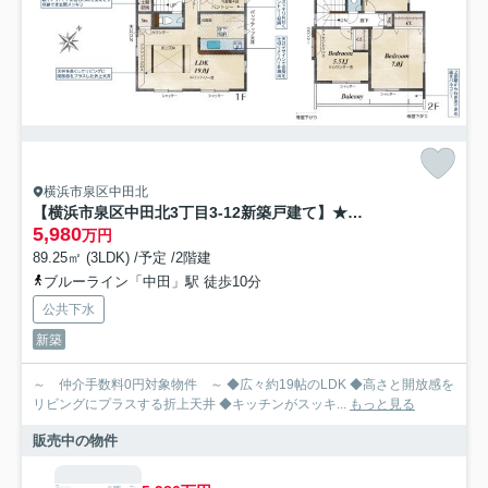
横浜市泉区中田北
【横浜市泉区中田北3丁目3-12新築戸建て】★仲介手数料無料★（東中田中学校・中田中学校）
5,980
万円
89.25㎡ (3LDK) /予定 /2階建
ブルーライン「中田」駅 徒歩10分
公共下水
新築
～ 仲介手数料0円対象物件 ～ ◆広々約19帖のLDK ◆高さと開放感を
リビングにプラスする折上天井 ◆キッチンがスッキ...
もっと見る
販売中の物件