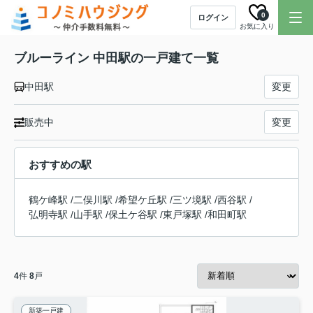
0
ログイン
お気に入り
ブルーライン 中田駅の一戸建て一覧
中田駅
変更
販売中
変更
おすすめの駅
鶴ケ峰駅
/
二俣川駅
/
希望ケ丘駅
/
三ツ境駅
/
西谷駅
/
弘明寺駅
/
山手駅
/
保土ケ谷駅
/
東戸塚駅
/
和田町駅
4
件
8
戸
新築一戸建