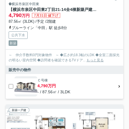
横浜市泉区中田東
【横浜市泉区中田東2丁目21-14全4棟新築戸建て】★仲介手数料無料★（東中田中学校・中田中学校）
4,790
万円
7月31日 値下げ
87.56㎡ (3LDK) /予定 /2階建
ブルーライン「中田」駅 徒歩8分
公共下水
新築
～ 仲介手数料0円対象物件 ～ ◆広さ約18.3帖のLDK ◆全室二面採光
の明るい室内空間 ◆訪問者を確認できるTVドア...
もっと見る
販売中の物件
Ｃ号棟
4,790万円
- / 87.56㎡ / 3LDK
新築一戸建