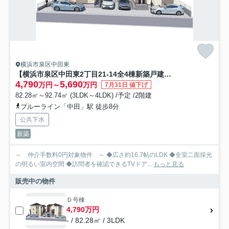
横浜市泉区中田東
【横浜市泉区中田東2丁目21-14全4棟新築戸建て】★仲介手数料無料★（東中田小学校・中田中学校）
4,790
5,690
万円～
万円
7月31日 値下げ
82.28㎡～92.74㎡ (3LDK～4LDK) /予定 /2階建
ブルーライン「中田」駅 徒歩8分
公共下水
新築
～ 仲介手数料0円対象物件 ～ ◆広さ約16.7帖のLDK ◆全室二面採光
の明るい室内空間 ◆訪問者を確認できるTVドア...
もっと見る
販売中の物件
Ｄ号棟
4,790万円
- / 82.28㎡ / 3LDK