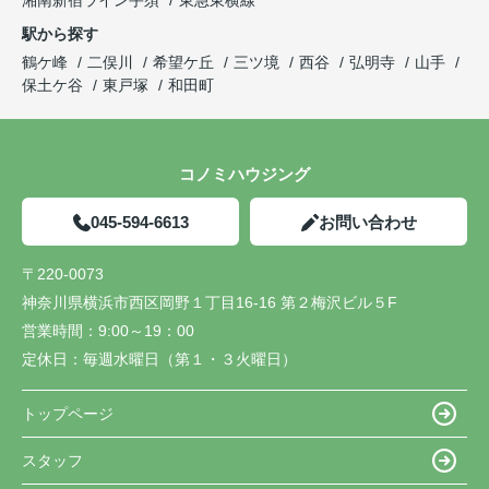
湘南新宿ライン宇須
東急東横線
駅から探す
鶴ケ峰
二俣川
希望ケ丘
三ツ境
西谷
弘明寺
山手
保土ケ谷
東戸塚
和田町
コノミハウジング
045-594-6613
お問い合わせ
〒220-0073
神奈川県横浜市西区岡野１丁目16-16 第２梅沢ビル５F
営業時間：
9:00～19：00
定休日：
毎週水曜日（第１・３火曜日）
トップページ
スタッフ