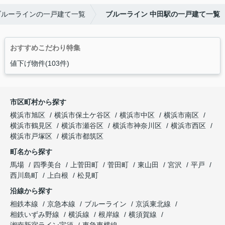
ブルーラインの一戸建て一覧
ブルーライン 中田駅の一戸建て一覧
おすすめこだわり特集
値下げ物件(103件)
市区町村から探す
横浜市旭区
横浜市保土ケ谷区
横浜市中区
横浜市南区
横浜市鶴見区
横浜市瀬谷区
横浜市神奈川区
横浜市西区
横浜市戸塚区
横浜市都筑区
町名から探す
馬場
四季美台
上菅田町
菅田町
東山田
宮沢
平戸
西川島町
上白根
松見町
沿線から探す
相鉄本線
京急本線
ブルーライン
京浜東北線
相鉄いずみ野線
横浜線
根岸線
横須賀線