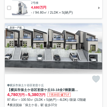
2号棟
4,680万円
- / 94.80㎡ / 2LDK＋S(納戸)
新築一戸建
横浜市保土ケ谷区初音ケ丘
【横浜市保土ケ谷区初音ケ丘33-18全7棟新築戸建て】★仲介手数料無料★
4,780
5,380
万円～
万円
7月20日 値下げ
97.45㎡～100.50㎡ (2LDK＋S(納戸)～4LDK) /新築 /2階建
横須賀線「保土ケ谷」駅 徒歩37分