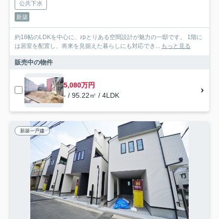
公共下水
新築
約18帖のLDKを中心に、ゆとりある空間設計が魅力の一邸です。 1階に
は居室を配置し、将来を見据えた暮らしにも対応でき...
もっと見る
販売中の物件
5,080万円
- / 95.22㎡ / 4LDK
新築一戸建