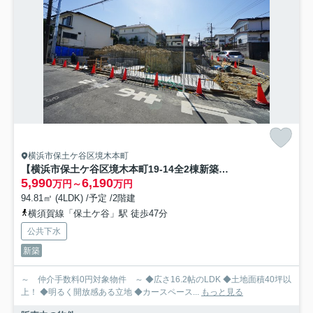
横浜市保土ケ谷区境木本町
【横浜市保土ケ谷区境木本町19-14全2棟新築戸建て】★仲介手数料無料★（権太坂小学校・境木中学校）
5,990
6,190
万円～
万円
94.81㎡ (4LDK) /予定 /2階建
横須賀線「保土ケ谷」駅 徒歩47分
公共下水
新築
～ 仲介手数料0円対象物件 ～ ◆広さ16.2帖のLDK ◆土地面積40坪以
上！ ◆明るく開放感ある立地 ◆カースペース...
もっと見る