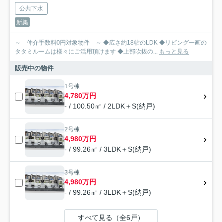
公共下水
新築
～ 仲介手数料0円対象物件 ～ ◆広さ約18帖のLDK ◆リビング一画の
タタミルームは様々にご活用頂けます ◆上部吹抜の...
もっと見る
販売中の物件
1号棟
4,780万円
- / 100.50㎡ / 2LDK＋S(納戸)
2号棟
4,980万円
- / 99.26㎡ / 3LDK＋S(納戸)
3号棟
4,980万円
- / 99.26㎡ / 3LDK＋S(納戸)
すべて見る（全6戸）