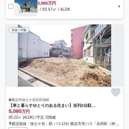
3,980万円
- / 93.57㎡ / 4LDK
新築一戸建
横浜市保土ケ谷区狩場町
【車と暮らすゆとりのある住まい】並列2台駐車可×16帖LDK｜狩場インター近くの快適動線｜★仲介手数料無料★
5,080
万円
95.22㎡ (4LDK) /予定 /2階建
横須賀線「保土ケ谷」駅 バス12分 横浜市営バス「永田町（神奈川県）」 停歩4分