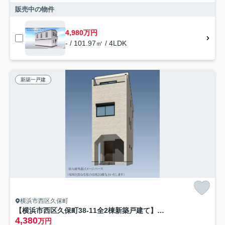
販売中の物件
4,980万円
- / 101.97㎡ / 4LDK
新築一戸建
横浜市西区久保町
【横浜市西区久保町38-11全2棟新築戸建て】★仲介手数料無料★（稲荷台小学校・岩井原中学校）
4,380
万円