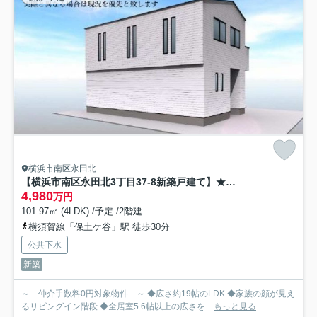
横浜市南区永田北
【横浜市南区永田北3丁目37-8新築戸建て】★仲介手数料無料★（永田小学校・永田中学校）
4,980
万円
101.97㎡ (4LDK) /予定 /2階建
横須賀線「保土ケ谷」駅 徒歩30分
公共下水
新築
～ 仲介手数料0円対象物件 ～ ◆広さ約19帖のLDK ◆家族の顔が見え
るリビングイン階段 ◆全居室5.6帖以上の広さを...
もっと見る