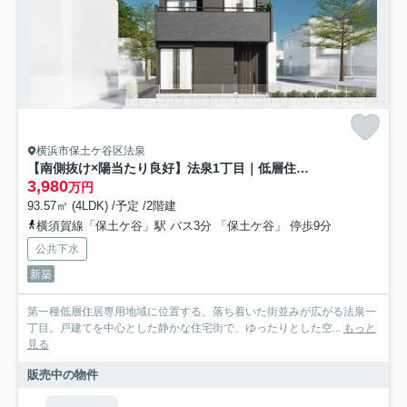
横浜市保土ケ谷区法泉
【南側抜け×陽当たり良好】法泉1丁目｜低層住宅地×ツインバルコニーの新築戸建★仲介手数料無料★
3,980
万円
93.57㎡ (4LDK) /予定 /2階建
横須賀線「保土ケ谷」駅 バス3分 「保土ケ谷」 停歩9分
公共下水
新築
第一種低層住居専用地域に位置する、落ち着いた街並みが広がる法泉一
丁目。戸建てを中心とした静かな住宅街で、ゆったりとした空...
もっと
見る
販売中の物件