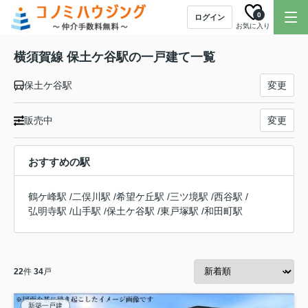
0
ログイン
お気に入り
横須賀線 保土ケ谷駅の一戸建て一覧
保土ケ谷駅
変更
販売中
変更
おすすめの駅
鶴ケ峰駅
/
二俣川駅
/
希望ケ丘駅
/
三ツ境駅
/
西谷駅
/
弘明寺駅
/
山手駅
/
保土ケ谷駅
/
東戸塚駅
/
和田町駅
22
件
34
戸
新築一戸建