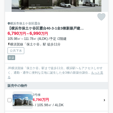
横浜市保土ケ谷区霞台
【横浜市保土ケ谷区霞台40-3-1全3棟新築戸建て】★仲介手数料無料★（桜台小学校・岩崎中学校）
6,790
6,990
万円～
万円
105.98㎡～111.78㎡ (4LDK) /予定 /2階建
横須賀線「保土ケ谷」駅 徒歩11分
公共下水
新築
JR横須賀線「保土ケ谷」駅まで徒歩11分。横浜駅へもアクセスしやす
く、通勤・通学に便利な立地に誕生した全3棟の新築分譲住...
もっと見
る
販売中の物件
3号棟
6,790万円
- / 105.98㎡ / 4LDK