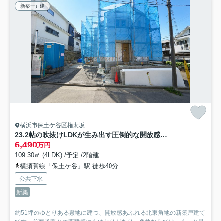
新築一戸建
横浜市保土ケ谷区権太坂
23.2帖の吹抜けLDKが生み出す圧倒的な開放感｜約51坪角地の新築住宅★仲介手数料無料★
6,490
万円
109.30㎡ (4LDK) /予定 /2階建
横須賀線「保土ケ谷」駅 徒歩40分
公共下水
新築
約51坪のゆとりある敷地に建つ、開放感あふれる北東角地の新築戸建て