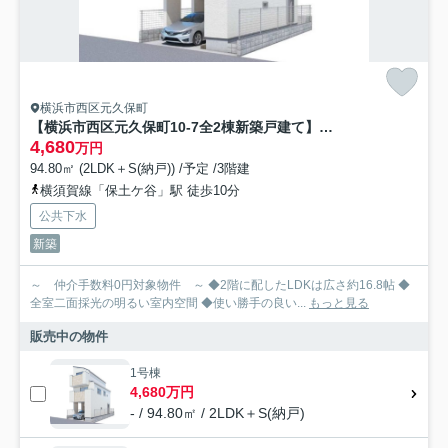
横浜市西区元久保町
【横浜市西区元久保町10-7全2棟新築戸建て】★仲介手数料無料★（富士見台小学校・岩井原中学校）
4,680
万円
94.80㎡ (2LDK＋S(納戸)) /予定 /3階建
横須賀線「保土ケ谷」駅 徒歩10分
公共下水
新築
～ 仲介手数料0円対象物件 ～ ◆2階に配したLDKは広さ約16.8帖 ◆
全室二面採光の明るい室内空間 ◆使い勝手の良い...
もっと見る
販売中の物件
1号棟
4,680万円
- / 94.80㎡ / 2LDK＋S(納戸)