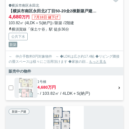
横浜市南区永田北
【横浜市南区永田北2丁目50-20全2棟新築戸建て】★仲介手数料無料★（永田小学校・永田中学校）
4,680
万円
7月18日 値下げ
103.82㎡ (4LDK＋S(納戸)) /新築 /2階建
横須賀線「保土ケ谷」駅 徒歩36分
公共下水
新築
～ 仲介手数料0円対象物件 ～ ◆LDKは広さ約17.4帖 ◆リビング隣接
の畳スペースは様々にご活用頂けます ◆家族の顔...
もっと見る
販売中の物件
1号棟
4,680万円
- / 103.82㎡ / 4LDK＋S(納戸)
新築一戸建