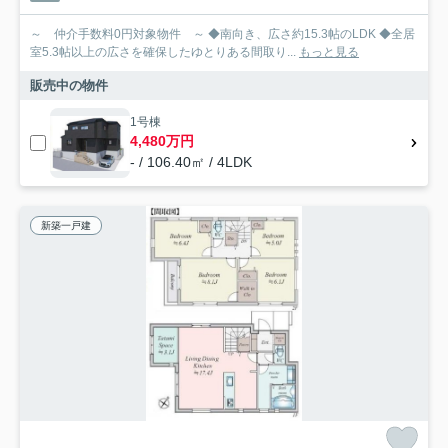
～ 仲介手数料0円対象物件 ～ ◆南向き、広さ約15.3帖のLDK ◆全居
室5.3帖以上の広さを確保したゆとりある間取り...
もっと見る
販売中の物件
1号棟
4,480万円
- / 106.40㎡ / 4LDK
新築一戸建