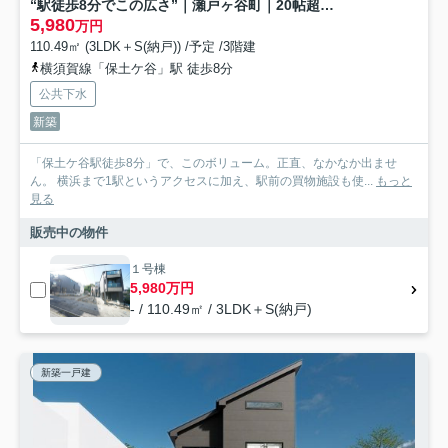
“駅徒歩8分でこの広さ”｜瀬戸ヶ谷町｜20帖超LDK×ルーフバルコニー×床暖房の全8棟★仲介手数料無料★
5,980
万円
110.49㎡ (3LDK＋S(納戸)) /予定 /3階建
横須賀線「保土ケ谷」駅 徒歩8分
公共下水
新築
「保土ケ谷駅徒歩8分」で、このボリューム。正直、なかなか出ませ
ん。 横浜まで1駅というアクセスに加え、駅前の買物施設も使...
もっと
見る
販売中の物件
１号棟
5,980万円
- / 110.49㎡ / 3LDK＋S(納戸)
新築一戸建