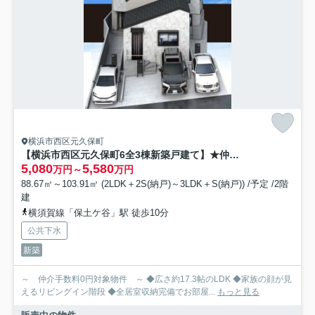
横浜市西区元久保町
【横浜市西区元久保町6全3棟新築戸建て】★仲介手数料無料★
5,080
5,580
万円～
万円
88.67㎡～103.91㎡ (2LDK＋2S(納戸)～3LDK＋S(納戸)) /予定 /2階
建
横須賀線「保土ケ谷」駅 徒歩10分
公共下水
新築
～ 仲介手数料0円対象物件 ～ ◆広さ約17.3帖のLDK ◆家族の顔が見
えるリビングイン階段 ◆全居室収納完備でお部屋...
もっと見る