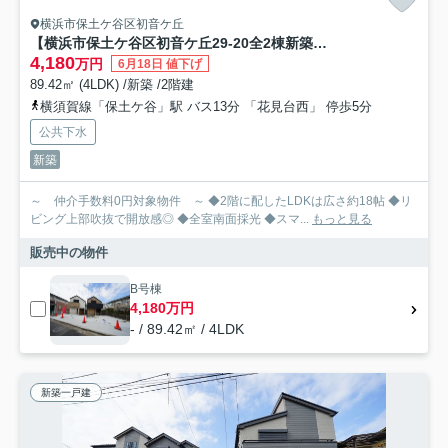
横浜市保土ケ谷区初音ケ丘
【横浜市保土ケ谷区初音ケ丘29-20全2棟新築戸建て】★仲介手数料無料★（初音が丘小学校・橘中学校）
4,180
万円
6月18日 値下げ
89.42㎡ (4LDK) /新築 /2階建
横須賀線「保土ケ谷」駅 バス13分 「花見台西」 停歩5分
公共下水
新築
～ 仲介手数料0円対象物件 ～ ◆2階に配したLDKは広さ約18帖 ◆リ
ビング上部吹抜で開放感◎ ◆全室南面採光 ◆スマ...
もっと見る
販売中の物件
B号棟
4,180万円
- / 89.42㎡ / 4LDK
新築一戸建