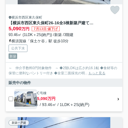
横浜市西区東久保町
【横浜市西区東久保町26-16全3棟新築戸建て】★仲介手数料無料★（富士見台小学校・岩井原中学校）
5,090
万円
7月13日 値下げ
93.46㎡ (1LDK＋2S(納戸)) /新築 /3階建
横須賀線「保土ケ谷」駅 徒歩10分
公共下水
新築
～ 仲介手数料0円対象物件 ～ ◆2階LDKは広さ約16.1帖 ◆食材等の
保管に便利なパントリー付き ◆全室二面採光の明...
もっと見る
販売中の物件
C号棟
5,090万円
- / 93.46㎡ / 1LDK＋2S(納戸)
新築一戸建