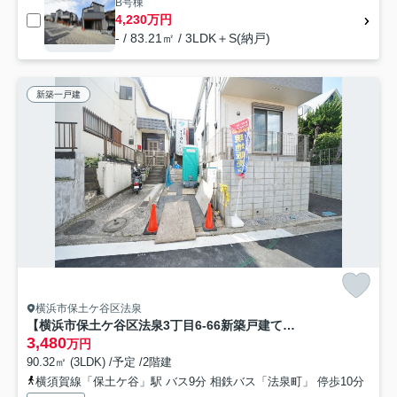
B号棟
4,230万円
- / 83.21㎡ / 3LDK＋S(納戸)
新築一戸建
横浜市保土ケ谷区法泉
【横浜市保土ケ谷区法泉3丁目6-66新築戸建て】★仲介手数料無料★（初音が丘小学校・橘中学校）
3,480
万円
90.32㎡ (3LDK) /予定 /2階建
横須賀線「保土ケ谷」駅 バス9分 相鉄バス「法泉町」 停歩10分