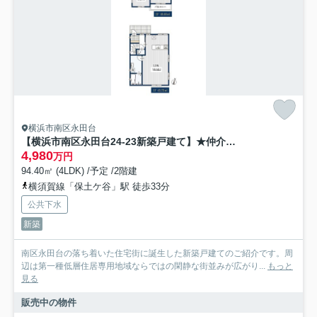
横浜市南区永田台
【横浜市南区永田台24-23新築戸建て】★仲介手数料無料★（永田台小学校・永田中学校）
4,980
万円
94.40㎡ (4LDK) /予定 /2階建
横須賀線「保土ケ谷」駅 徒歩33分
公共下水
新築
南区永田台の落ち着いた住宅街に誕生した新築戸建てのご紹介です。周
辺は第一種低層住居専用地域ならではの閑静な街並みが広がり...
もっと
見る
販売中の物件