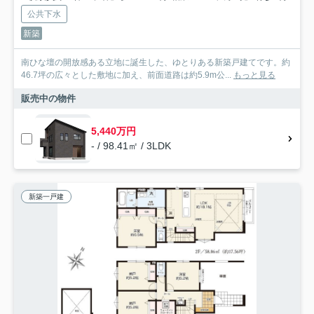
公共下水
新築
南ひな壇の開放感ある立地に誕生した、ゆとりある新築戸建てです。約
46.7坪の広々とした敷地に加え、前面道路は約5.9m公...
もっと見る
販売中の物件
5,440万円
- / 98.41㎡ / 3LDK
新築一戸建