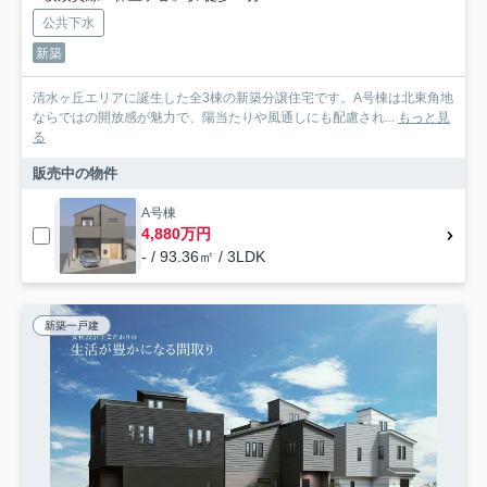
公共下水
新築
清水ヶ丘エリアに誕生した全3棟の新築分譲住宅です。A号棟は北東角地
ならではの開放感が魅力で、陽当たりや風通しにも配慮され...
もっと見
る
販売中の物件
A号棟
4,880万円
- / 93.36㎡ / 3LDK
新築一戸建