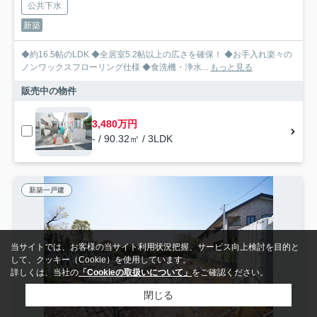
公共下水
新築
◆約16.5帖のLDK ◆全居室5.2帖以上の広さを確保！ ◆お手入れ楽々の
ノンワックスフローリング仕様 ◆食洗機・浄水...
もっと見る
販売中の物件
3,480万円
- / 90.32㎡ / 3LDK
新築一戸建
当サイトでは、お客様の当サイト利用状況把握、サービス向上検討を目的と
して、クッキー（Cookie）を使用しています。
詳しくは、当社の
「Cookieの取扱いについて」
をご確認ください。
閉じる