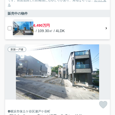
です。前面道路との距離感にもゆとりがあり、角地ならでは...
もっと見
る
販売中の物件
6,490万円
- / 109.30㎡ / 4LDK
新築一戸建
横浜市保土ケ谷区瀬戸ケ谷町