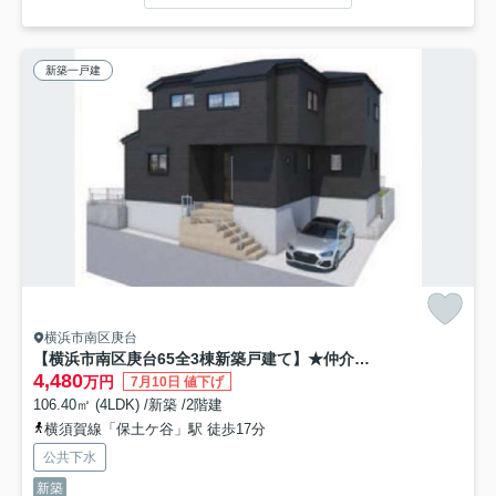
新築一戸建
横浜市南区庚台
【横浜市南区庚台65全3棟新築戸建て】★仲介手数料無料★（太田小学校・共進中学校）
4,480
万円
7月10日 値下げ
106.40㎡ (4LDK) /新築 /2階建
横須賀線「保土ケ谷」駅 徒歩17分
公共下水
新築