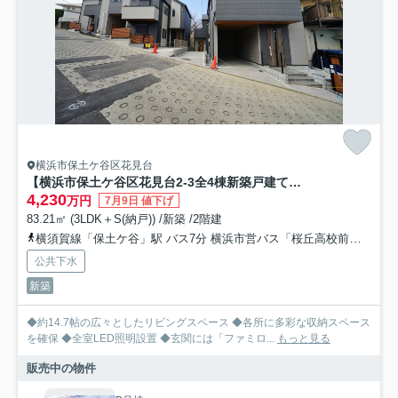
横浜市保土ケ谷区花見台
【横浜市保土ケ谷区花見台2-3全4棟新築戸建て】★仲介手数料無料★（桜台小学校・岩崎中学校）
4,230
万円
7月9日 値下げ
83.21㎡ (3LDK＋S(納戸)) /新築 /2階建
横須賀線「保土ケ谷」駅 バス7分 横浜市営バス「桜丘高校前（神奈川県）」 停歩4分
公共下水
新築
◆約14.7帖の広々としたリビングスペース ◆各所に多彩な収納スペース
を確保 ◆全室LED照明設置 ◆玄関には「ファミロ...
もっと見る
販売中の物件