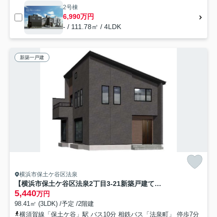
2号棟
6,990万円
- / 111.78㎡ / 4LDK
新築一戸建
横浜市保土ケ谷区法泉
【横浜市保土ケ谷区法泉2丁目3-21新築戸建て】★仲介手数料無料★（初音ヶ丘小学校・橘中学校）
5,440
万円
98.41㎡ (3LDK) /予定 /2階建
横須賀線「保土ケ谷」駅 バス10分 相鉄バス「法泉町」 停歩7分