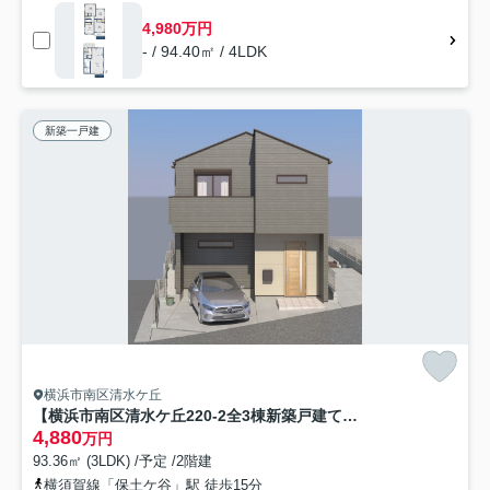
4,980万円
- / 94.40㎡ / 4LDK
新築一戸建
横浜市南区清水ケ丘
【横浜市南区清水ケ丘220-2全3棟新築戸建て】★仲介手数料無料★（太田小学校・蒔田中学校）
4,880
万円
93.36㎡ (3LDK) /予定 /2階建
横須賀線「保土ケ谷」駅 徒歩15分