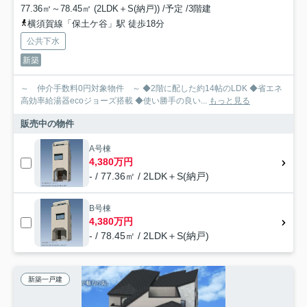
77.36㎡～78.45㎡ (2LDK＋S(納戸)) /予定 /3階建
横須賀線「保土ケ谷」駅 徒歩18分
公共下水
新築
～ 仲介手数料0円対象物件 ～ ◆2階に配した約14帖のLDK ◆省エネ
高効率給湯器ecoジョーズ搭載 ◆使い勝手の良い...
もっと見る
販売中の物件
A号棟
4,380万円
- / 77.36㎡ / 2LDK＋S(納戸)
B号棟
4,380万円
- / 78.45㎡ / 2LDK＋S(納戸)
新築一戸建