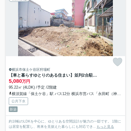
横浜市保土ケ谷区狩場町
【車と暮らすゆとりのある住まい】並列2台駐車可×16帖LDK｜狩場インター近くの快適動線｜★仲介手数料無料★
5,080
万円
95.22㎡ (4LDK) /予定 /2階建
横須賀線「保土ケ谷」駅 バス12分 横浜市営バス「永田町（神奈川県）」 停歩4分
公共下水
新築
約18帖のLDKを中心に、ゆとりある空間設計が魅力の一邸です。 1階に
は居室を配置し、将来を見据えた暮らしにも対応でき...
もっと見る