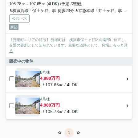
105.78㎡～107.65㎡ (4LDK) /予定 /2階建
横須賀線「保土ケ谷」駅 徒歩23分
京急本線「井土ヶ谷」駅 徒歩30分
公共下水
新築
【狩場町エリアの特徴】 狩場町は、横浜市保土ヶ谷区の南部に位置し、
交通の要所として知られています。主要な道路として、狩場...
もっと見
る
販売中の物件
B号棟
4,880万円
- / 107.65㎡ / 4LDK
A号棟
4,980万円
- / 105.78㎡ / 4LDK
1