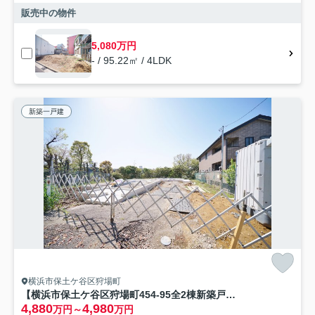
販売中の物件
5,080万円
- / 95.22㎡ / 4LDK
新築一戸建
横浜市保土ケ谷区狩場町
【横浜市保土ケ谷区狩場町454-95全2棟新築戸建て】★仲介手数料無料★（瀬戸ヶ谷小学校・岩崎中学校）
4,880
4,980
万円～
万円