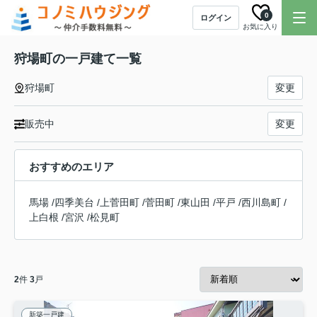
0
ログイン
お気に入り
狩場町の一戸建て一覧
狩場町
変更
販売中
変更
おすすめのエリア
馬場
/
四季美台
/
上菅田町
/
菅田町
/
東山田
/
平戸
/
西川島町
/
上白根
/
宮沢
/
松見町
2
件
3
戸
新築一戸建