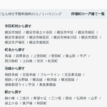
てなら仲介手数料無料のコノミハウジング
狩場町の一戸建て一覧
市区町村から探す
横浜市旭区
横浜市保土ケ谷区
横浜市中区
横浜市南区
横浜市瀬谷区
横浜市鶴見区
横浜市神奈川区
横浜市西区
横浜市戸塚区
横浜市都筑区
町名から探す
馬場
四季美台
上菅田町
菅田町
東山田
平戸
西川島町
上白根
宮沢
松見町
沿線から探す
相鉄本線
京急本線
ブルーライン
京浜東北線
相鉄いずみ野線
横浜線
根岸線
横須賀線
湘南新宿ライン宇須
東急東横線
駅から探す
鶴ケ峰
二俣川
希望ケ丘
三ツ境
西谷
弘明寺
山手
保土ケ谷
東戸塚
和田町