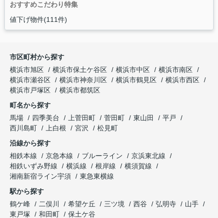
おすすめこだわり特集
値下げ物件(111件)
市区町村から探す
横浜市旭区
横浜市保土ケ谷区
横浜市中区
横浜市南区
横浜市瀬谷区
横浜市神奈川区
横浜市鶴見区
横浜市西区
横浜市戸塚区
横浜市都筑区
町名から探す
馬場
四季美台
上菅田町
菅田町
東山田
平戸
西川島町
上白根
宮沢
松見町
沿線から探す
相鉄本線
京急本線
ブルーライン
京浜東北線
相鉄いずみ野線
横浜線
根岸線
横須賀線
湘南新宿ライン宇須
東急東横線
駅から探す
鶴ケ峰
二俣川
希望ケ丘
三ツ境
西谷
弘明寺
山手
東戸塚
和田町
保土ケ谷