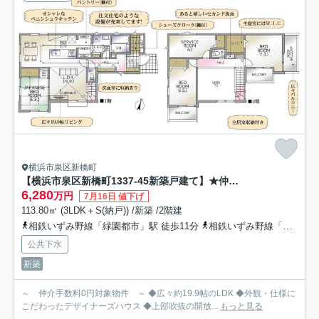
横浜市泉区新橋町
【横浜市泉区新橋町1337-45新築戸建て】★仲介手数料無料★（新橋小学校・岡津中学校）
6,280
万円
7月16日 値下げ
113.80㎡ (3LDK＋S(納戸)) /新築 /2階建
相鉄いずみ野線「緑園都市」駅 徒歩11分
相鉄いずみ野線「弥生台」駅 徒歩18分
公共下水
新築
～ 仲介手数料0円対象物件 ～ ◆広々約19.9帖のLDK ◆外観・仕様に
こだわったデザイナーズハウス ◆上部吹抜の開放...
もっと見る