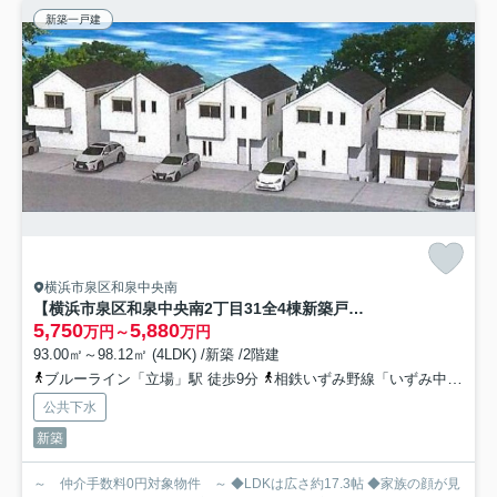
新築一戸建
横浜市泉区和泉中央南
【横浜市泉区和泉中央南2丁目31全4棟新築戸建て】★仲介手数料無料★（伊勢山中学校・中和田中学校）
5,750
5,880
万円～
万円
93.00㎡～98.12㎡ (4LDK) /新築 /2階建
ブルーライン「立場」駅 徒歩9分
相鉄いずみ野線「いずみ中央」駅 徒歩17分
公共下水
新築
～ 仲介手数料0円対象物件 ～ ◆LDKは広さ約17.3帖 ◆家族の顔が見