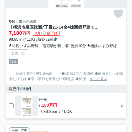
横浜市泉区緑園
【横浜市泉区緑園7丁目21-14全4棟新築戸建て】★仲介手数料無料★（緑園義務教育学校）
7,180
万円
8月7日 値下げ
98.95㎡ (4LDK) /新築 /2階建
相鉄いずみ野線「南万騎が原」駅 徒歩10分
相鉄いずみ野線「緑園都市」駅 徒歩16分
公共下水
新築
～ 仲介手数料0円対象物件 ～ ◆LDKは広さ約18帖 ◆南向きにつき陽
当たり良好 ◆寒い季節も快適なLD床暖房 ◆間接...
もっと見る
販売中の物件
3号棟
7,180万円
- / 98.95㎡ / 4LDK
新築一戸建