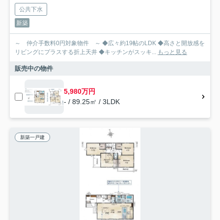
公共下水
新築
～ 仲介手数料0円対象物件 ～ ◆広々約19帖のLDK ◆高さと開放感を
リビングにプラスする折上天井 ◆キッチンがスッキ...
もっと見る
販売中の物件
5,980万円
- / 89.25㎡ / 3LDK
新築一戸建