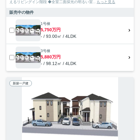
えるリビングイン階段 ◆全室二面採光の明るい室...
もっと見る
販売中の物件
1号棟
5,750万円
- / 93.00㎡ / 4LDK
3号棟
5,880万円
- / 98.12㎡ / 4LDK
新築一戸建