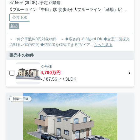
87.56㎡ (3LDK) /予定 /2階建
ブルーライン「中田」駅 徒歩8分
ブルーライン「踊場」駅 徒歩17分
公共下水
新築
～ 仲介手数料0円対象物件 ～ ◆広さ約18.3帖のLDK ◆全室二面採光
の明るい室内空間 ◆訪問者を確認できるTVドア...
もっと見る
販売中の物件
Ｃ号棟
4,790万円
- / 87.56㎡ / 3LDK
新築一戸建