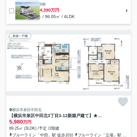
6期
4,390万円
- / 96.05㎡ / 4LDK
新築一戸建
横浜市泉区中田北
【横浜市泉区中田北3丁目3-12新築戸建て】★仲介手数料無料★（東中田中学校・中田中学校）
5,980
万円
89.25㎡ (3LDK) /予定 /2階建
ブルーライン「中田」駅 徒歩10分
ブルーライン「立場」駅 徒歩12分