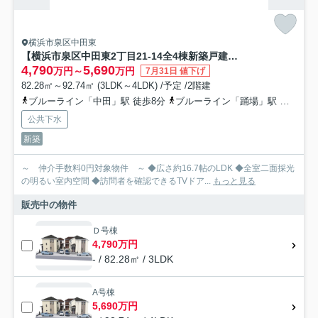
横浜市泉区中田東
【横浜市泉区中田東2丁目21-14全4棟新築戸建て】★仲介手数料無料★（東中田小学校・中田中学校）
4,790
5,690
万円～
万円
7月31日 値下げ
82.28㎡～92.74㎡ (3LDK～4LDK) /予定 /2階建
ブルーライン「中田」駅 徒歩8分
ブルーライン「踊場」駅 徒歩17分
公共下水
新築
～ 仲介手数料0円対象物件 ～ ◆広さ約16.7帖のLDK ◆全室二面採光
の明るい室内空間 ◆訪問者を確認できるTVドア...
もっと見る
販売中の物件
Ｄ号棟
4,790万円
- / 82.28㎡ / 3LDK
A号棟
5,690万円