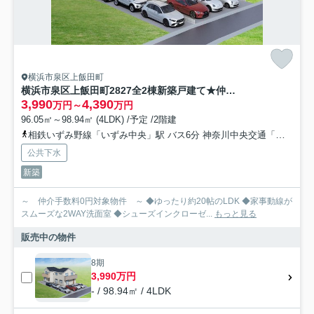
横浜市泉区上飯田町
横浜市泉区上飯田町2827全2棟新築戸建て★仲介手数料無料★（上飯田小学校・上飯田中学校）
3,990
4,390
万円～
万円
96.05㎡～98.94㎡ (4LDK) /予定 /2階建
相鉄いずみ野線「いずみ中央」駅 バス6分 神奈川中央交通「上飯田中学校入口」 停歩6分
公共下水
新築
～ 仲介手数料0円対象物件 ～ ◆ゆったり約20帖のLDK ◆家事動線が
スムーズな2WAY洗面室 ◆シューズインクローゼ...
もっと見る
販売中の物件
8期
3,990万円
- / 98.94㎡ / 4LDK