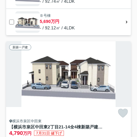
- / 92.74㎡ / 4LDK
Ｂ号棟
5,690万円
- / 92.12㎡ / 4LDK
新築一戸建
横浜市泉区中田東
【横浜市泉区中田東2丁目21-14全4棟新築戸建て】★仲介手数料無料★（東中田中学校・中田中学校）
4,790
万円
7月31日 値下げ