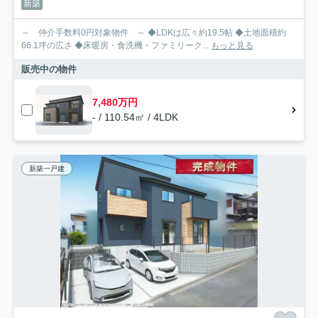
新築
～ 仲介手数料0円対象物件 ～ ◆LDKは広々約19.5帖 ◆土地面積約
66.1坪の広さ ◆床暖房・食洗機・ファミリーク...
もっと見る
販売中の物件
7,480万円
- / 110.54㎡ / 4LDK
新築一戸建