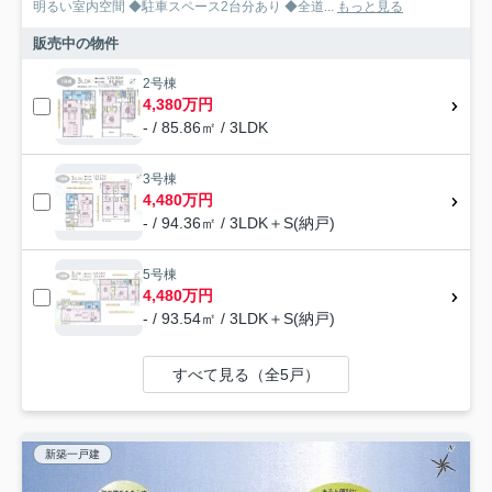
明るい室内空間 ◆駐車スペース2台分あり ◆全道...
もっと見る
販売中の物件
2号棟
4,380万円
- / 85.86㎡ / 3LDK
3号棟
4,480万円
- / 94.36㎡ / 3LDK＋S(納戸)
5号棟
4,480万円
- / 93.54㎡ / 3LDK＋S(納戸)
すべて見る（全5戸）
新築一戸建