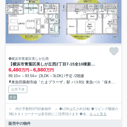
横浜市青葉区美しが丘西
【横浜市青葉区美しが丘西2丁目7-15全10棟新築戸建て】★仲介手数料無料★（美しが丘西小学校・美しが丘中学校）
6,480
6,880
万円～
万円
89.10㎡～93.54㎡ (3LDK～3LDK) /予定 /2階建
東急田園都市線「たまプラーザ」駅 バス8分 東急バス「保木薬師前」 停歩2分
公共下水
新築
～ 仲介手数料0円対象物件 ～ ◆LDKは広さ約16帖 ◆リビング隣接の
3帖タタミコーナーは多目的にご活用頂けます ◆全...
もっと見る
販売中の物件