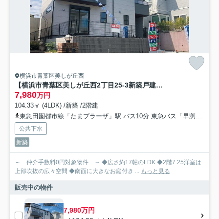
横浜市青葉区美しが丘西
【横浜市青葉区美しが丘西2丁目25-3新築戸建て】★仲介手数料無料★（美しが丘西小学校・美しが丘中学校）
7,980
万円
104.33㎡ (4LDK) /新築 /2階建
東急田園都市線「たまプラーザ」駅 バス10分 東急バス「早渕台公園」 停歩2分
公共下水
新築
～ 仲介手数料0円対象物件 ～ ◆広さ約17帖のLDK ◆2階7.25洋室は
上部吹抜の広々空間 ◆南面に大きなお庭付き ...
もっと見る
販売中の物件
7,980万円