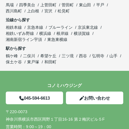
馬場
四季美台
上菅田町
菅田町
東山田
平戸
西川島町
上白根
宮沢
松見町
沿線から探す
相鉄本線
京急本線
ブルーライン
京浜東北線
相鉄いずみ野線
横浜線
根岸線
横須賀線
湘南新宿ライン宇須
東急東横線
駅から探す
鶴ケ峰
二俣川
希望ケ丘
三ツ境
西谷
弘明寺
山手
保土ケ谷
東戸塚
和田町
コノミハウジング
045-594-6613
お問い合わせ
〒220-0073
神奈川県横浜市西区岡野１丁目16-16 第２梅沢ビル５F
営業時間：
9:00～19：00