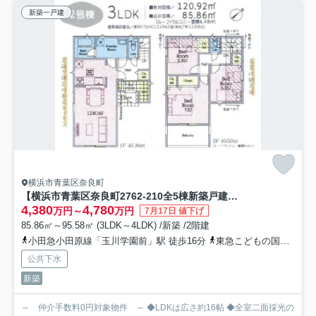
新築一戸建
横浜市青葉区奈良町
【横浜市青葉区奈良町2762-210全5棟新築戸建て】★仲介手数料無料★（奈良小学校・奈良中学校）
4,380
4,780
万円～
万円
7月17日 値下げ
85.86㎡～95.58㎡ (3LDK～4LDK) /新築 /2階建
小田急小田原線「玉川学園前」駅 徒歩16分
東急こどもの国線「こどもの国」駅 徒歩24分
公共下水
新築
～ 仲介手数料0円対象物件 ～ ◆LDKは広さ約16帖 ◆全室二面採光の