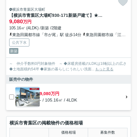
横浜市青葉区大場町
【横浜市青葉区大場町930-171新築戸建て】★仲介手数料無料★（市が尾小学校・もえぎ野中学校）
9,080
万円
105.16㎡ (4LDK) /新築 /2階建
東急田園都市線「市が尾」駅 徒歩14分
東急田園都市線「江田」駅 徒歩21分
公共下水
新築
～ 仲介手数料0円対象物件 ～ ◆床暖房搭載のLDKは18帖以上の広さ
◆土地面積約54坪 ◆家族の暮らしにうれしい洗面...
もっと見る
販売中の物件
9,080万円
- / 105.16㎡ / 4LDK
横浜市青葉区の掲載物件の価格相場
価格相場
募集件数