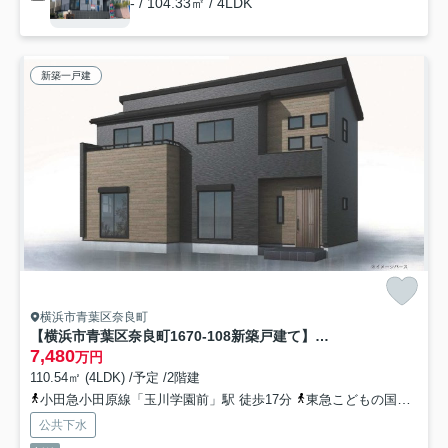
- / 104.33㎡ / 4LDK
新築一戸建
横浜市青葉区奈良町
【横浜市青葉区奈良町1670-108新築戸建て】★仲介手数料無料★（奈良小学校・奈良中学校）
7,480
万円
110.54㎡ (4LDK) /予定 /2階建
小田急小田原線「玉川学園前」駅 徒歩17分
東急こどもの国線「こどもの国」駅 徒歩19分
公共下水