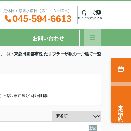
：00 定休日：毎週水曜日（第１・３火曜日）
0
045-594-6613
ログイン
お気に入り
お問い合わせ
東急田園都市線 たまプラーザ駅の一戸建て一覧
て一覧
ケ谷駅
/
東戸塚駅
/
和田町駅
来店予約
新築