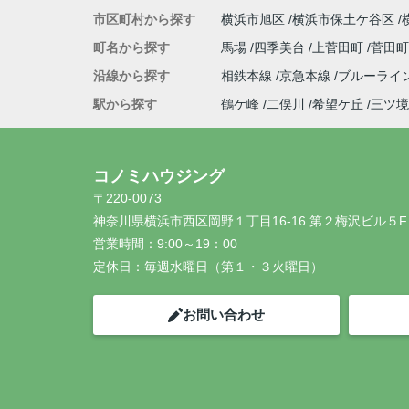
市区町村から探す
横浜市旭区
横浜市保土ケ谷区
町名から探す
馬場
四季美台
上菅田町
菅田
沿線から探す
相鉄本線
京急本線
ブルーライ
駅から探す
鶴ケ峰
二俣川
希望ケ丘
三ツ境
コノミハウジング
〒220-0073
神奈川県横浜市西区岡野１丁目16-16 第２梅沢ビル５F
営業時間：
9:00～19：00
定休日：
毎週水曜日（第１・３火曜日）
お問い合わせ