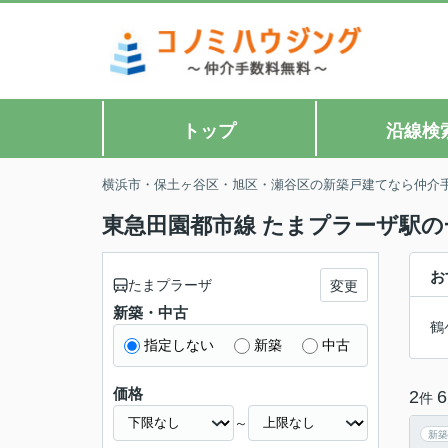
トップ
沿線検
横浜市・保土ヶ谷区・旭区・瀬谷区の新築戸建てなら仲介
東急田園都市線 たまプラーザ駅の
お
たまプラーザ
変更
新築・中古
鶴
指定しない
新築
中古
価格
2
6
件
～
新築