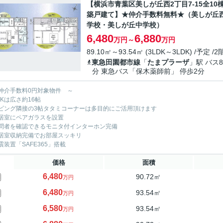
【横浜市青葉区美しが丘西2丁目7-15全10
築戸建て】★仲介手数料無料★（美しが丘
学校・美しが丘中学校）
6,480
6,880
万円～
万円
89.10㎡～93.54㎡ (3LDK～3LDK) /予定 /
東急田園都市線
「
たまプラーザ
」駅 バス8
分 東急バス「保木薬師前」 停歩2分
仲介手数料0円対象物件 ～
DKは広さ約16帖
ビング隣接の3帖タタミコーナーは多目的にご活用頂けます
居室にペアガラスを設置
問者を確認できるモニタ付インターホン完備
居室収納完備でお部屋スッキリ
震装置「SAFE365」搭載
価格
面積
6,480
90.72㎡
万円
6,480
93.54㎡
万円
6,580
93.54㎡
万円