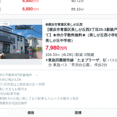
6,880
90.72㎡
万円
6,880
89.10㎡
万円
一戸建
横浜市青葉区
美しが丘西
【横浜市青葉区美しが丘西2丁目25-3新築
て】★仲介手数料無料★（美しが丘西小学
美しが丘中学校）
7,980
万円
104.33㎡ (4LDK) /新築 /2階建
東急田園都市線
「
たまプラーザ
」駅 バス1
分 東急バス「早渕台公園」 停歩2分
仲介手数料0円対象物件 ～
さ約17帖のLDK
階7.25洋室は上部吹抜の広々空間
面に大きなお庭付き
列2台駐車可能
東側6.5ｍ公道に面しており駐車もスムーズ＆陽当り良好
期優良住宅認定物件
価格
面積