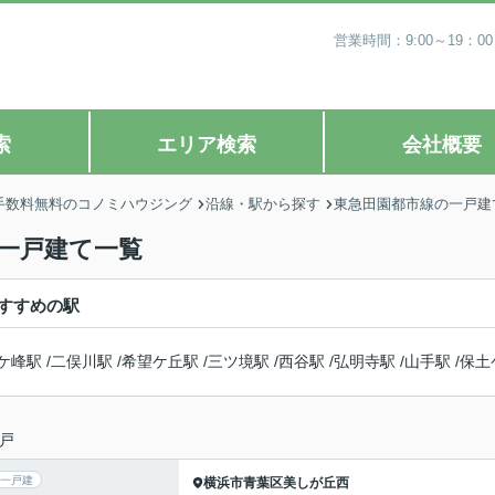
営業時間：9:00～19
索
エリア検索
会社概要
手数料無料のコノミハウジング
沿線・駅から探す
東急田園都市線の一戸建
一戸建て一覧
すすめの駅
ケ峰駅
/
二俣川駅
/
希望ケ丘駅
/
三ツ境駅
/
西谷駅
/
弘明寺駅
/
山手駅
/
保土
戸
一戸建
横浜市青葉区
美しが丘西