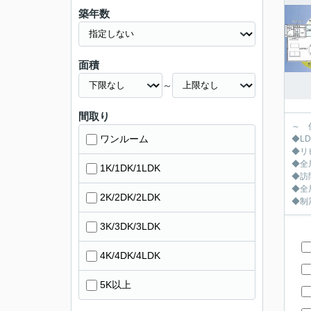
築年数
面積
～
間取り
～ 
ワンルーム
◆L
◆リ
◆全
1K/1DK/1LDK
◆訪
◆全
2K/2DK/2LDK
◆制
3K/3DK/3LDK
4K/4DK/4LDK
5K以上