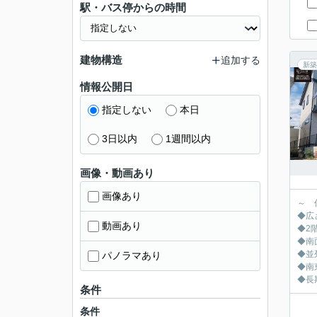
駅・バス停からの時間
建物構造
追加する
新築
情報公開日
指定しない
本日
3日以内
1週間以内
画像・動画あり
画像あり
～ 
◆広
動画あり
◆2
◆南
◆並
パノラマあり
◆南
◆長
条件
条件