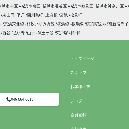
横浜市中区
横浜市南区
横浜市瀬谷区
横浜市鶴見区
横浜市神奈川区
町
東山田
平戸
西川島町
上白根
宮沢
松見町
ン
京浜東北線
相鉄いずみ野線
横浜線
根岸線
横須賀線
湘南新宿ラ
西谷
弘明寺
山手
保土ケ谷
東戸塚
和田町
トップページ
スタッフ
お客様の声
045-594-6613
ブログ
会員登録