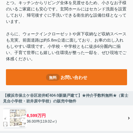
とつ。キッチンからリビング全体を見渡せるため、小さなお子様
のいるご家庭にも安心です。玄関ホールにはセカンド洗面を設置
しており、帰宅後すぐに手洗いできる衛生的な設備仕様となって
います。
さらに、ウォークインクローゼットや床下収納など収納スペース
も充実。前面道路は約5.8m公道に面しており、お車の出し入れ
もしやすい環境です。小学校・中学校ともに徒歩6分圏内に揃
い、子育て世帯にも嬉しい住環境が整った一邸を、ぜひ現地でご
体感ください。
お問い合わせ
無料
【横浜市保土ケ谷区岩井町404-9新築戸建て】★仲介手数料無料★（富士
見台小学校・岩井原中学校）の販売中物件
6,599万円
36.00坪(119.02㎡)