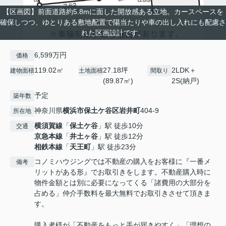
【区画図】前面道路約5.8mに面した開放感ある立地。カースペースを
確保しつつ、ゆとりある敷地配置で陽当たりや車の出し入れにも配慮さ
れた区画設計です。
6,599万円
価格
119.02㎡
27.18坪
2LDK＋
建物面積
土地面積
間取り
(89.87㎡)
2S(納戸)
予定
築年数
神奈川県
横浜市保土ケ谷区
岩井町
404-9
所在地
横須賀線
「
保土ケ谷
」駅 徒歩10分
交通
京急本線
「
井土ヶ谷
」駅 徒歩12分
相鉄本線
「
天王町
」駅 徒歩23分
コノミハウジングでは不動産の購入をお客様に『一番メ
備考
リットがある形』でお取引きをします。不動産購入時に
物件金額とは別に必要になってくる「諸費用の大部分を
占める」仲介手数料を最大無料でお取引きさせて頂きま
す。
購入者様が「不動産をもっと手が届きやすく」「理想の