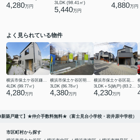
3LDK (98.41㎡)
4,880
4,280
万円
万円
5,440
万円
よく見られている物件
横浜市保土ケ谷区鎌谷町
横浜市保土ケ谷区明神台
横浜市保土ケ谷区花見台
4LDK (99.77㎡)
3LDK (86.78㎡)
3LDK＋S(納戸) (83.21㎡)
3
4,280
4,380
4,230
万円
万円
万円
-9新築戸建て】★仲介手数料無料★（富士見台小学校・岩井原中学校）
市区町村から探す