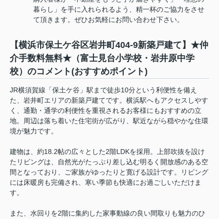
暮らし」を手に入れられるよう、精一杯のご協力をさせ
て頂きます。ぜひお気軽にお問い合わせ下さい。
【横浜市保土ケ谷区岩井町404-9新築戸建て】★仲
介手数料無料★（富士見台小学校・岩井原中学
校）のコメント(おすすめポイント)
JR横須賀線「保土ケ谷」駅まで徒歩10分という利便性を備え
た、岩井町エリアの新築戸建てです。横浜駅へもアクセスしやす
く、通勤・通学の利便性を重視されるお客様にもおすすめの立
地。周辺は落ち着いた住宅街が広がり、駅近ながら穏やかな住環
境が魅力です。
建物は、約18.2帖の広々とした2階LDKを採用。上部吹抜を設け
たリビングは、自然光がたっぷり差し込む明るく開放感のある空
間となっており、ご家族がゆったりと寛げる設計です。リビング
には床暖房も完備され、寒い季節も快適にお過ごしいただけま
す。
また、水回りを2階に集約した家事動線の良い間取りも魅力のひ