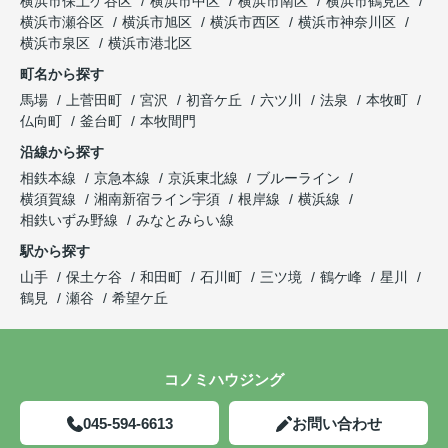
横浜市保土ケ谷区
横浜市中区
横浜市南区
横浜市鶴見区
横浜市瀬谷区
横浜市旭区
横浜市西区
横浜市神奈川区
横浜市泉区
横浜市港北区
町名から探す
馬場
上菅田町
宮沢
初音ケ丘
六ツ川
法泉
本牧町
仏向町
釜台町
本牧間門
沿線から探す
相鉄本線
京急本線
京浜東北線
ブルーライン
横須賀線
湘南新宿ライン宇須
根岸線
横浜線
相鉄いずみ野線
みなとみらい線
駅から探す
山手
保土ケ谷
和田町
石川町
三ツ境
鶴ケ峰
星川
鶴見
瀬谷
希望ケ丘
コノミハウジング
045-594-6613
お問い合わせ