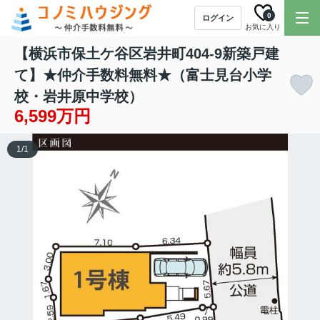
0
ログイン
お気に入り
【横浜市保土ケ谷区岩井町404-9新築戸建
て】★仲介手数料無料★（富士見台小学
校・岩井原中学校）
6,599万円
1
/
1