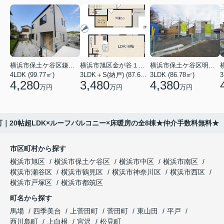
横浜市保土ケ谷区鎌谷町
横浜市旭区金が谷１丁目
横浜市保土ケ谷区明神台
4LDK (99.77㎡)
3LDK＋S(納戸) (87.61㎡)
3LDK (86.78㎡)
4,280
3,480
4,380
万円
万円
万円
町｜20帖超LDK×ルーフバルコニー×床暖房の全8棟★仲介手数料無料★
市区町村から探す
横浜市旭区
横浜市保土ケ谷区
横浜市中区
横浜市南区
横浜市瀬谷区
横浜市鶴見区
横浜市神奈川区
横浜市西区
横浜市戸塚区
横浜市都筑区
町名から探す
馬場
四季美台
上菅田町
菅田町
東山田
平戸
西川島町
上白根
宮沢
松見町