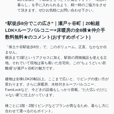
暮らし」を手に入れられるよう、精一杯のご協力をさせ
て頂きます。ぜひお気軽にお問い合わせ下さい。
“駅徒歩8分でこの広さ”｜瀬戸ヶ谷町｜20帖超
LDK×ルーフバルコニー×床暖房の全8棟★仲介手
数料無料★のコメント(おすすめポイント)
「保土ケ谷駅徒歩8分」で、このボリューム。正直、なかなか出
ません。
横浜まで1駅というアクセスに加え、駅前の買物施設も使える立
地。それでいて現地は落ち着いた住宅街。この“ちょうどいい距
離感”が瀬戸ヶ谷町の魅力です。
建物は全棟LDK20帖以上。ここまで広いと、リビングの使い方が
変わります。さらに床暖房、水栓付きルーフバルコニー、
FamiLockなど、今どきの設備もしっかり搭載。“ただ広いだけじ
ゃない家”に仕上がっています。
棟ごとに1階・2階リビングなどプランが異なるため、暮らし方に
合わせて選べるのもポイント。