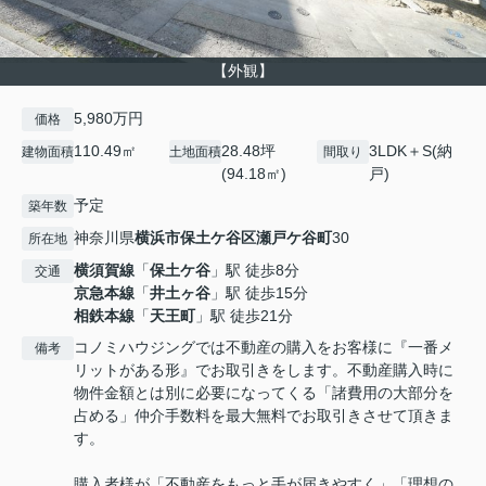
【外観】
5,980万円
価格
110.49㎡
28.48坪
3LDK＋S(納
建物面積
土地面積
間取り
(94.18㎡)
戸)
予定
築年数
神奈川県
横浜市保土ケ谷区
瀬戸ケ谷町
30
所在地
横須賀線
「
保土ケ谷
」駅 徒歩8分
交通
京急本線
「
井土ヶ谷
」駅 徒歩15分
相鉄本線
「
天王町
」駅 徒歩21分
コノミハウジングでは不動産の購入をお客様に『一番メ
備考
リットがある形』でお取引きをします。不動産購入時に
物件金額とは別に必要になってくる「諸費用の大部分を
占める」仲介手数料を最大無料でお取引きさせて頂きま
す。
購入者様が「不動産をもっと手が届きやすく」「理想の