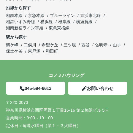
沿線から探す
相鉄本線
京急本線
ブルーライン
京浜東北線
相鉄いずみ野線
横浜線
根岸線
横須賀線
湘南新宿ライン宇須
東急東横線
駅から探す
鶴ケ峰
二俣川
希望ケ丘
三ツ境
西谷
弘明寺
山手
保土ケ谷
東戸塚
和田町
コノミハウジング
045-594-6613
お問い合わせ
〒220-0073
神奈川県横浜市西区岡野１丁目16-16 第２梅沢ビル５F
営業時間：
9:00～19：00
定休日：
毎週水曜日（第１・３火曜日）