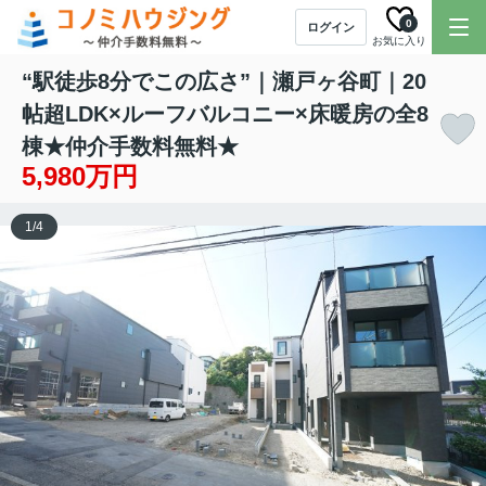
0
ログイン
お気に入り
“駅徒歩8分でこの広さ”｜瀬戸ヶ谷町｜20
帖超LDK×ルーフバルコニー×床暖房の全8
棟★仲介手数料無料★
5,980万円
1
/
4