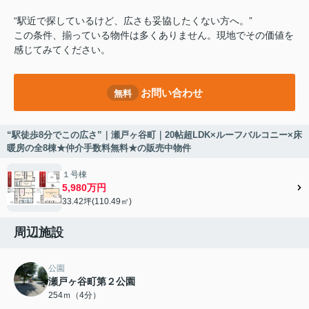
“駅近で探しているけど、広さも妥協したくない方へ。”
この条件、揃っている物件は多くありません。現地でその価値を
感じてみてください。
お問い合わせ
無料
“駅徒歩8分でこの広さ”｜瀬戸ヶ谷町｜20帖超LDK×ルーフバルコニー×床
暖房の全8棟★仲介手数料無料★の販売中物件
１号棟
5,980万円
33.42坪(110.49㎡)
周辺施設
公園
瀬戸ヶ谷町第２公園
254ｍ（4分）