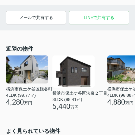
メールで共有する
LINEで共有する
近隣の物件
横浜市保土ケ
横浜市保土ケ谷区鎌谷町
横浜市保土ケ谷区法泉２丁目
4LDK (96.88㎡
4LDK (99.77㎡)
3LDK (98.41㎡)
4,880
4,280
万円
万円
5,440
万円
よく見られている物件