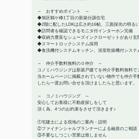
～ おすすめポイント ～
◆旭区鶴ケ峰1丁目の新築分譲住宅
◆2階に配したLDKは広さ約16帖、三面採光の明る
◆訪問者を確認できるモニタ付インターホン完備
◆収納力豊富なシューズインクローゼットがあり玄
◆スマートロックシステム採用
◆食洗機付システムキッチン、浴室乾燥機付システ
～ 仲介手数料無料の０仲介 ～
コノミハウジングは新築戸建てを仲介手数料無料で
当ホームページに掲載されていない物件でも仲介手
したら一度お問い合せを頂けましたらと思います。
～ コノミハウジング ～
安心してお客様に不動産探しをして
頂く為、4つのお約束をさせて頂きます♪
①宅建士による現地のご案内・説明
②ファイナンシャルプランナーによる融資のご相談
③不要なしつこい営業は致しません