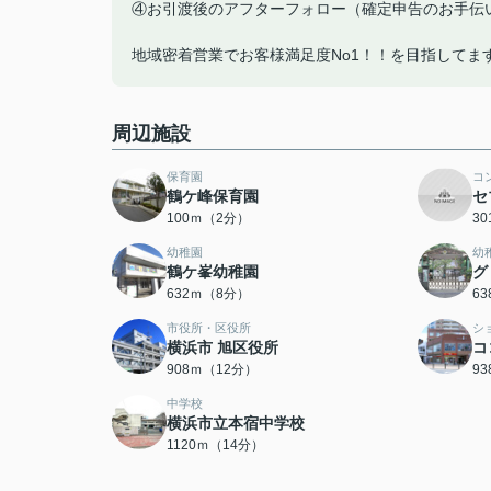
④お引渡後のアフターフォロー（確定申告のお手伝
地域密着営業でお客様満足度No1！！を目指してま
周辺施設
保育園
コ
鶴ケ峰保育園
セ
100ｍ（2分）
3
幼稚園
幼
鶴ケ峯幼稚園
グ
632ｍ（8分）
6
市役所・区役所
シ
横浜市 旭区役所
コ
908ｍ（12分）
9
中学校
横浜市立本宿中学校
1120ｍ（14分）