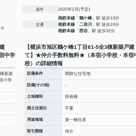
2025年2月(予定)
築年
相鉄本線
「
鶴ケ峰
」駅 徒歩13分
相鉄本線
「
二俣川
」駅 徒歩24分
交通
-5
相鉄本線
「
西谷
」駅 徒歩32分
戸建
【横浜市旭区鶴ケ峰1丁目61-5全3棟新築戸建
宿中学
て】★仲介手数料無料★（本宿小学校・本宿
校）の詳細情報
3棟新築
設備条件
閑静な住宅地
宿小学
設備(その他)
-
土地権利
所有権
国土法届出
不要
用途地域
第一種住居
取引態様
仲介