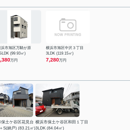
横浜市旭区万騎が原
横浜市旭区中沢３丁目
SLDK (99.93㎡)
3LDK (119.15㎡)
,380
7,280
万円
万円
市保土ケ谷区花見台
横浜市保土ケ谷区和田１丁目
＋S(納戸) (83.21㎡)
3LDK (84.04㎡)