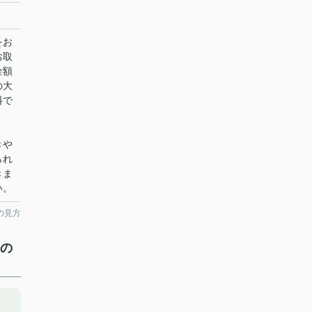
をお
お取
金額
の大
料で
きや
られ
きま
い。
の見方
）の