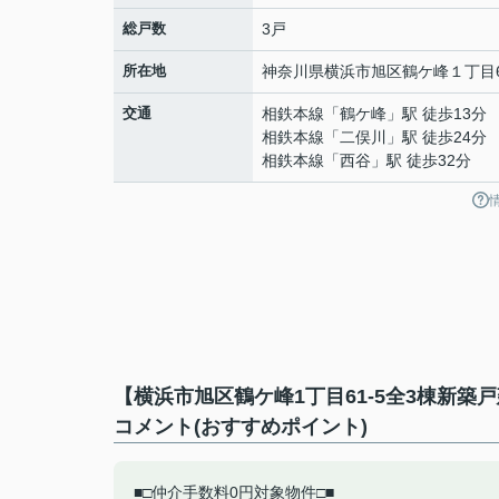
総戸数
3戸
所在地
神奈川県
横浜市旭区
鶴ケ峰
１丁目6
交通
相鉄本線
「
鶴ケ峰
」駅 徒歩13分
相鉄本線
「
二俣川
」駅 徒歩24分
相鉄本線
「
西谷
」駅 徒歩32分
【横浜市旭区鶴ケ峰1丁目61-5全3棟新
コメント(おすすめポイント)
■□仲介手数料0円対象物件□■