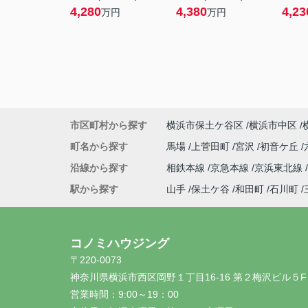
4,280
4,380
4,23
万円
万円
市区町村から探す
横浜市保土ケ谷区
横浜市中区
町名から探す
馬場
上菅田町
宮沢
初音ケ丘
沿線から探す
相鉄本線
京急本線
京浜東北線
駅から探す
山手
保土ケ谷
和田町
石川町
コノミハウジング
〒220-0073
神奈川県横浜市西区岡野１丁目16-16 第２梅沢ビル５F
営業時間：
9:00～19：00