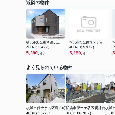
近隣の物件
横浜市旭区東希望が丘
横浜市旭区白根２丁目
2LDK (96.46㎡)
4LDK (105.99㎡)
2
5,380
5,280
5
万円
万円
よく見られている物件
横浜市保土ケ谷区鎌谷町
横浜市保土ケ谷区明神台
横浜
4LDK (99.77㎡)
3LDK (86.78㎡)
3LDK