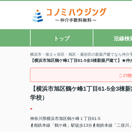
トップ
沿線検
横浜市・保土ヶ谷区・旭区・瀬谷区の新築戸建てなら仲介
【横浜市旭区鶴ケ峰1丁目61-5全3棟新築戸建て】★
この物
【横浜市旭区鶴ケ峰1丁目61-5全3
学校）
-
神奈川県
横浜市旭区
鶴ケ峰
１丁目61-5
相鉄本線「鶴ケ峰」駅徒歩13分
相鉄本線「二俣川」