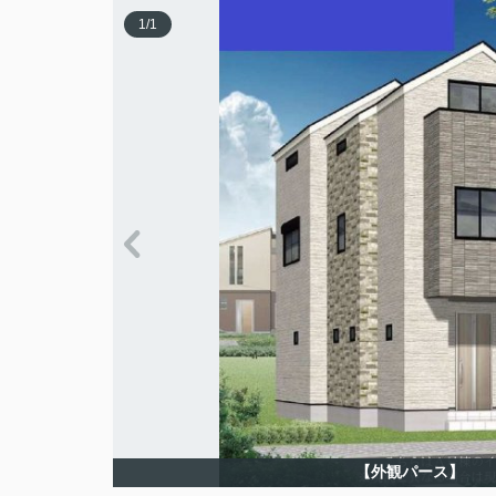
1
/
1
【外観パース】