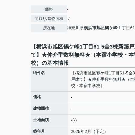
-
価格
-/-
間取り/建物面積
神奈川県
横浜市旭区
鶴ケ峰
１丁目61
所在地
【横浜市旭区鶴ケ峰1丁目61-5全3棟新築
て】★仲介手数料無料★（本宿小学校・本
校）の基本情報
物件名
【横浜市旭区鶴ケ峰1丁目61-5全
戸建て】★仲介手数料無料★（本
校・本宿中学校）
価格
-
建物面積
-
土地面積
-(-)
築年月
2025年2月（予定）