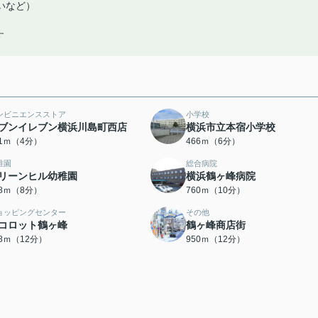
いなど）
す
ンビニエンスストア
小学校
ブンイレブン横浜川島町西店
横浜市立本宿小学校
01ｍ（4分）
466ｍ（6分）
稚園
総合病院
リーンヒル幼稚園
横浜鶴ヶ峰病院
38ｍ（8分）
760ｍ（10分）
ョッピングセンター
その他
コロット鶴ヶ峰
鶴ヶ峰商店街
38ｍ（12分）
950ｍ（12分）