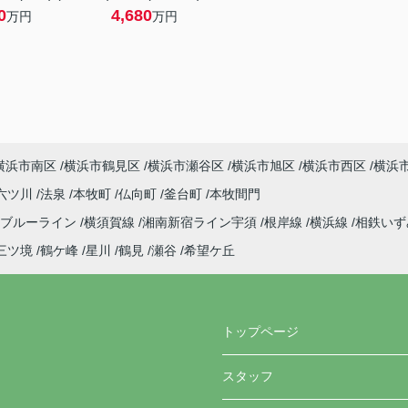
0
4,680
万円
万円
横浜市南区
横浜市鶴見区
横浜市瀬谷区
横浜市旭区
横浜市西区
横浜
六ツ川
法泉
本牧町
仏向町
釜台町
本牧間門
ブルーライン
横須賀線
湘南新宿ライン宇須
根岸線
横浜線
相鉄い
三ツ境
鶴ケ峰
星川
鶴見
瀬谷
希望ケ丘
トップページ
スタッフ