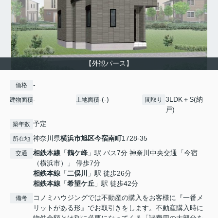
【外観パース】
-
価格
-
-(-)
3LDK＋S(納
建物面積
土地面積
間取り
戸)
予定
築年数
神奈川県
横浜市旭区
今宿南町
1728-35
所在地
相鉄本線
「
鶴ケ峰
」駅 バス7分 神奈川中央交通「今宿
交通
（横浜市）」 停歩7分
相鉄本線
「
二俣川
」駅 徒歩26分
相鉄本線
「
希望ケ丘
」駅 徒歩42分
コノミハウジングでは不動産の購入をお客様に『一番メ
備考
リットがある形』でお取引きをします。不動産購入時に