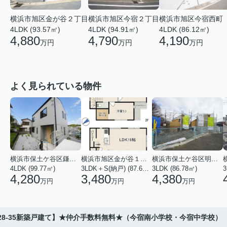
横浜市旭区金が谷２丁目
横浜市旭区今宿２丁目
横浜市旭区今宿西町
4LDK (93.57㎡)
4LDK (94.91㎡)
4LDK (86.12㎡)
4,880
4,790
4,190
万円
万円
万円
よく見られている物件
横浜市保土ケ谷区鎌谷町
横浜市旭区金が谷１丁目
横浜市保土ケ谷区明神台
4LDK (99.77㎡)
3LDK＋S(納戸) (87.61㎡)
3LDK (86.78㎡)
4,280
3,480
4,380
万円
万円
万円
28-35新築戸建て】★仲介手数料無料★（今宿南小学校・今宿中学校）