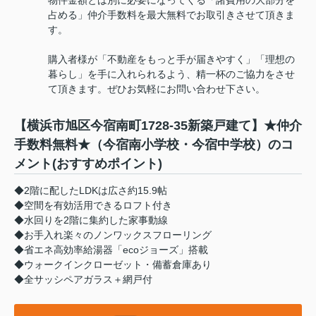
物件金額とは別に必要になってくる「諸費用の大部分を
占める」仲介手数料を最大無料でお取引きさせて頂きま
す。
購入者様が「不動産をもっと手が届きやすく」「理想の
暮らし」を手に入れられるよう、精一杯のご協力をさせ
て頂きます。ぜひお気軽にお問い合わせ下さい。
【横浜市旭区今宿南町1728-35新築戸建て】★仲介
手数料無料★（今宿南小学校・今宿中学校）のコ
メント(おすすめポイント)
◆2階に配したLDKは広さ約15.9帖
◆空間を有効活用できるロフト付き
◆水回りを2階に集約した家事動線
◆お手入れ楽々のノンワックスフローリング
◆省エネ高効率給湯器「ecoジョーズ」搭載
◆ウォークインクローゼット・備蓄倉庫あり
◆全サッシペアガラス＋網戸付