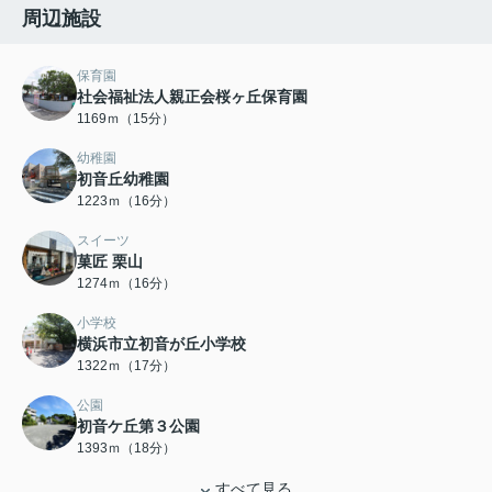
周辺施設
保育園
社会福祉法人親正会桜ヶ丘保育園
1169ｍ（15分）
幼稚園
初音丘幼稚園
1223ｍ（16分）
スイーツ
菓匠 栗山
1274ｍ（16分）
小学校
横浜市立初音が丘小学校
1322ｍ（17分）
公園
初音ケ丘第３公園
1393ｍ（18分）
すべて見る