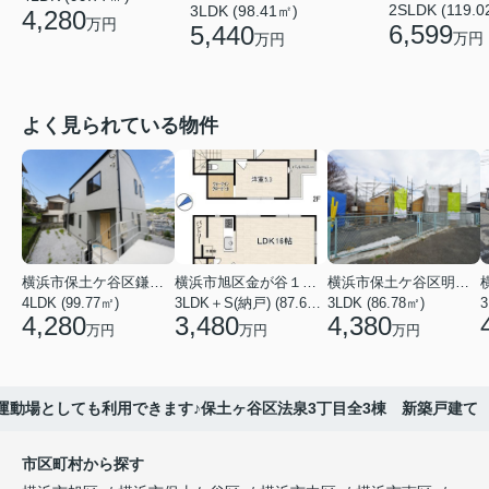
2SLDK (119.0
3LDK (98.41㎡)
4,280
万円
6,599
5,440
万円
万円
よく見られている物件
横浜市保土ケ谷区鎌谷町
横浜市旭区金が谷１丁目
横浜市保土ケ谷区明神台
4LDK (99.77㎡)
3LDK＋S(納戸) (87.61㎡)
3LDK (86.78㎡)
4,280
3,480
4,380
万円
万円
万円
運動場としても利用できます♪保土ヶ谷区法泉3丁目全3棟 新築戸建て
市区町村から探す