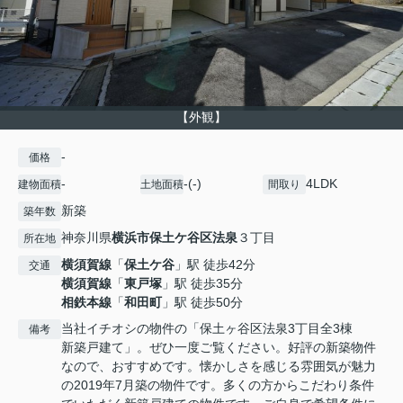
【外観】
-
価格
-
-(-)
4LDK
建物面積
土地面積
間取り
新築
築年数
神奈川県
横浜市保土ケ谷区
法泉
３丁目
所在地
横須賀線
「
保土ケ谷
」駅 徒歩42分
交通
横須賀線
「
東戸塚
」駅 徒歩35分
相鉄本線
「
和田町
」駅 徒歩50分
当社イチオシの物件の「保土ヶ谷区法泉3丁目全3棟
備考
新築戸建て」。ぜひ一度ご覧ください。好評の新築物件
なので、おすすめです。懐かしさを感じる雰囲気が魅力
の2019年7月築の物件です。多くの方からこだわり条件