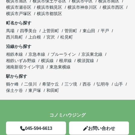
横浜市旭区
横浜市保土ケ谷区
横浜市中区
横浜市南区
横浜市瀬谷区
横浜市鶴見区
横浜市神奈川区
横浜市西区
横浜市戸塚区
横浜市都筑区
町名から探す
馬場
四季美台
上菅田町
菅田町
東山田
平戸
西川島町
上白根
宮沢
松見町
沿線から探す
相鉄本線
京急本線
ブルーライン
京浜東北線
相鉄いずみ野線
横浜線
根岸線
横須賀線
湘南新宿ライン宇須
東急東横線
駅から探す
鶴ケ峰
二俣川
希望ケ丘
三ツ境
西谷
弘明寺
山手
保土ケ谷
東戸塚
和田町
コノミハウジング
045-594-6613
お問い合わせ