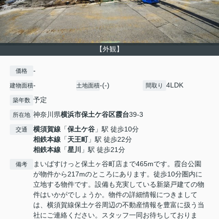
【外観】
-
価格
-
-(-)
4LDK
建物面積
土地面積
間取り
予定
築年数
神奈川県
横浜市保土ケ谷区
霞台
39-3
所在地
横須賀線
「
保土ケ谷
」駅 徒歩10分
交通
相鉄本線
「
天王町
」駅 徒歩22分
相鉄本線
「
星川
」駅 徒歩21分
まいばすけっと保土ヶ谷町店まで465mです。霞台公園
備考
が物件から217mのところにあります。徒歩10分圏内に
立地する物件です。設備も充実している新築戸建ての物
件はいかがでしょうか。物件の詳細情報につきまして
は、横須賀線保土ケ谷周辺の不動産情報を豊富に扱う当
社にご連絡ください。スタッフ一同お待ちしておりま