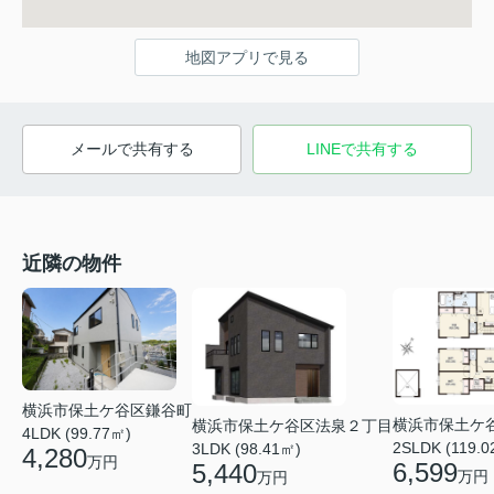
地図アプリで見る
メールで共有する
LINEで共有する
近隣の物件
横浜市保土ケ谷区鎌谷町
横浜市保土ケ
横浜市保土ケ谷区法泉２丁目
4LDK (99.77㎡)
2SLDK (119.0
3LDK (98.41㎡)
4,280
万円
6,599
5,440
万円
万円