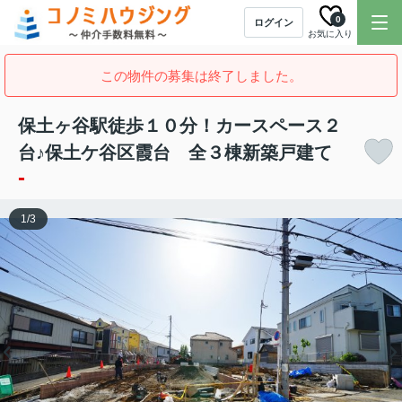
0
ログイン
お気に入り
この物件の募集は終了しました。
保土ヶ谷駅徒歩１０分！カースペース２
台♪保土ケ谷区霞台 全３棟新築戸建て
-
1
/
3