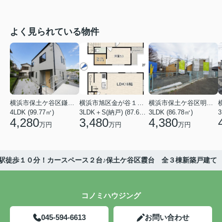
よく見られている物件
横浜市保土ケ谷区鎌谷町
横浜市旭区金が谷１丁目
横浜市保土ケ谷区明神台
4LDK (99.77㎡)
3LDK＋S(納戸) (87.61㎡)
3LDK (86.78㎡)
4,280
3,480
4,380
万円
万円
万円
駅徒歩１０分！カースペース２台♪保土ケ谷区霞台 全３棟新築戸建て
コノミハウジング
045-594-6613
お問い合わせ