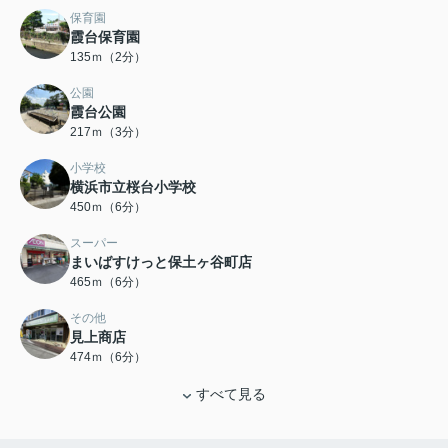
保育園
霞台保育園
135ｍ（2分）
公園
霞台公園
217ｍ（3分）
小学校
横浜市立桜台小学校
450ｍ（6分）
スーパー
まいばすけっと保土ヶ谷町店
465ｍ（6分）
その他
見上商店
474ｍ（6分）
すべて見る