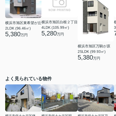
横浜市旭区白根２丁目
横浜市旭区東希望が丘
4LDK (105.99㎡)
3
2LDK (96.46㎡)
5,280
5,380
万円
万円
横浜市旭区万騎が原
2SLDK (99.93㎡)
5,380
万円
よく見られている物件
横浜市保土ケ谷区鎌谷町
横浜市保土ケ谷区明神台
横浜市保土ケ谷区花見台