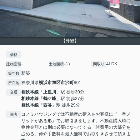
【外観】
-
価格
-
-(-)
4LDK
建物面積
土地面積
間取り
新築
築年数
神奈川県
横浜市旭区
市沢町
801
所在地
相鉄本線
「
上星川
」駅 徒歩30分
交通
相鉄本線
「
鶴ケ峰
」駅 徒歩27分
相鉄本線
「
西谷
」駅 徒歩29分
コノミハウジングでは不動産の購入をお客様に『一番メ
備考
リットがある形』でお取引きをします。不動産購入時に
物件金額とは別に必要になってくる「諸費用の大部分を
占める」仲介手数料を最大無料でお取引きさせて頂きま