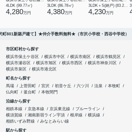
4LDK (99.77㎡)
3LDK (86.78㎡)
3LDK＋S(納戸) (83.21㎡)
3
4,280
4,380
4,230
万円
万円
万円
沢町801新築戸建て】★仲介手数料無料★（市沢小学校・西谷中学校）
市区町村から探す
横浜市保土ケ谷区
横浜市中区
横浜市南区
横浜市鶴見区
横浜市瀬谷区
横浜市旭区
横浜市西区
横浜市神奈川区
横浜市泉区
横浜市港北区
町名から探す
馬場
上菅田町
宮沢
初音ケ丘
六ツ川
法泉
本牧町
仏向町
釜台町
本牧間門
沿線から探す
相鉄本線
京急本線
京浜東北線
ブルーライン
横須賀線
湘南新宿ライン宇須
根岸線
横浜線
相鉄いずみ野線
みなとみらい線
駅から探す