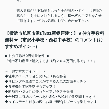
す。
購入者様が「不動産をもっと手が届きやすく」「理想の
暮らし」を手に入れられるよう、精一杯のご協力をさせ
て頂きます。ぜひお気軽にお問い合わせ下さい。
【横浜市旭区市沢町801新築戸建て】★仲介手数料
無料★（市沢小学校・西谷中学校）のコメント(お
すすめポイント)
■□仲介手数料0円対象物件□■
『他の不動産屋で購入するより約２０４万円お得です！！』
～ おすすめポイント ～
◆駐車スペース３台分のゆとりある邸宅
◆リビングを見渡すことができる人気の対面キッチン
◆食洗機付で家事効率もアップ！
◆断熱性や防火性に優れたペアガラスを採用
◆全居室に収納スペースありSIC・WIC付で住空間すっきり
◆タイルデッキ付きの広いお庭でBBQやプールを楽しめます