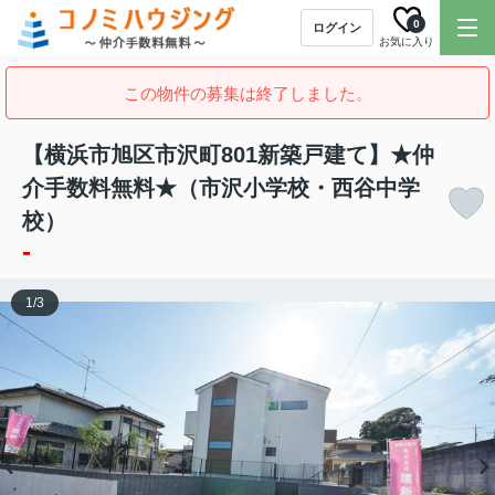
0
ログイン
お気に入り
この物件の募集は終了しました。
【横浜市旭区市沢町801新築戸建て】★仲
介手数料無料★（市沢小学校・西谷中学
校）
-
1
/
3