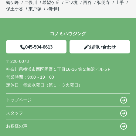
鶴ケ峰
二俣川
希望ケ丘
三ツ境
西谷
弘明寺
山手
保土ケ谷
東戸塚
和田町
コノミハウジング
045-594-6613
お問い合わせ
〒220-0073
神奈川県横浜市西区岡野１丁目16-16 第２梅沢ビル５F
営業時間：
9:00～19：00
定休日：
毎週水曜日（第１・３火曜日）
トップページ
スタッフ
お客様の声