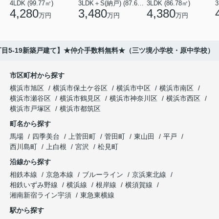
4LDK (99.77㎡)
3LDK＋S(納戸) (87.61㎡)
3LDK (86.78㎡)
4,280
3,480
4,380
万円
万円
万円
目5-19新築戸建て】★仲介手数料無料★（三ツ境小学校・原中学校）
市区町村から探す
横浜市旭区
横浜市保土ケ谷区
横浜市中区
横浜市南区
横浜市瀬谷区
横浜市鶴見区
横浜市神奈川区
横浜市西区
横浜市戸塚区
横浜市都筑区
町名から探す
馬場
四季美台
上菅田町
菅田町
東山田
平戸
西川島町
上白根
宮沢
松見町
沿線から探す
相鉄本線
京急本線
ブルーライン
京浜東北線
相鉄いずみ野線
横浜線
根岸線
横須賀線
湘南新宿ライン宇須
東急東横線
駅から探す