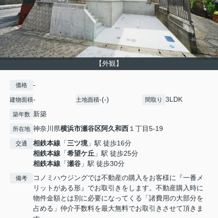
【外観】
-
価格
-
-(-)
3LDK
建物面積
土地面積
間取り
新築
築年数
神奈川県
横浜市瀬谷区
阿久和西
１丁目5-19
所在地
相鉄本線
「
三ツ境
」駅 徒歩16分
交通
相鉄本線
「
希望ケ丘
」駅 徒歩25分
相鉄本線
「
瀬谷
」駅 徒歩30分
コノミハウジングでは不動産の購入をお客様に『一番メ
備考
リットがある形』でお取引きをします。不動産購入時に
物件金額とは別に必要になってくる「諸費用の大部分を
占める」仲介手数料を最大無料でお取引きさせて頂きま