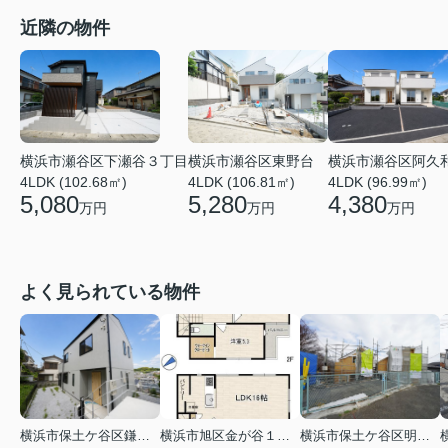
近隣の物件
横浜市瀬谷区下瀬谷３丁目
横浜市瀬谷区東野台
横浜市瀬谷区阿久
4LDK (102.68㎡)
4LDK (106.81㎡)
4LDK (96.99㎡)
5,080
5,280
4,380
万円
万円
万円
よく見られている物件
横浜市保土ケ谷区鎌谷町
横浜市旭区金が谷１丁目
横浜市保土ケ谷区明神台