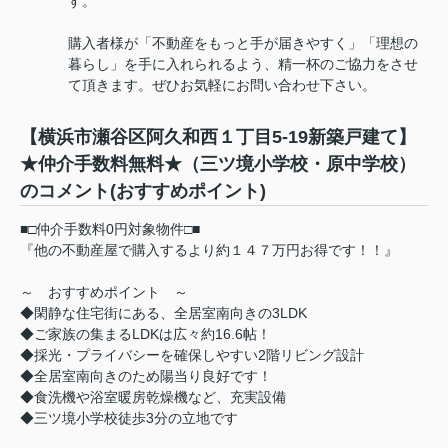
す。
購入者様が「不動産をもっと手が届きやすく」「理想の
暮らし」を手に入れられるよう、精一杯のご協力をさせ
て頂きます。ぜひお気軽にお問い合わせ下さい。
【横浜市瀬谷区阿久和西１丁目5-19新築戸建て】
★仲介手数料無料★（三ツ境小学校・原中学校）
のコメント(おすすめポイント)
■□仲介手数料0円対象物件□■
『他の不動産屋で購入するより約１４７万円お得です！！』
～ おすすめポイント ～
◆閑静な住宅街にある、全居室南向きの3LDK
◆ご家族の集まるLDKは広々約16.6帖！
◆採光・プライバシーを確保しやすい2階リビング設計
◆全居室南向きのため陽当り良好です！
◆食洗機や浴室暖房乾燥機など、充実設備
◆三ツ境小学校徒歩3分の立地です