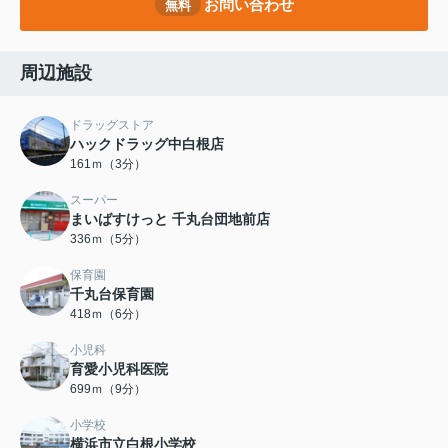
お問い合わせ
無料
周辺施設
ドラッグストア
ハックドラッグ中白根店
161ｍ（3分）
スーパー
まいばすけっと 千丸台団地前店
336ｍ（5分）
保育園
千丸台保育園
418ｍ（6分）
小児科
育愛小児科医院
699ｍ（9分）
小学校
横浜市立白根小学校