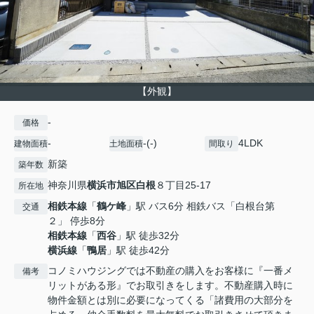
【外観】
-
価格
-
-(-)
4LDK
建物面積
土地面積
間取り
新築
築年数
神奈川県
横浜市旭区
白根
８丁目25-17
所在地
相鉄本線
「
鶴ケ峰
」駅 バス6分 相鉄バス「白根台第
交通
２」 停歩8分
相鉄本線
「
西谷
」駅 徒歩32分
横浜線
「
鴨居
」駅 徒歩42分
コノミハウジングでは不動産の購入をお客様に『一番メ
備考
リットがある形』でお取引きをします。不動産購入時に
物件金額とは別に必要になってくる「諸費用の大部分を