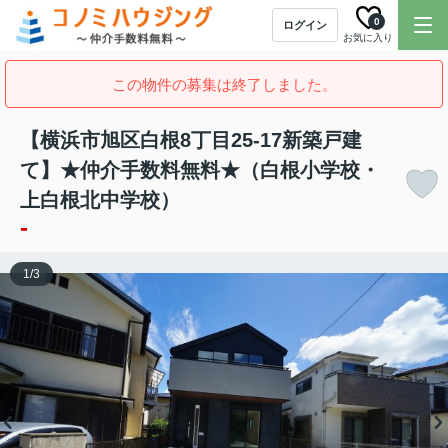
0
ログイン
お気に入り
この物件の募集は終了しました。
【横浜市旭区白根8丁目25-17新築戸建
て】★仲介手数料無料★（白根小学校・
上白根北中学校）
-
1
/
3