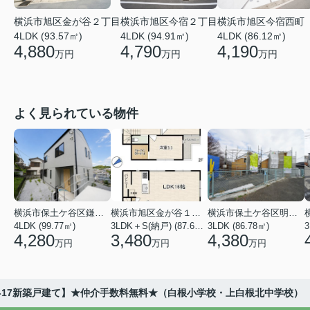
横浜市旭区金が谷２丁目
横浜市旭区今宿２丁目
横浜市旭区今宿西町
4LDK (93.57㎡)
4LDK (94.91㎡)
4LDK (86.12㎡)
4,880
4,790
4,190
万円
万円
万円
よく見られている物件
横浜市保土ケ谷区鎌谷町
横浜市旭区金が谷１丁目
横浜市保土ケ谷区明神台
4LDK (99.77㎡)
3LDK＋S(納戸) (87.61㎡)
3LDK (86.78㎡)
4,280
3,480
4,380
万円
万円
万円
5-17新築戸建て】★仲介手数料無料★（白根小学校・上白根北中学校）