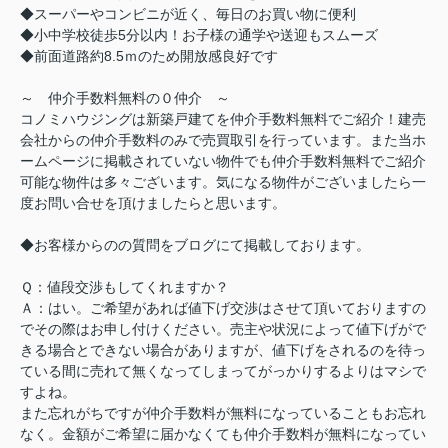
◆スーパーやコンビニが近く、毎日のお買い物に便利
◆小中学校徒歩5分以内！お子様の通学や送迎もスムーズ
◆前面道路約8.5ｍのため開放感良好です
～ 仲介手数料無料の０仲介 ～
コノミハウジングは新築戸建てを仲介手数料無料でご紹介！建売
会社からの仲介手数料のみで売買取引を行っています。また当ホ
ームページに掲載されていない物件でも仲介手数料無料でご紹介
可能な物件は多々ございます。気になる物件がございましたら一
度お問い合せを頂けましたらと思います。
◆お客様からのの質問をブログにて掲載しております。
Ｑ：値段交渉もしてくれますか？
Ａ：はい。ご希望があれば値下げ交渉はさせて頂いておりますの
でその際はお申し付けください。売主や状況によって値下げがで
きる場合とできない場合がありますが、値下げをされるのを待っ
ている間に売れて無くなってしまってがっかりするよりはマシで
すよね。
また忘れがちですが仲介手数料が無料になっていることもお忘れ
なく。金額がご希望に届かなくても仲介手数料が無料になってい