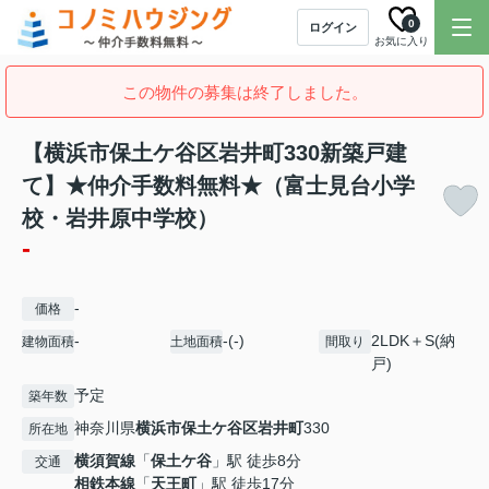
0
ログイン
お気に入り
この物件の募集は終了しました。
【横浜市保土ケ谷区岩井町330新築戸建
て】★仲介手数料無料★（富士見台小学
校・岩井原中学校）
-
-
価格
-
-(-)
2LDK＋S(納
建物面積
土地面積
間取り
戸)
予定
築年数
神奈川県
横浜市保土ケ谷区
岩井町
330
所在地
横須賀線
「
保土ケ谷
」駅 徒歩8分
交通
相鉄本線
「
天王町
」駅 徒歩17分