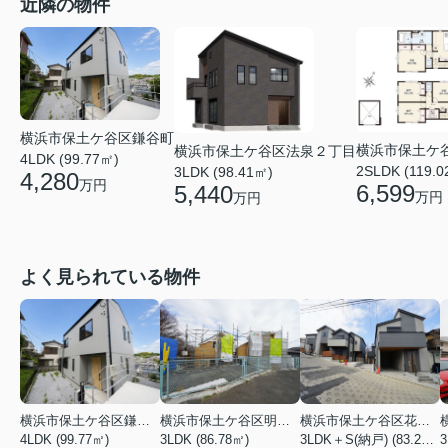
近隣の物件
横浜市保土ケ谷区鎌谷町
横浜市保土ケ
横浜市保土ケ谷区法泉２丁目
4LDK (99.77㎡)
2SLDK (119.0
3LDK (98.41㎡)
4,280
万円
6,599
5,440
万円
万円
よく見られている物件
横浜市保土ケ谷区鎌谷町
横浜市保土ケ谷区明神台
横浜市保土ケ谷区花見台
4LDK (99.77㎡)
3LDK (86.78㎡)
3LDK＋S(納戸) (83.21㎡)
3