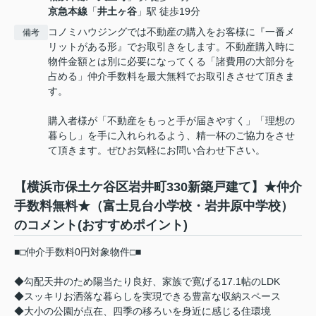
京急本線
「
井土ヶ谷
」駅 徒歩19分
コノミハウジングでは不動産の購入をお客様に『一番メ
備考
リットがある形』でお取引きをします。不動産購入時に
物件金額とは別に必要になってくる「諸費用の大部分を
占める」仲介手数料を最大無料でお取引きさせて頂きま
す。
購入者様が「不動産をもっと手が届きやすく」「理想の
暮らし」を手に入れられるよう、精一杯のご協力をさせ
て頂きます。ぜひお気軽にお問い合わせ下さい。
【横浜市保土ケ谷区岩井町330新築戸建て】★仲介
手数料無料★（富士見台小学校・岩井原中学校）
のコメント(おすすめポイント)
■□仲介手数料0円対象物件□■
◆勾配天井のため陽当たり良好、家族で寛げる17.1帖のLDK
◆スッキリお洒落な暮らしを実現できる豊富な収納スペース
◆大小の公園が点在、四季の移ろいを身近に感じる住環境