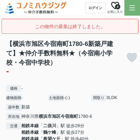
0
ログイン
お気に入り
この物件の募集は終了しました。
【横浜市旭区今宿南町1780-6新築戸建
て】★仲介手数料無料★（今宿南小学
校・今宿中学校）
-
-
価格
-
-(-)
3LDK
建物面積
土地面積
間取り
新築
築年数
神奈川県
横浜市旭区
今宿南町
1780-6
所在地
相鉄本線
「
二俣川
」駅 徒歩28分
交通
相鉄本線
「
鶴ケ峰
」駅 徒歩27分
相鉄本線
「
希望ケ丘
」駅 徒歩40分