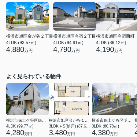
横浜市旭区金が谷２丁目
横浜市旭区今宿２丁目
横浜市旭区今宿西町
4LDK (93.57㎡)
4LDK (94.91㎡)
4LDK (86.12㎡)
4,880
4,790
4,190
万円
万円
万円
よく見られている物件
横浜市保土ケ谷区鎌谷町
横浜市旭区金が谷１丁目
横浜市保土ケ谷区明神台
4LDK (99.77㎡)
3LDK＋S(納戸) (87.61㎡)
3LDK (86.78㎡)
4,280
3,480
4,380
万円
万円
万円