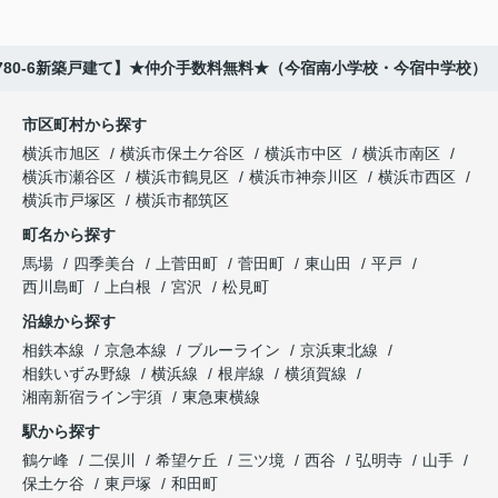
780-6新築戸建て】★仲介手数料無料★（今宿南小学校・今宿中学校）
市区町村から探す
横浜市旭区
横浜市保土ケ谷区
横浜市中区
横浜市南区
横浜市瀬谷区
横浜市鶴見区
横浜市神奈川区
横浜市西区
横浜市戸塚区
横浜市都筑区
町名から探す
馬場
四季美台
上菅田町
菅田町
東山田
平戸
西川島町
上白根
宮沢
松見町
沿線から探す
相鉄本線
京急本線
ブルーライン
京浜東北線
相鉄いずみ野線
横浜線
根岸線
横須賀線
湘南新宿ライン宇須
東急東横線
駅から探す
鶴ケ峰
二俣川
希望ケ丘
三ツ境
西谷
弘明寺
山手
保土ケ谷
東戸塚
和田町