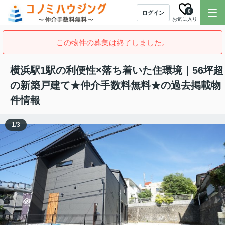
0
ログイン
お気に入り
この物件の募集は終了しました。
横浜駅1駅の利便性×落ち着いた住環境｜56坪超
の新築戸建て★仲介手数料無料★の過去掲載物
件情報
1
/
3