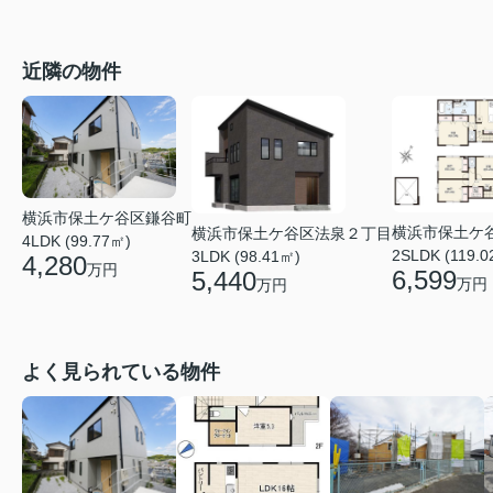
近隣の物件
横浜市保土ケ谷区鎌谷町
横浜市保土ケ
横浜市保土ケ谷区法泉２丁目
4LDK (99.77㎡)
2SLDK (119.0
3LDK (98.41㎡)
4,280
万円
6,599
5,440
万円
万円
よく見られている物件