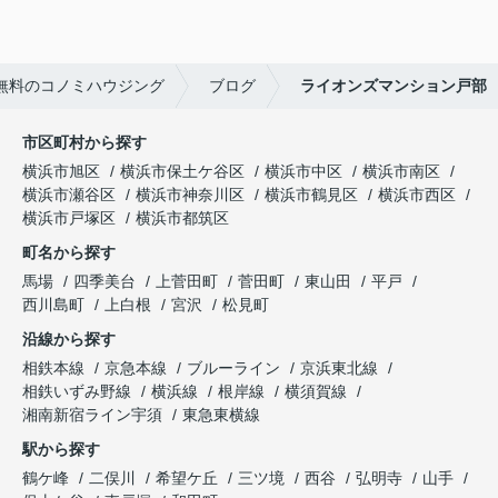
無料のコノミハウジング
ブログ
ライオンズマンション戸部
市区町村から探す
横浜市旭区
横浜市保土ケ谷区
横浜市中区
横浜市南区
横浜市瀬谷区
横浜市神奈川区
横浜市鶴見区
横浜市西区
横浜市戸塚区
横浜市都筑区
町名から探す
馬場
四季美台
上菅田町
菅田町
東山田
平戸
西川島町
上白根
宮沢
松見町
沿線から探す
相鉄本線
京急本線
ブルーライン
京浜東北線
相鉄いずみ野線
横浜線
根岸線
横須賀線
湘南新宿ライン宇須
東急東横線
駅から探す
鶴ケ峰
二俣川
希望ケ丘
三ツ境
西谷
弘明寺
山手