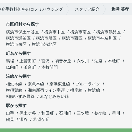
仲介手数料無料のコノミハウジング
スタッフ紹介
梅澤 英孝
市区町村から探す
横浜市保土ケ谷区
横浜市中区
横浜市南区
横浜市鶴見区
横浜市瀬谷区
横浜市旭区
横浜市西区
横浜市神奈川区
横浜市泉区
横浜市港北区
町名から探す
馬場
上菅田町
宮沢
初音ケ丘
六ツ川
法泉
本牧町
仏向町
釜台町
本牧間門
沿線から探す
相鉄本線
京急本線
京浜東北線
ブルーライン
横須賀線
湘南新宿ライン宇須
根岸線
横浜線
相鉄いずみ野線
みなとみらい線
駅から探す
山手
保土ケ谷
和田町
石川町
三ツ境
鶴ケ峰
星川
鶴見
瀬谷
希望ケ丘