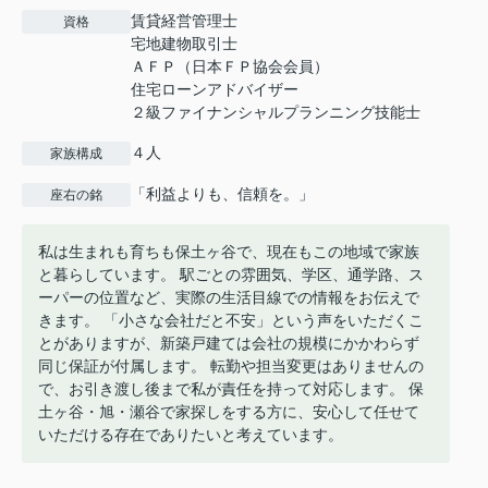
賃貸経営管理士
資格
宅地建物取引士
ＡＦＰ（日本ＦＰ協会会員）
住宅ローンアドバイザー
２級ファイナンシャルプランニング技能士
４人
家族構成
「利益よりも、信頼を。」
座右の銘
私は生まれも育ちも保土ヶ谷で、現在もこの地域で家族
と暮らしています。 駅ごとの雰囲気、学区、通学路、ス
ーパーの位置など、実際の生活目線での情報をお伝えで
きます。 「小さな会社だと不安」という声をいただくこ
とがありますが、新築戸建ては会社の規模にかかわらず
同じ保証が付属します。 転勤や担当変更はありませんの
で、お引き渡し後まで私が責任を持って対応します。 保
土ヶ谷・旭・瀬谷で家探しをする方に、安心して任せて
いただける存在でありたいと考えています。