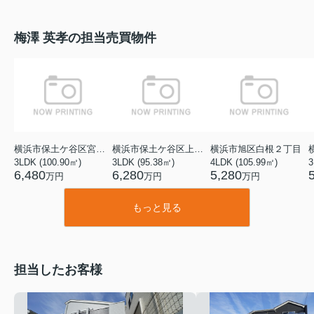
梅澤 英孝の担当売買物件
横浜市保土ケ谷区宮田町２丁目
横浜市保土ケ谷区上菅田町
横浜市旭区白根２丁目
3LDK (100.90㎡)
3LDK (95.38㎡)
4LDK (105.99㎡)
3
6,480
6,280
5,280
万円
万円
万円
もっと見る
担当したお客様