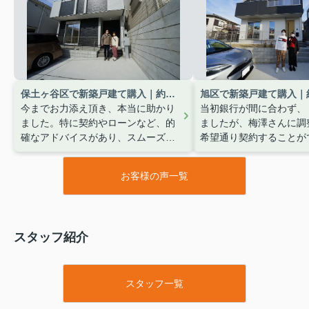
保土ヶ谷区で新築戸建て購入｜約２６４万円削減 担当：梅澤 英孝
今までお力添え頂き、本当に助かり
当初銀行が間に合わず、
ました。特に契約やローンなど、的
ましたが、梅澤さんに調
確なアドバイスがあり、スムーズに
希望通り契約することが
進めることができました。ありがと
た。お金も１５０万円以
うございました。
当感謝しています。あり
お客様の声一覧
いました。
スタッフ紹介
スタッフ一覧