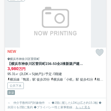
NEW
横浜市神奈川区菅田町
【横浜市神奈川区菅田町236-53全2棟新築戸建て】★仲介手数料無料★（菅田の丘小学校・菅田中学校）
3,980
万円
95.31㎡ (2LDK＋S(納戸)) /予定 /3階建
横浜線「鴨居」駅 徒歩20分
横浜線「小机」駅 徒歩41分
相模鉄道相鉄新横浜「羽沢横浜国大」駅 徒歩46分
公共下水
新築
～ 仲介手数料0円対象物件 ～ ◆2階に配したLDKは広さ約15.3帖 ◆
水回りを2階に集約 ◆プライバシー性と家事動線...
もっと見る