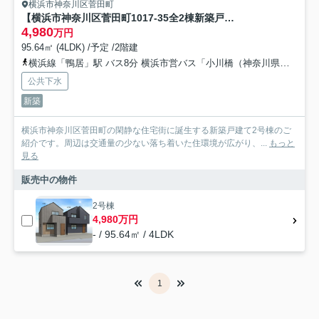
横浜市神奈川区菅田町
【横浜市神奈川区菅田町1017-35全2棟新築戸建て】★仲介手数料無料★（菅田の丘小学校・菅田中学校）
4,980
万円
95.64㎡ (4LDK) /予定 /2階建
横浜線「鴨居」駅 バス8分 横浜市営バス「小川橋（神奈川県）」 停歩4分
公共下水
新築
横浜市神奈川区菅田町の閑静な住宅街に誕生する新築戸建て2号棟のご
紹介です。周辺は交通量の少ない落ち着いた住環境が広がり、...
もっと
見る
販売中の物件
2号棟
4,980万円
- / 95.64㎡ / 4LDK
1