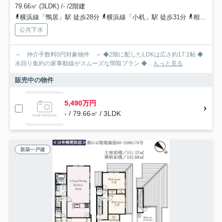
79.66㎡ (3LDK) /- /2階建
横浜線「鴨居」駅 徒歩28分
横浜線「小机」駅 徒歩31分
相模鉄道相鉄新横浜「羽沢横浜国大」駅 徒歩36分
公共下水
～ 仲介手数料0円対象物件 ～ ◆2階に配したLDKは広さ約17.1帖 ◆
水回り集約の家事動線がスムーズな間取プラン ◆...
もっと見る
販売中の物件
5,490万円
- / 79.66㎡ / 3LDK
新築一戸建