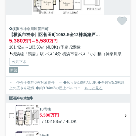
横浜市神奈川区菅田町
【横浜市神奈川区菅田町1053-5全12棟新築戸建て】★仲介手数料無料★（菅田の丘小学校・菅田中学校）
5,380
5,580
万円～
万円
101.42㎡～103.50㎡ (4LDK) /予定 /2階建
横浜線「鴨居」駅 バス14分 横浜市営バス「小川橋（神奈川県）」 停歩4分
公共下水
新築
～ 仲介手数料0円対象物件 ～ ◆広々約18帖のLDK ◆全居室5.3帖以
上の広さを確保 ◆約9.94m2の屋上バルコニ...
もっと見る
販売中の物件
10号棟
5,380万円
- / 102.88㎡ / 4LDK
2号棟