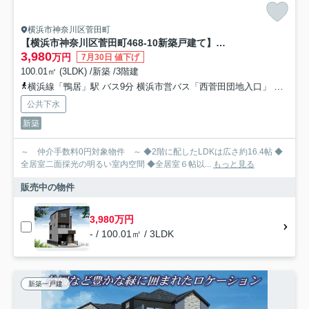
横浜市神奈川区菅田町
【横浜市神奈川区菅田町468-10新築戸建て】★仲介手数料無料★（菅田の丘小学校・菅田中学校）
3,980
万円
7月30日 値下げ
100.01㎡ (3LDK) /新築 /3階建
横浜線「鴨居」駅 バス9分 横浜市営バス「西菅田団地入口」 停歩4分
公共下水
新築
～ 仲介手数料0円対象物件 ～ ◆2階に配したLDKは広さ約16.4帖 ◆
全居室二面採光の明るい室内空間 ◆全居室６帖以...
もっと見る
販売中の物件
3,980万円
- / 100.01㎡ / 3LDK
新築一戸建