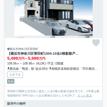
横浜市神奈川区菅田町
【横浜市神奈川区菅田町1004-10全2棟新築戸建て】★仲介手数料無料★（菅田の丘小学校・菅田中学校）
5,499
5,999
万円～
万円
108.06㎡～108.88㎡ (4LDK) /予定 /2階建
横浜線「鴨居」駅 徒歩28分
相模鉄道相鉄新横浜「羽沢横浜国大」駅 徒歩35分
公共下水
新築
菅田町の閑静な住宅街に誕生した全2棟の新築分譲住宅です。2号棟は敷
地面積約57.9坪のゆとりある敷地を活かした4LDKプ...
もっと見る
販売中の物件