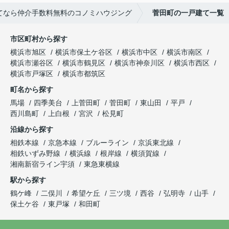
てなら仲介手数料無料のコノミハウジング
菅田町の一戸建て一覧
市区町村から探す
横浜市旭区
横浜市保土ケ谷区
横浜市中区
横浜市南区
横浜市瀬谷区
横浜市鶴見区
横浜市神奈川区
横浜市西区
横浜市戸塚区
横浜市都筑区
町名から探す
馬場
四季美台
上菅田町
菅田町
東山田
平戸
西川島町
上白根
宮沢
松見町
沿線から探す
相鉄本線
京急本線
ブルーライン
京浜東北線
相鉄いずみ野線
横浜線
根岸線
横須賀線
湘南新宿ライン宇須
東急東横線
駅から探す
鶴ケ峰
二俣川
希望ケ丘
三ツ境
西谷
弘明寺
山手
保土ケ谷
東戸塚
和田町