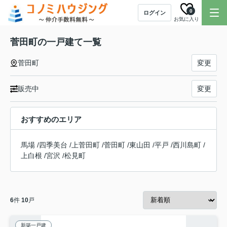
0
ログイン
お気に入り
菅田町の一戸建て一覧
菅田町
変更
販売中
変更
おすすめのエリア
馬場
/
四季美台
/
上菅田町
/
菅田町
/
東山田
/
平戸
/
西川島町
/
上白根
/
宮沢
/
松見町
6
件
10
戸
新築一戸建