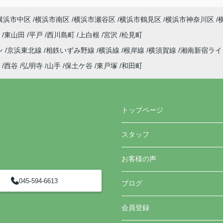
横浜市中区
横浜市南区
横浜市瀬谷区
横浜市鶴見区
横浜市神奈川区
町
東山田
平戸
西川島町
上白根
宮沢
松見町
ン
京浜東北線
相鉄いずみ野線
横浜線
根岸線
横須賀線
湘南新宿ラ
西谷
弘明寺
山手
保土ケ谷
東戸塚
和田町
トップページ
スタッフ
お客様の声
045-594-6613
ブログ
会員登録