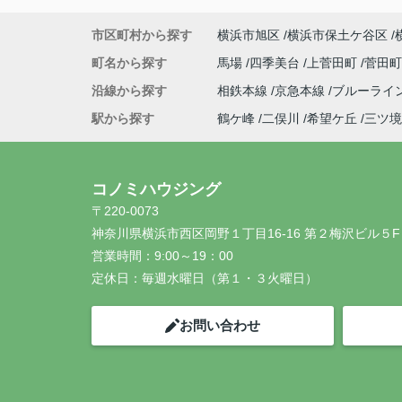
市区町村から探す
横浜市旭区
横浜市保土ケ谷区
町名から探す
馬場
四季美台
上菅田町
菅田
沿線から探す
相鉄本線
京急本線
ブルーライ
駅から探す
鶴ケ峰
二俣川
希望ケ丘
三ツ境
コノミハウジング
〒220-0073
神奈川県横浜市西区岡野１丁目16-16 第２梅沢ビル５F
営業時間：
9:00～19：00
定休日：
毎週水曜日（第１・３火曜日）
お問い合わせ