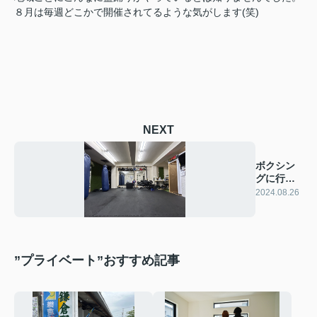
８月は毎週どこかで開催されてるような気がします(笑)
NEXT
ボクシン
グに行っ
てきまし
2024.08.26
た！
”プライベート”おすすめ記事