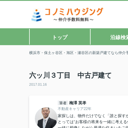
トップ
沿線検
横浜市・保土ヶ谷区・旭区・瀬谷区の新築戸建てなら仲介
六ッ川３丁目 中古戸建て
2017.01.16
梅澤 英孝
筆者
不動産キャリア22年
家探しは、物件だけでなく「誰と探すか
とっては“お客様の将来を一緒に考える
一緒に想像しながら最適な住まいをご