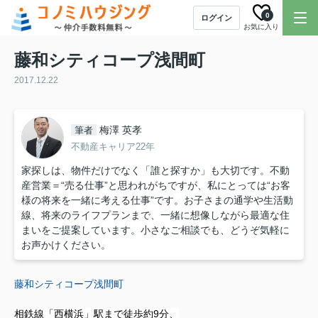
0
ログイン
お気に入り
藤和シティコープ浅間町
2017.12.22
梅澤 英孝
筆者
不動産キャリア22年
家探しは、物件だけでなく「誰と探すか」も大切です。不動
産営業＝“売る仕事”と思われがちですが、私にとっては“お客
様の将来を一緒に考える仕事”です。お子さまの通学や生活動
線、将来のライフプランまで、一緒に想像しながら最適な住
まいをご提案しています。小さなご相談でも、どうぞ気軽に
お声かけください。
藤和シティコープ浅間町
相鉄線「西横浜」駅まで徒歩約9分、