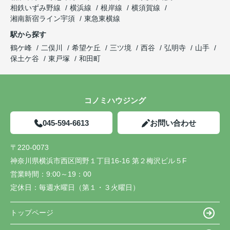
相鉄いずみ野線
横浜線
根岸線
横須賀線
湘南新宿ライン宇須
東急東横線
駅から探す
鶴ケ峰
二俣川
希望ケ丘
三ツ境
西谷
弘明寺
山手
保土ケ谷
東戸塚
和田町
コノミハウジング
045-594-6613
お問い合わせ
〒220-0073
神奈川県横浜市西区岡野１丁目16-16 第２梅沢ビル５F
営業時間：
9:00～19：00
定休日：
毎週水曜日（第１・３火曜日）
トップページ