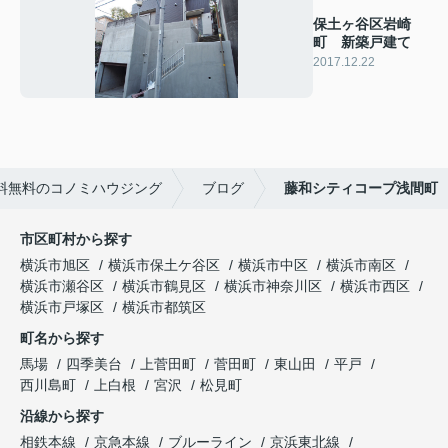
保土ヶ谷区岩崎
町 新築戸建て
2017.12.22
料無料のコノミハウジング
ブログ
藤和シティコープ浅間町
市区町村から探す
横浜市旭区
横浜市保土ケ谷区
横浜市中区
横浜市南区
横浜市瀬谷区
横浜市鶴見区
横浜市神奈川区
横浜市西区
横浜市戸塚区
横浜市都筑区
町名から探す
馬場
四季美台
上菅田町
菅田町
東山田
平戸
西川島町
上白根
宮沢
松見町
沿線から探す
相鉄本線
京急本線
ブルーライン
京浜東北線