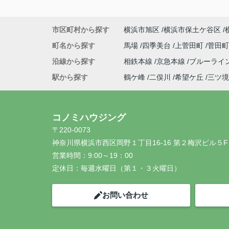
市区町村から探す
横浜市旭区
横浜市保土ケ谷区
町名から探す
馬場
四季美台
上菅田町
菅田
沿線から探す
相鉄本線
京急本線
ブルーライ
駅から探す
鶴ケ峰
二俣川
希望ケ丘
三ツ境
コノミハウジング
〒220-0073
神奈川県横浜市西区岡野１丁目16-16 第２梅沢ビル５F
営業時間：
9:00～19：00
定休日：
毎週水曜日（第１・３火曜日）
お問い合わせ