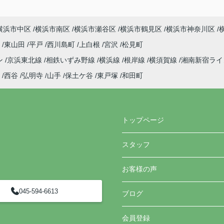
横浜市中区
横浜市南区
横浜市瀬谷区
横浜市鶴見区
横浜市神奈川区
町
東山田
平戸
西川島町
上白根
宮沢
松見町
ン
京浜東北線
相鉄いずみ野線
横浜線
根岸線
横須賀線
湘南新宿ラ
西谷
弘明寺
山手
保土ケ谷
東戸塚
和田町
トップページ
スタッフ
お客様の声
045-594-6613
ブログ
会員登録