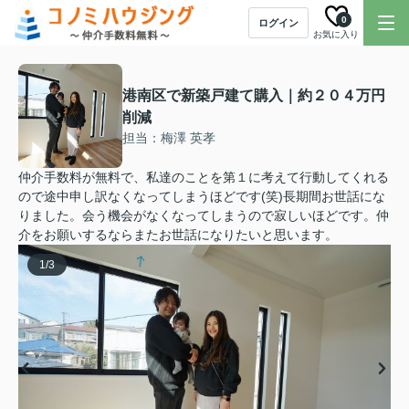
0
ログイン
お気に入り
港南区で新築戸建て購入｜約２０４万円
削減
担当：梅澤 英孝
仲介手数料が無料で、私達のことを第１に考えて行動してくれる
ので途中申し訳なくなってしまうほどです(笑)長期間お世話にな
りました。会う機会がなくなってしまうので寂しいほどです。仲
介をお願いするならまたお世話になりたいと思います。
1
/
3