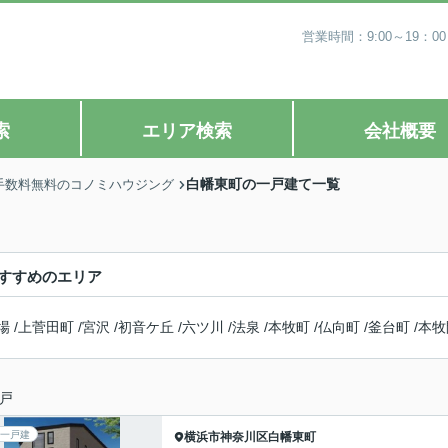
営業時間：9:00～19
索
エリア検索
会社概要
白幡東町の一戸建て一覧
手数料無料のコノミハウジング
すすめのエリア
場
/
上菅田町
/
宮沢
/
初音ケ丘
/
六ツ川
/
法泉
/
本牧町
/
仏向町
/
釜台町
/
本牧
戸
一戸建
横浜市神奈川区
白幡東町