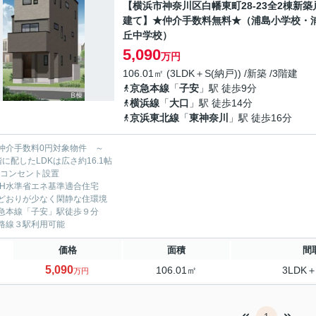
【横浜市神奈川区白幡東町28-23全2棟新築
建て】★仲介手数料無料★（浦島小学校・
丘中学校）
5,090
万円
106.01㎡ (3LDK＋S(納戸)) /新築 /3階建
京急本線
「
子安
」駅 徒歩9分
横浜線
「
大口
」駅 徒歩14分
京浜東北線
「
東神奈川
」駅 徒歩16分
仲介手数料0円対象物件 ～
階に配したLDKは広さ約16.1帖
Vコンセント設置
EH水準省エネ基準適合住宅
どおりが少なく閑静な住環境
急本線「子安」駅徒歩９分
路線３駅利用可能
価格
面積
間
5,090
106.01㎡
3LDK＋
万円