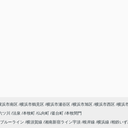
横浜市南区
横浜市鶴見区
横浜市瀬谷区
横浜市旭区
横浜市西区
横浜
六ツ川
法泉
本牧町
仏向町
釜台町
本牧間門
ブルーライン
横須賀線
湘南新宿ライン宇須
根岸線
横浜線
相鉄い