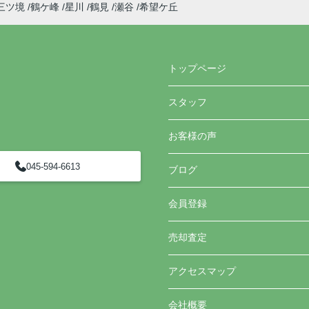
三ツ境
鶴ケ峰
星川
鶴見
瀬谷
希望ケ丘
トップページ
スタッフ
お客様の声
045-594-6613
ブログ
会員登録
売却査定
アクセスマップ
会社概要