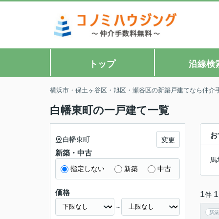
トップ
沿線検
横浜市・保土ヶ谷区・旭区・瀬谷区の新築戸建てなら仲介
白幡東町の一戸建て一覧
お
白幡東町
変更
新築・中古
馬
指定しない
新築
中古
価格
1
1
件
～
新築