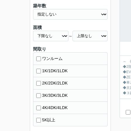
築年数
面積
～
間取り
ワンルーム
～ 
◆2
1K/1DK/1LDK
◆E
◆Z
◆車
2K/2DK/2LDK
◆京
◆３
3K/3DK/3LDK
4K/4DK/4LDK
5K以上