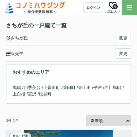
0
ログイン
お気に入り
さちが丘の一戸建て一覧
さちが丘
変更
販売中
変更
おすすめのエリア
馬場
/
四季美台
/
上菅田町
/
菅田町
/
東山田
/
平戸
/
西川島町
/
上白根
/
宮沢
/
松見町
1
件
1
戸
新築一戸建