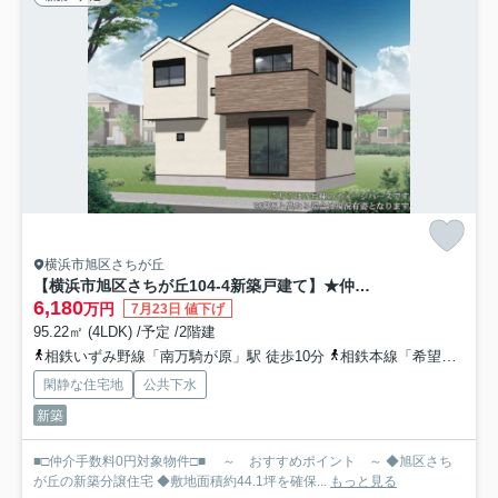
横浜市旭区さちが丘
【横浜市旭区さちが丘104-4新築戸建て】★仲介手数料無料★（さちが丘小学校・万騎が原中学校）
6,180
万円
7月23日 値下げ
95.22㎡ (4LDK) /予定 /2階建
相鉄いずみ野線「南万騎が原」駅 徒歩10分
相鉄本線「希望ケ丘」駅 徒歩16分
閑静な住宅地
公共下水
新築
■□仲介手数料0円対象物件□■ ～ おすすめポイント ～ ◆旭区さち
が丘の新築分譲住宅 ◆敷地面積約44.1坪を確保...
もっと見る