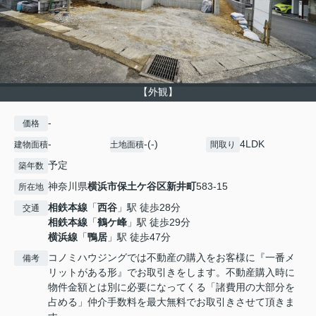
【外観】
-
価格
-
-(-)
4LDK
建物面積
土地面積
間取り
予定
築年数
神奈川県
横浜市保土ケ谷区
新井町
583-15
所在地
相鉄本線
「
西谷
」駅 徒歩28分
交通
相鉄本線
「
鶴ケ峰
」駅 徒歩29分
横浜線
「
鴨居
」駅 徒歩47分
コノミハウジングでは不動産の購入をお客様に『一番メ
備考
リットがある形』でお取引きをします。不動産購入時に
物件金額とは別に必要になってくる「諸費用の大部分を
占める」仲介手数料を最大無料でお取引きさせて頂きま