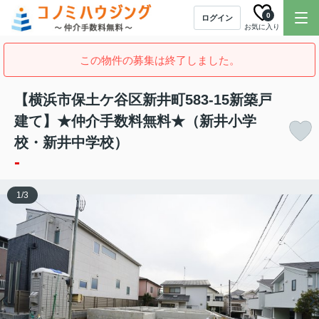
0
ログイン
お気に入り
この物件の募集は終了しました。
【横浜市保土ケ谷区新井町583-15新築戸
建て】★仲介手数料無料★（新井小学
校・新井中学校）
-
1
/
3