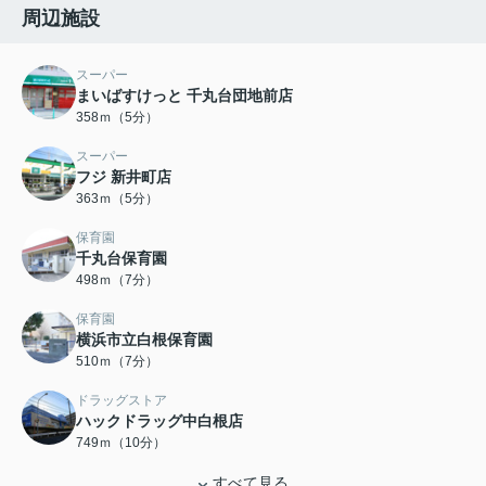
周辺施設
スーパー
まいばすけっと 千丸台団地前店
358ｍ（5分）
スーパー
フジ 新井町店
363ｍ（5分）
保育園
千丸台保育園
498ｍ（7分）
保育園
横浜市立白根保育園
510ｍ（7分）
ドラッグストア
ハックドラッグ中白根店
749ｍ（10分）
すべて見る