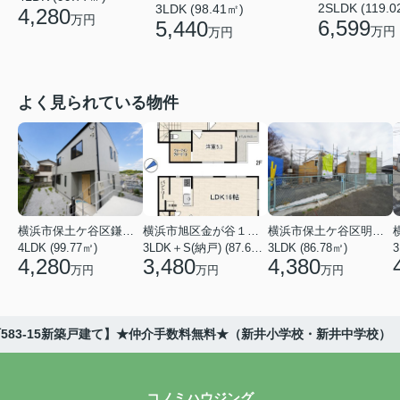
2SLDK (119.0
3LDK (98.41㎡)
4,280
万円
6,599
5,440
万円
万円
よく見られている物件
横浜市保土ケ谷区鎌谷町
横浜市旭区金が谷１丁目
横浜市保土ケ谷区明神台
4LDK (99.77㎡)
3LDK＋S(納戸) (87.61㎡)
3LDK (86.78㎡)
4,280
3,480
4,380
万円
万円
万円
583-15新築戸建て】★仲介手数料無料★（新井小学校・新井中学校）
コノミハウジング