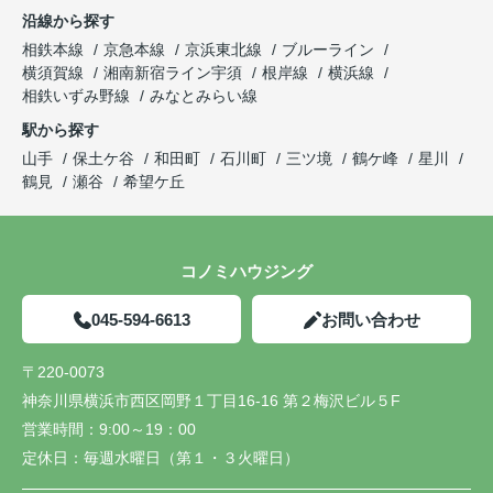
沿線から探す
相鉄本線
京急本線
京浜東北線
ブルーライン
横須賀線
湘南新宿ライン宇須
根岸線
横浜線
相鉄いずみ野線
みなとみらい線
駅から探す
山手
保土ケ谷
和田町
石川町
三ツ境
鶴ケ峰
星川
鶴見
瀬谷
希望ケ丘
コノミハウジング
045-594-6613
お問い合わせ
〒220-0073
神奈川県横浜市西区岡野１丁目16-16 第２梅沢ビル５F
営業時間：
9:00～19：00
定休日：
毎週水曜日（第１・３火曜日）