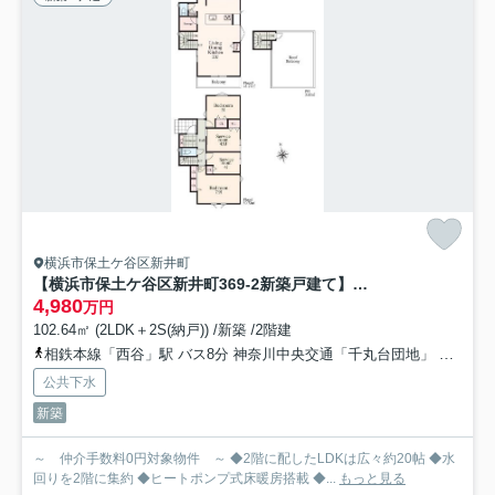
横浜市保土ケ谷区新井町
【横浜市保土ケ谷区新井町369-2新築戸建て】★仲介手数料無料★（新井小学校・新井中学校）
4,980
万円
102.64㎡ (2LDK＋2S(納戸)) /新築 /2階建
相鉄本線「西谷」駅 バス8分 神奈川中央交通「千丸台団地」 停歩4分
公共下水
新築
～ 仲介手数料0円対象物件 ～ ◆2階に配したLDKは広々約20帖 ◆水
回りを2階に集約 ◆ヒートポンプ式床暖房搭載 ◆...
もっと見る