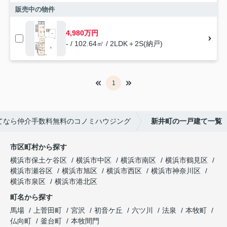
販売中の物件
4,980万円
- / 102.64㎡ / 2LDK＋2S(納戸)
1
てなら仲介手数料無料のコノミハウジング
新井町の一戸建て一覧
市区町村から探す
横浜市保土ケ谷区
横浜市中区
横浜市南区
横浜市鶴見区
横浜市瀬谷区
横浜市旭区
横浜市西区
横浜市神奈川区
横浜市泉区
横浜市港北区
町名から探す
馬場
上菅田町
宮沢
初音ケ丘
六ツ川
法泉
本牧町
仏向町
釜台町
本牧間門