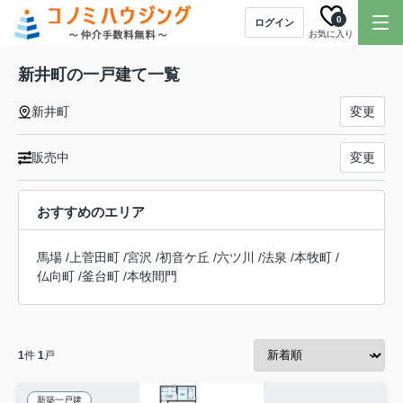
0
ログイン
お気に入り
新井町の一戸建て一覧
新井町
変更
販売中
変更
おすすめのエリア
馬場
/
上菅田町
/
宮沢
/
初音ケ丘
/
六ツ川
/
法泉
/
本牧町
/
仏向町
/
釜台町
/
本牧間門
1
件
1
戸
新築一戸建